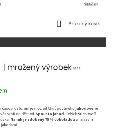
NTAKTY
Přihlášení
NÁKUPNÍ
Prázdný košík
KOŠÍK
) | mražený výrobek
6858
dem
í časoprostorem je možné! Chuť poctivého
jahodového
vás vrátí do dětství.
Spousta jahod
. Celých 50 % tvoří
ložka.
Nanuk je zdobený 75 % čokoládou
a mrazem
 jahodami.