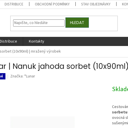
DISTRIBUCE
OBCHODNÍ PODMÍNKY
STAV OBJEDNÁVKY
KO
HLEDAT
Distribuce
Kontakty
 sorbet (10x90ml) | mražený výrobek
ar | Nanuk jahoda sorbet (10x90ml
Značka:
°Lunar
né
Skla
Cestován
sorbetu
ovocná s
sušenými