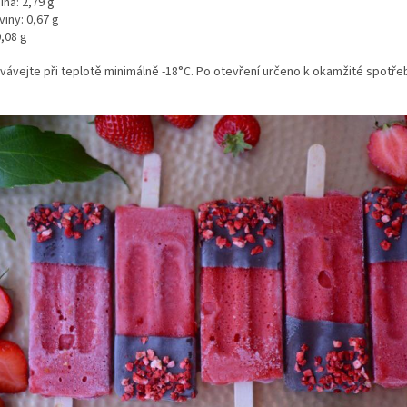
ina: 2,79 g
viny: 0,67 g
0,08 g
vávejte při teplotě minimálně -18°C. Po otevření určeno k okamžité spotře