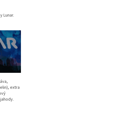
y Lunar.
ťáva,
lin), extra
ový
 jahody.