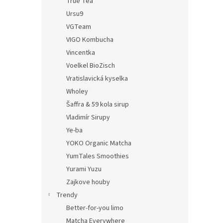
True Tea
Ursu9
VGTeam
VIGO Kombucha
Vincentka
Voelkel BioZisch
Vratislavická kyselka
Wholey
Šaffra & 59 kola sirup
Vladimír Sirupy
Ye-ba
YOKO Organic Matcha
YumTales Smoothies
Yurami Yuzu
Zajkove houby
Trendy
Better-for-you limo
Matcha Everywhere