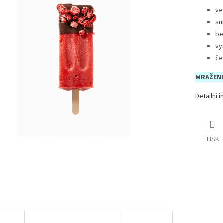
ve
sn
be
vy
če
MRAŽENÉ
Detailní 
TISK