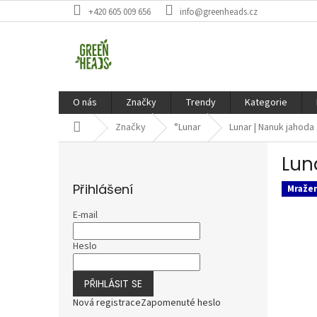
Přejít
+420 605 009 656
info@greenheads.cz
na
obsah
O nás
Značky
Trendy
Kategorie
Domů
Značky
°Lunar
Lunar | Nanuk jahoda
P
Lun
o
s
Přihlášení
Mraže
t
r
E-mail
a
n
Heslo
n
í
PŘIHLÁSIT SE
p
a
Nová registrace
Zapomenuté heslo