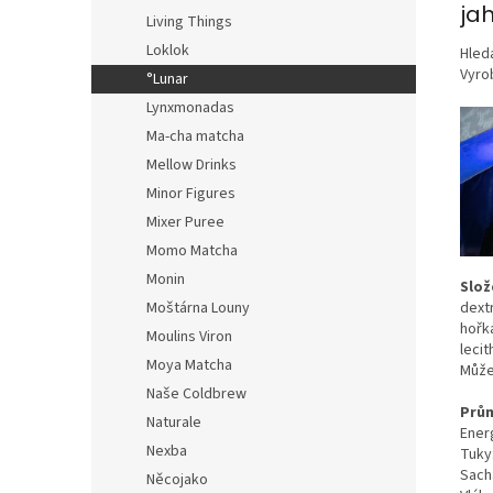
ja
Living Things
Loklok
Hled
Vyrob
°Lunar
Lynxmonadas
Ma-cha matcha
Mellow Drinks
Minor Figures
Mixer Puree
Momo Matcha
Monin
Slož
Moštárna Louny
dext
hořk
Moulins Viron
lecit
Moya Matcha
Může
Naše Coldbrew
Prům
Naturale
Energ
Nexba
Tuky
Sacha
Něcojako