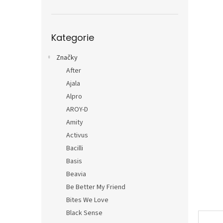
n
e
l
Přeskočit
Kategorie
kategorie
Značky
After
Ajala
Alpro
AROY-D
Amity
Activus
Bacilli
Basis
Beavia
Be Better My Friend
Bites We Love
Black Sense