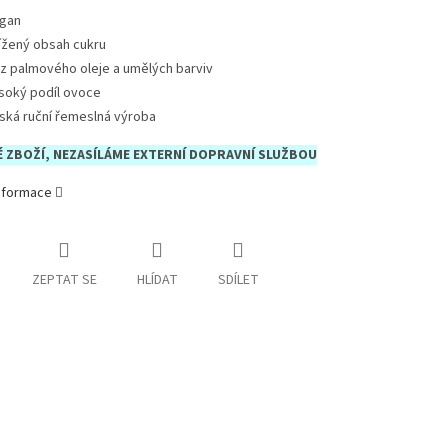
gan
ížený obsah cukru
z palmového oleje a umělých barviv
soký podíl ovoce
ská ruční řemeslná výroba
 ZBOŽÍ, NEZASÍLÁME EXTERNÍ DOPRAVNÍ SLUŽBOU
informace
ZEPTAT SE
HLÍDAT
SDÍLET