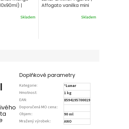
10x90ml) |
Affogato vanilka mini
 výrobek
nanuk (20x30ml) |
Skladem
Skladem
mražený výrobek
Doplňkové parametry
|
Kategorie
:
°Lunar
Hmotnost
:
1 kg
EAN
:
8594195700019
ivého
Doporučená MO cena:
:
sta
Objem:
:
90 ml
e
Mražený výrobek:
:
ANO