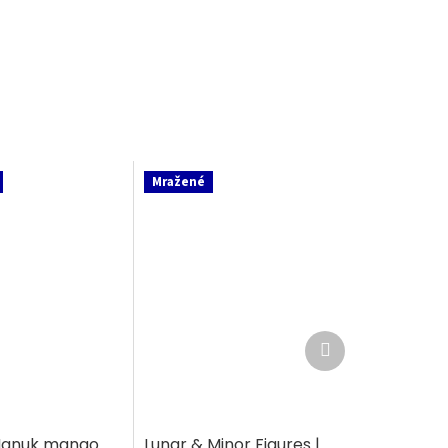
Mražené
Další
produkt
 Nanuk mango
Lunar & Minor Figures |