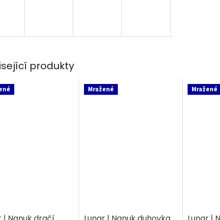
isející produkty
ené
Mražené
Mražené
 | Nanuk dračí
Lunar | Nanuk duhovka
Lunar |