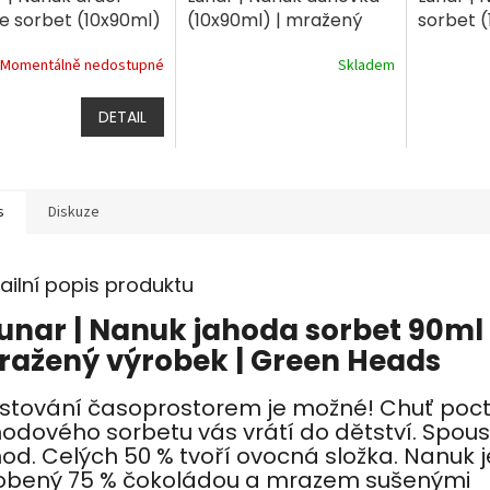
e sorbet (10x90ml)
(10x90ml) | mražený
sorbet (
ažený výrobek
výrobek
mražený
Momentálně nedostupné
Skladem
DETAIL
s
Diskuze
ailní popis produktu
unar | Nanuk jahoda sorbet 90ml 
ažený výrobek | Green Heads
stování časoprostorem je možné! Chuť poct
hodového sorbetu vás vrátí do dětství. Spou
hod. Celých 50 % tvoří ovocná složka. Nanuk j
obený 75 % čokoládou a mrazem sušenými