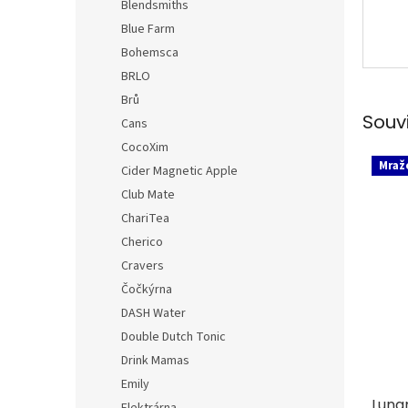
Blendsmiths
Blue Farm
Bohemsca
BRLO
Brů
Souv
Cans
CocoXim
Mraž
Cider Magnetic Apple
Club Mate
ChariTea
Cherico
Cravers
Čočkýrna
DASH Water
Double Dutch Tonic
Drink Mamas
Emily
Lunar