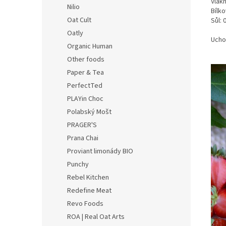
Vlákn
Nilio
Bílko
Oat Cult
Sůl: 
Oatly
Ucho
Organic Human
Other foods
Paper & Tea
PerfectTed
PLAYin Choc
Polabský Mošt
PRAGER'S
Prana Chai
Proviant limonády BIO
Punchy
Rebel Kitchen
Redefine Meat
Revo Foods
ROA | Real Oat Arts