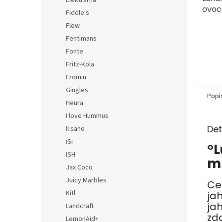
Elektrárna
ovoc
Fiddle's
| mr
Flow
Fentimans
Fonte
Fritz-Kola
Fromin
Gingles
Popi
Heura
I love Hummus
Det
Il sano
iSi
°L
ISH
mr
Jax Coco
Juicy Marbles
Ce
Kitl
ja
ja
Landcraft
zd
LemonAid+