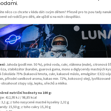
hodami.
áte něco co chcete v klidu dát i svým dětem? Přesně pro to jsou tady nanuk
ené od rodičů pro děti, ale ujíždí si na nich i dospěláci.
ení:
Jahoda (podíl min. 50 %), pitná voda, cukr, vláknina (inulin), citronová š
róza, stabilizátor (karubin, guarová guma, mono a diglyceridy mastných kyse
á čokoláda 75% (kakaová hmota, cukr, kakaové máslo, emulgátor: E322-sój
hin, přírodní vanilkové aroma, kakao min. 72%, kokosový olej), lyofilizované
 obsahovat stopy sóji, lepku, ořechů a mléka.
ěrné nutriční hodnoty na 100 g:
ie: 412,95 kJ / 98,85 kcal
: 3,1 g; z toho nasycené mastné kyseliny 2,32 g
ridy: 15,50 g; z toho cukry 15,30 g