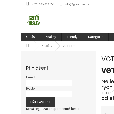
Přejít
+420 605 009 656
info@greenheads.cz
na
obsah
O nás
Značky
Trendy
Kategorie
Domů
Značky
VGTeam
P
VG
o
s
Přihlášení
VGT
t
r
E-mail
Nejle
a
rychl
n
Heslo
kter
n
odleh
í
PŘIHLÁSIT SE
p
Ř
a
Nová registrace
Zapomenuté heslo