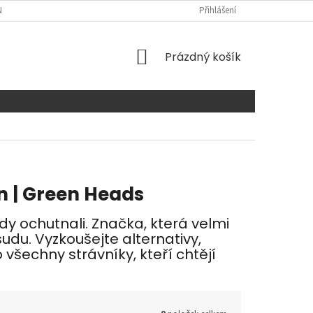
NTAKTY
Přihlášení
NÁKUPNÍ
Prázdný košík
KOŠÍK
in | Green Heads
dy ochutnali. Značka, která velmi
udu. Vyzkoušejte alternativy,
všechny strávníky, kteří chtějí