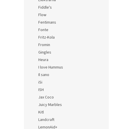
Elektrárna
Fiddle's
VGTe
Flow
Fentimans
Fonte
Fritz-Kola
Fromin
Gingles
Chla
Heura
I love Hummus
Il sano
iSi
ISH
Jax Coco
Juicy Marbles
Kitl
Landcraft
LemonAid+