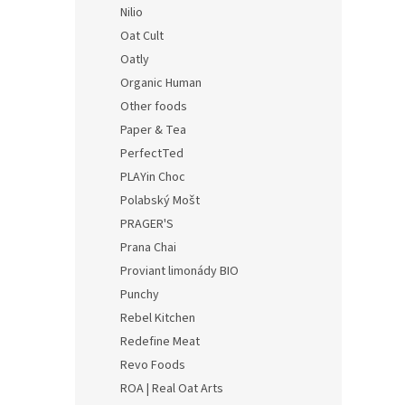
Nilio
Oat Cult
Oatly
Organic Human
Other foods
Paper & Tea
PerfectTed
PLAYin Choc
Polabský Mošt
PRAGER'S
Prana Chai
Proviant limonády BIO
Punchy
Rebel Kitchen
Redefine Meat
Revo Foods
ROA | Real Oat Arts