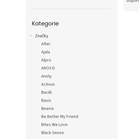
a
n
Dopor
z
e
e
l
Přeskočit
V
n
Kategorie
kategorie
Chla
ý
í
p
p
Značky
i
r
After
s
o
Ajala
p
d
r
Alpro
u
o
k
AROY-D
d
t
Amity
u
ů
Activus
k
Bacilli
t
Basis
ů
Beavia
Be Better My Friend
Bites We Love
Black Sense
VGTe