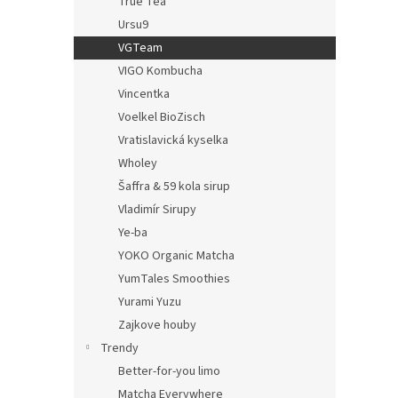
True Tea
Ursu9
VGTeam
VIGO Kombucha
Vincentka
Voelkel BioZisch
Vratislavická kyselka
Wholey
Šaffra & 59 kola sirup
Vladimír Sirupy
Ye-ba
YOKO Organic Matcha
YumTales Smoothies
Yurami Yuzu
Zajkove houby
Trendy
Better-for-you limo
Matcha Everywhere