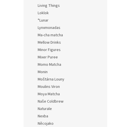
Living Things
Loklok
°Lunar
VGTe
Lynxmonadas
270
Ma-cha matcha
Mellow Drinks
Minor Figures
Mixer Puree
Momo Matcha
Monin
Moštárna Louny
Moulins Viron
Moya Matcha
Naše Coldbrew
Naturale
Nexba
Něcojako