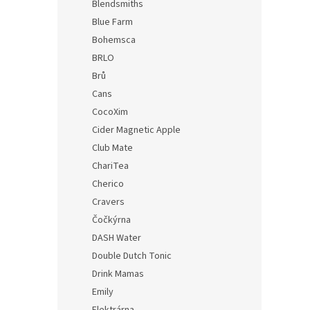
Blendsmiths
Blue Farm
Bohemsca
BRLO
Brů
Cans
Mra
CocoXim
Cider Magnetic Apple
Club Mate
ChariTea
Cherico
Cravers
Čočkýrna
DASH Water
Double Dutch Tonic
Drink Mamas
Emily