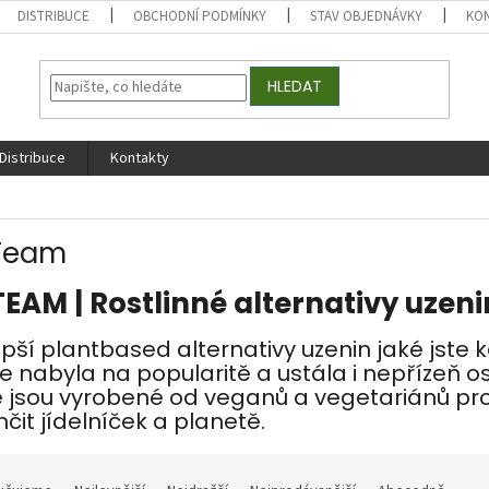
DISTRIBUCE
OBCHODNÍ PODMÍNKY
STAV OBJEDNÁVKY
KO
HLEDAT
Distribuce
Kontakty
Team
EAM | Rostlinné alternativy uzen
pší plantbased alternativy uzenin jaké jste k
e nabyla na popularitě a ustála i nepřízeň os
é jsou vyrobené od veganů a vegetariánů pro 
čit jídelníček a planetě.