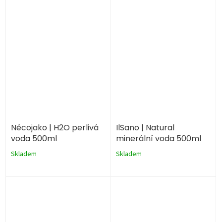
Něcojako | H2O perlivá
IlSano | Natural
voda 500ml
minerální voda 500ml
Skladem
Skladem