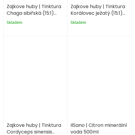
Zajkove huby | Tinktura
Zajkove huby | Tinktura
Chaga sibiřská (15:1)
Korálovec ježatý (15:1)
50ml
50ml
Skladem
Skladem
Zajkove huby | Tinktura
IlSano | Citron minerální
Cordyceps sinensis
voda 500ml