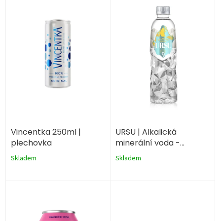
ý
u
p
k
i
t
s
ů
p
r
o
d
u
k
t
ů
Vincentka 250ml |
URSU | Alkalická
plechovka
minerální voda -
neperlivá 500ml
Skladem
Skladem