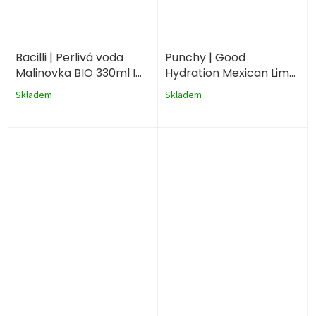
Bacilli | Perlivá voda
Punchy | Good
Malinovka BIO 330ml I
Hydration Mexican Lime
plechovka
330ml
Skladem
Skladem