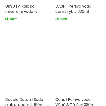
URSU | Alkalická
DASH | Perlivá voda
minerální voda -
černý rybíz 330ml
neperlivá 1500ml
Skladem
Skladem
Double Dutch | Soda
Cans | Perlivá voda
pink grapefruit 150ml |
Višeň & Třešeň 330ml