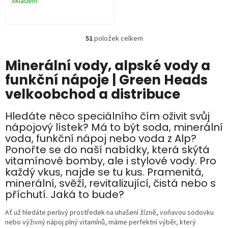
Skladem
51
položek celkem
O
v
l
Minerální vody, alpské vody a
á
funkční nápoje | Green Heads
d
velkoobchod a distribuce
a
c
í
Hledáte něco speciálního čím oživit svůj
p
nápojový lístek? Má to být soda, minerální
r
voda, funkční nápoj nebo voda z Alp?
v
Ponořte se do naší nabídky, která skýtá
k
y
vitamínové bomby, ale i stylové vody. Pro
v
každý vkus, najde se tu kus. Pramenitá,
ý
minerální, svěží, revitalizující, čistá nebo s
p
příchutí. Jaká to bude?
i
s
Ať už hledáte perlivý prostředek na uhašení žízně, voňavou sodovku
u
nebo výživný nápoj plný vitamínů, máme perfektní výběr, který