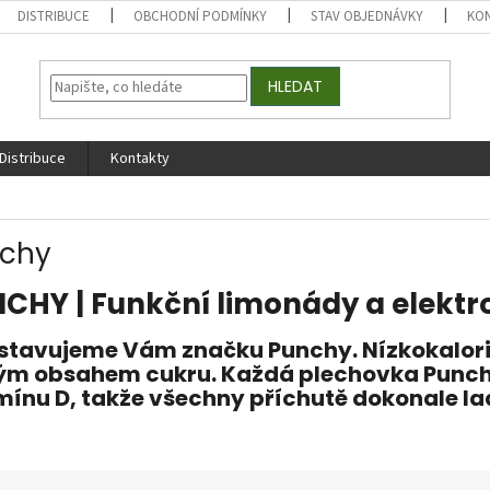
DISTRIBUCE
OBCHODNÍ PODMÍNKY
STAV OBJEDNÁVKY
KO
HLEDAT
Distribuce
Kontakty
chy
CHY | Funkční limonády a elektr
stavujeme Vám značku Punchy. Nízkokalori
ým obsahem cukru. Každá plechovka Punchy
mínu D, takže všechny příchutě dokonale la