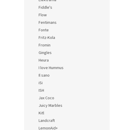
Elektrárna
Fiddle's
Flow
Fentimans
Fonte
Fritz-Kola
Fromin
Gingles
Heura
I love Hummus
Il sano
iSi
ISH
Jax Coco
Juicy Marbles
Kitl
Landcraft
LemonAid+