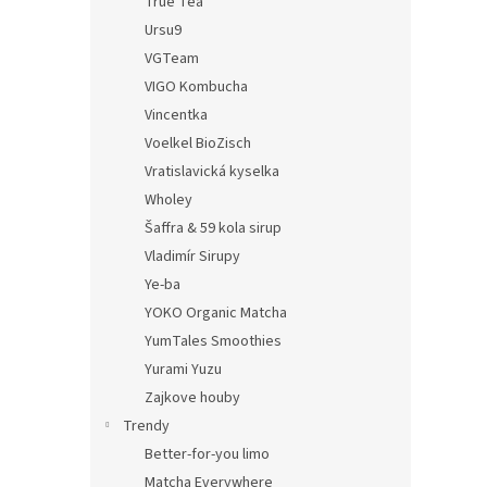
True Tea
Ursu9
VGTeam
VIGO Kombucha
Vincentka
Voelkel BioZisch
Vratislavická kyselka
Wholey
Šaffra & 59 kola sirup
Vladimír Sirupy
Ye-ba
YOKO Organic Matcha
YumTales Smoothies
Yurami Yuzu
Zajkove houby
Trendy
Better-for-you limo
Matcha Everywhere