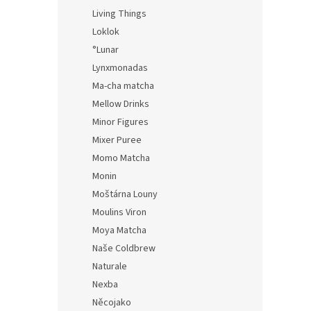
Living Things
Loklok
°Lunar
Lynxmonadas
Ma-cha matcha
Mellow Drinks
Minor Figures
Mixer Puree
Momo Matcha
Monin
Moštárna Louny
Moulins Viron
Moya Matcha
Naše Coldbrew
Naturale
Nexba
Něcojako