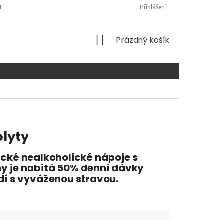
NTAKTY
Přihlášení
NÁKUPNÍ
Prázdný košík
KOŠÍK
olyty
cké nealkoholické nápoje s
 je nabitá 50% denní dávky
dí s vyváženou stravou.