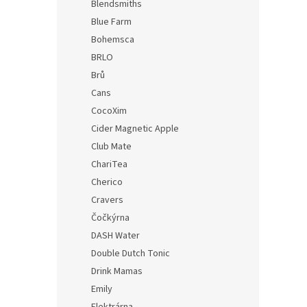
Blendsmiths
Borů
Blue Farm
Bohemsca
BRLO
Brů
Cans
CocoXim
Cider Magnetic Apple
Club Mate
ChariTea
Cherico
Cravers
Čočkýrna
DASH Water
Double Dutch Tonic
Drink Mamas
Emily