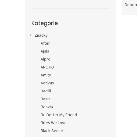
n
a
Dopor
e
z
l
e
Přeskočit
Kategorie
V
kategorie
n
ý
í
Značky
p
p
i
r
After
s
o
Ajala
p
d
Alpro
r
u
AROY-D
o
k
Amity
d
t
Activus
u
ů
k
Bacilli
t
Basis
ů
Beavia
Be Better My Friend
Bites We Love
Black Sense
Punc