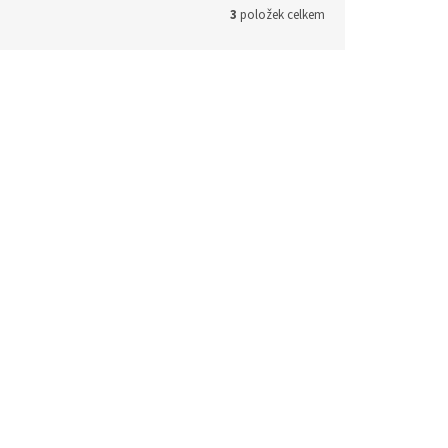
3
položek celkem
 Mango
Punchy | Good Hydration