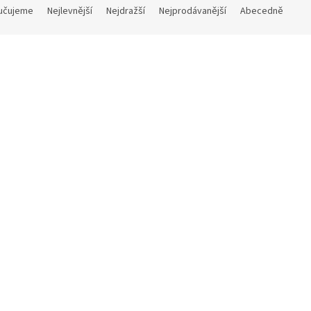
učujeme
Nejlevnější
Nejdražší
Nejprodávanější
Abecedně
hy | Good Hydration
Punchy | Good Hydration