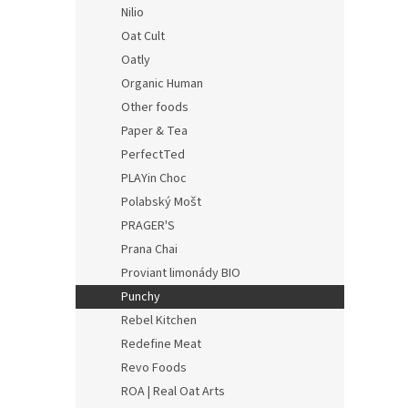
Nilio
Oat Cult
Oatly
Organic Human
Other foods
Paper & Tea
PerfectTed
PLAYin Choc
Polabský Mošt
PRAGER'S
Prana Chai
Proviant limonády BIO
Punchy
Rebel Kitchen
Redefine Meat
Revo Foods
ROA | Real Oat Arts