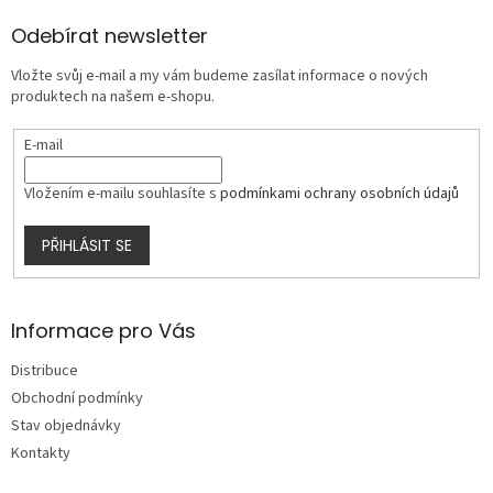
d
p
a
a
Odebírat newsletter
c
t
í
Vložte svůj e-mail a my vám budeme zasílat informace o nových
í
p
produktech na našem e-shopu.
r
v
E-mail
k
y
v
Vložením e-mailu souhlasíte s
podmínkami ochrany osobních údajů
ý
p
PŘIHLÁSIT SE
i
s
u
Informace pro Vás
Distribuce
Obchodní podmínky
Stav objednávky
Kontakty