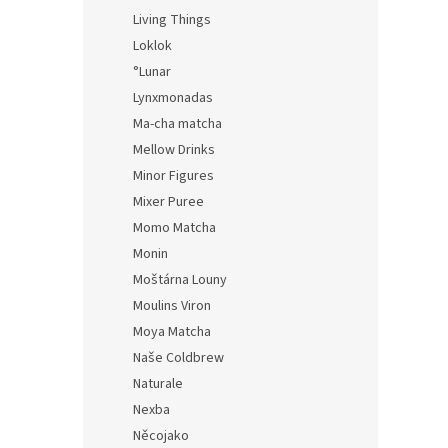
Living Things
Loklok
°Lunar
Lynxmonadas
Ma-cha matcha
Mellow Drinks
Minor Figures
Mixer Puree
Momo Matcha
Monin
Moštárna Louny
Moulins Viron
Moya Matcha
Naše Coldbrew
Naturale
Nexba
Něcojako