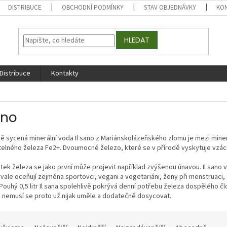
DISTRIBUCE
OBCHODNÍ PODMÍNKY
STAV OBJEDNÁVKY
KO
HLEDAT
Distribuce
Kontakty
ano
ně sycená minerální voda Il sano z Mariánskolázeňského zlomu je mezi mi
elného železa Fe2+. Dvoumocné železo, které se v přírodě vyskytuje vzác
ek železa se jako první může projevit například zvýšenou únavou. Il sano v
rvale oceňují zejména sportovci, vegani a vegetariáni, ženy při menstruaci, d
 Pouhý 0,5 litr Il sana spolehlivě pokrývá denní potřebu železa dospělého 
a nemusí se proto už nijak uměle a dodatečně dosycovat.