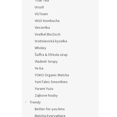
True Tea
Ursu9
VGTeam
VIGO Kombucha
Vincentka
Voelkel BioZisch
Vratislavická kyselka
Wholey
Šaffra & 59 kola sirup
Vladimír Sirupy
Ye-ba
YOKO Organic Matcha
YumTales Smoothies
Yurami Yuzu
Zajkove houby
Trendy
Better-for-you limo
Matcha Everywhere