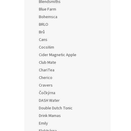
330m
Blendsmiths
Blue Farm
Bohemsca
BRLO
Brů
Cans
CocoXim
Cider Magnetic Apple
Club Mate
ChariTea
Cherico
Cravers
Čočkýrna
DASH Water
Double Dutch Tonic
Drink Mamas
Emily