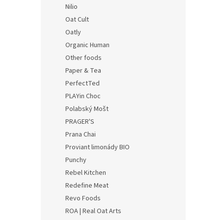
Nilio
Oat Cult
Oatly
Organic Human
Other foods
Paper & Tea
PerfectTed
PLAYin Choc
Polabský Mošt
PRAGER'S
Prana Chai
Proviant limonády BIO
Punchy
Rebel Kitchen
Redefine Meat
Revo Foods
ROA | Real Oat Arts