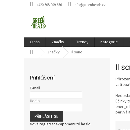
Přejít
+420 605 009 656
info@greenheads.cz
na
obsah
O nás
Značky
Trendy
Kategorie
Domů
Značky
Il sano
P
Il s
o
s
Přihlášení
Přiroze
t
vstřebat
r
E-mail
a
Nedostat
n
Heslo
účinky t
n
energii.
í
perlivá 
PŘIHLÁSIT SE
p
Ř
a
Nová registrace
Zapomenuté heslo
a