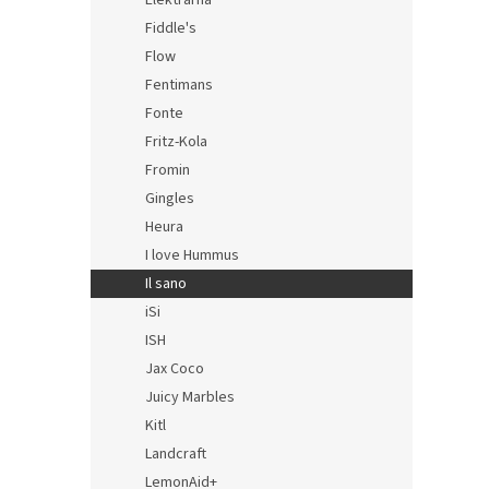
Elektrárna
Fiddle's
IlSa
Flow
voda
Fentimans
Fonte
Fritz-Kola
Fromin
Gingles
Heura
I love Hummus
Il sano
iSi
ISH
Jax Coco
Juicy Marbles
Kitl
Landcraft
LemonAid+