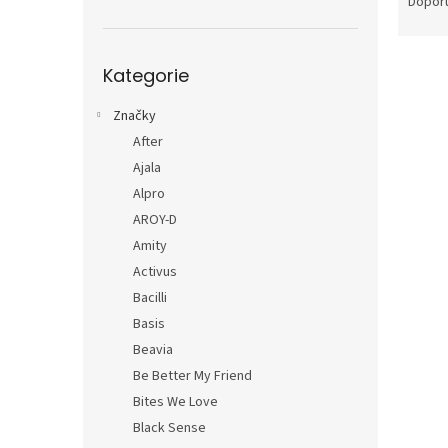
n
Dopor
z
e
e
l
Přeskočit
V
n
Kategorie
kategorie
ý
í
p
p
Značky
i
r
After
s
o
Ajala
p
d
r
u
Alpro
o
k
AROY-D
d
t
Amity
u
ů
Activus
k
Bacilli
t
Basis
ů
Beavia
Be Better My Friend
Bites We Love
Black Sense
IlSa