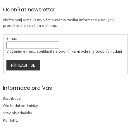
d
p
a
a
Odebírat newsletter
c
t
í
Vložte svůj e-mail a my vám budeme zasílat informace o nových
í
p
produktech na našem e-shopu.
r
v
E-mail
k
y
v
Vložením e-mailu souhlasíte s
podmínkami ochrany osobních údajů
ý
p
PŘIHLÁSIT SE
i
s
u
Informace pro Vás
Distribuce
Obchodní podmínky
Stav objednávky
Kontakty