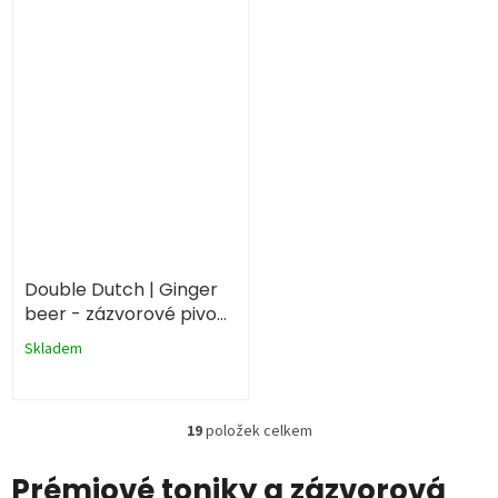
Double Dutch | Ginger
beer - zázvorové pivo
500ml
Skladem
19
položek celkem
O
v
l
Prémiové toniky a zázvorová