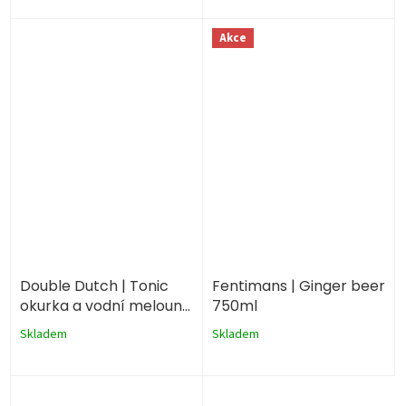
Akce
Double Dutch | Tonic
Fentimans | Ginger beer
okurka a vodní meloun
750ml
150ml | plechovka
Skladem
Skladem