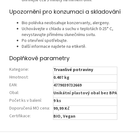
ohřívejte cca 3 minuty na mírném ohni.
Upozornění pro konzumaci a skladování
Bio polévka neobsahuje konzervanty, alergeny.
Uchovávejte v chladu a suchu v teplotách 0-25° C,
nevystavujte přímému slunečnímu svitu.
Po otevření spotřebujte.
Další informace najdete na etiketě.
Doplňkové parametry
Kategorie
:
Trvanlivé potraviny
Hmotnost
:
0.407 kg
EAN
:
4779039732669
Obal
:
Unikátní plastový obal bez BPA
Počet ks v balení
:
9 ks
Doporučená MO cena
:
99,99 Kč
Certifikace
:
BIO, Vegan
Z