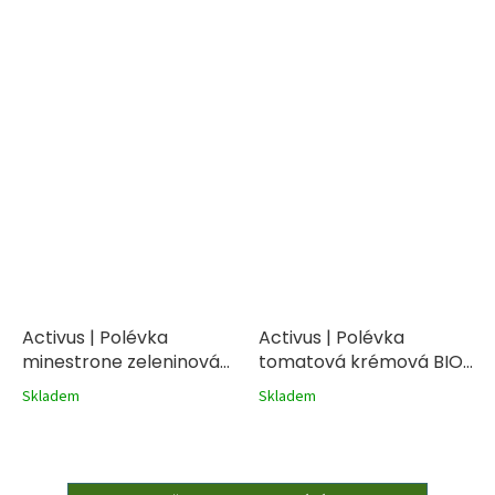
Activus | Polévka
Activus | Polévka
minestrone zeleninová
tomatová krémová BIO
BIO 400g
400g
Skladem
Skladem