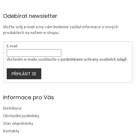
á
p
a
Odebírat newsletter
t
Vložte svůj e-mail a my vám budeme zasílat informace o nových
í
produktech na našem e-shopu.
E-mail
Vložením e-mailu souhlasíte s
podmínkami ochrany osobních údajů
PŘIHLÁSIT SE
Informace pro Vás
Distribuce
Obchodní podmínky
Stav objednávky
Kontakty