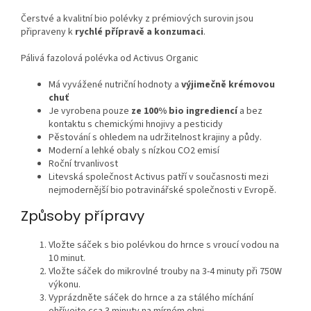
Čerstvé a kvalitní bio polévky z prémiových surovin jsou
připraveny k
rychlé přípravě a konzumaci
.
Pálivá fazolová polévka od Activus Organic
Má vyvážené nutriční hodnoty a
výjimečně krémovou
chuť
Je vyrobena pouze
ze 100% bio ingrediencí
a bez
kontaktu s chemickými hnojivy a pesticidy
Pěstování s ohledem na udržitelnost krajiny a půdy.
Moderní a lehké obaly s nízkou CO2 emisí
Roční trvanlivost
Litevská společnost Activus patří v současnosti mezi
nejmodernější bio potravinářské společnosti v Evropě.
Způsoby přípravy
Vložte sáček s bio polévkou do hrnce s vroucí vodou na
10 minut.
Vložte sáček do mikrovlné trouby na 3-4 minuty při 750W
výkonu.
Vyprázdněte sáček do hrnce a za stálého míchání