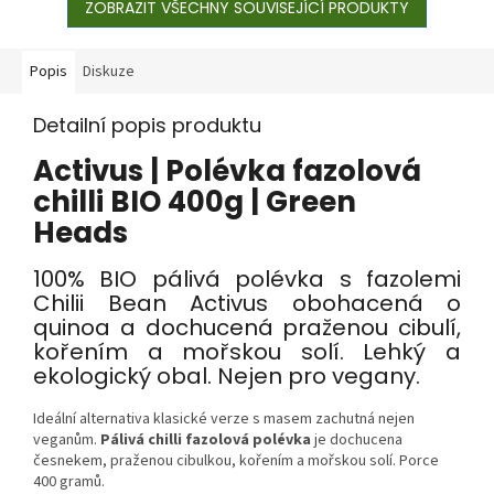
ZOBRAZIT VŠECHNY SOUVISEJÍCÍ PRODUKTY
Popis
Diskuze
Detailní popis produktu
Activus | Polévka fazolová
chilli BIO 400g | Green
Heads
100% BIO pálivá polévka s fazolemi
Chilii Bean Activus obohacená o
quinoa a dochucená praženou cibulí,
kořením a mořskou solí. Lehký a
ekologický obal. Nejen pro vegany.
Ideální alternativa klasické verze s masem zachutná nejen
veganům.
Pálivá chilli fazolová polévka
je dochucena
česnekem, praženou cibulkou, kořením a mořskou solí. Porce
400 gramů.