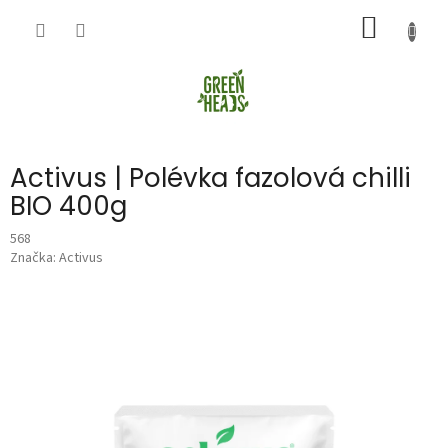
Přejít
NÁKUP
na
obsah
KOŠÍK
Activus | Polévka fazolová chilli
BIO 400g
568
Značka:
Activus