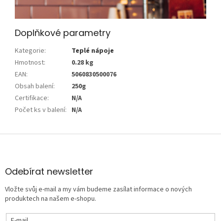
Doplňkové parametry
Kategorie
:
Teplé nápoje
Hmotnost
:
0.28 kg
EAN
:
5060830500076
Obsah balení
:
250g
Certifikace
:
N/A
Počet ks v balení
:
N/A
Z
á
p
a
Odebírat newsletter
t
Vložte svůj e-mail a my vám budeme zasílat informace o nových
í
produktech na našem e-shopu.
E-mail