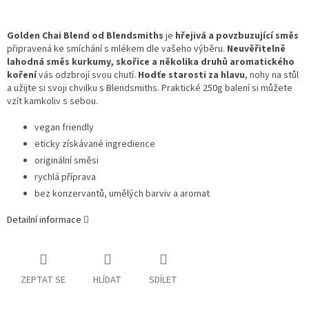
Golden Chai Blend od Blendsmiths
je
hřejivá a povzbuzující směs
připravená ke smíchání s mlékem dle vašeho výběru.
Neuvěřitelně
lahodná směs kurkumy, skořice a několika druhů aromatického
koření
vás odzbrojí svou chutí.
Hodťe starosti za hlavu
, nohy na stůl
a užijte si svoji chvilku s Blendsmiths. Praktické 250g balení si můžete
vzít kamkoliv s sebou.
vegan friendly
eticky získávané ingredience
originální směsi
rychlá příprava
bez konzervantů, umělých barviv a aromat
Detailní informace
ZEPTAT SE
HLÍDAT
SDÍLET