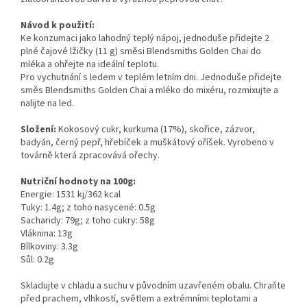
Návod k použití:
Ke konzumaci jako lahodný teplý nápoj, jednoduše přidejte 2
plné čajové lžičky (11 g) směsi Blendsmiths Golden Chai do
mléka a ohřejte na ideální teplotu.
Pro vychutnání s ledem v teplém letním dni. Jednoduše přidejte
směs Blendsmiths Golden Chai a mléko do mixéru, rozmixujte a
nalijte na led.
Složení:
Kokosový cukr, kurkuma (17%), skořice, zázvor,
badyán, černý pepř, hřebíček a muškátový oříšek.
Vyrobeno v
továrně která zpracovává ořechy.
Nutriční hodnoty na 100g:
Energie: 1531 kj/362 kcal
Tuky: 1.4g; z toho nasycené: 0.5g
Sacharidy: 79g; z toho cukry: 58g
Vláknina: 13g
Bílkoviny: 3.3g
Sůl: 0.2g
Skladujte v chladu a suchu v původním uzavřeném obalu. Chraňte
před prachem, vlhkostí, světlem a extrémními teplotami a