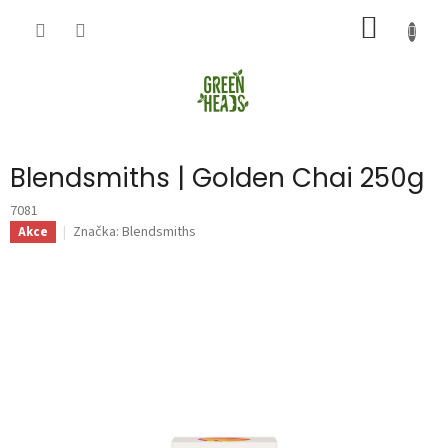
Přejít
NÁKUP
na
obsah
KOŠÍK
Blendsmiths | Golden Chai 250g
7081
Značka:
Blendsmiths
Akce