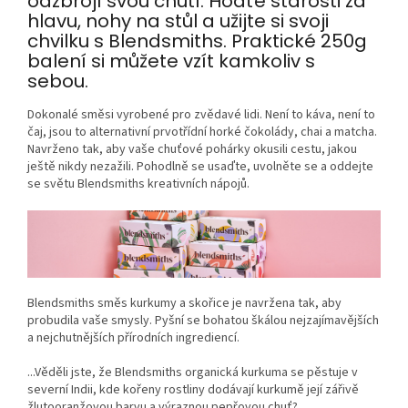
odzbrojí svou chutí. Hodťe starosti za
hlavu, nohy na stůl a užijte si svoji
chvilku s Blendsmiths. Praktické 250g
balení si můžete vzít kamkoliv s
sebou.
Dokonalé směsi vyrobené pro zvědavé lidi. Není to káva, není to
čaj, jsou to alternativní prvotřídní horké čokolády, chai a matcha.
Navrženo tak, aby vaše chuťové pohárky okusili cestu, jakou
ještě nikdy nezažili. Pohodlně se usaďte, uvolněte se a oddejte
se světu Blendsmiths kreativních nápojů.
Blendsmiths směs kurkumy a skořice je navržena tak, aby
probudila vaše smysly. Pyšní se bohatou škálou nejzajímavějších
a nejchutnějších přírodních ingrediencí.
...Věděli jste, že Blendsmiths organická kurkuma se pěstuje v
severní Indii, kde kořeny rostliny dodávají kurkumě její zářivě
žlutooranžovou barvu a výraznou pepřovou chuť?