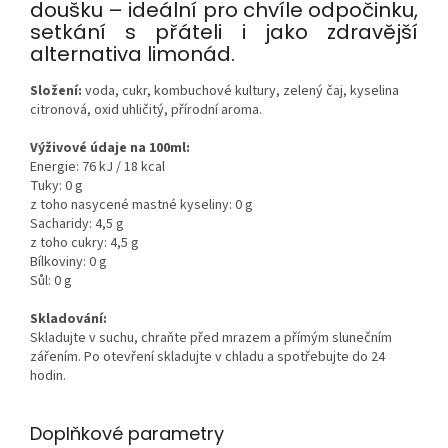
doušku – ideální pro chvíle odpočinku,
setkání s přáteli i jako zdravější
alternativa limonád.
Složení:
voda, cukr, kombuchové kultury, zelený čaj, kyselina
citronová, oxid uhličitý, přírodní aroma.
Výživové údaje na 100ml:
Energie: 76 kJ / 18 kcal
Tuky: 0 g
z toho nasycené mastné kyseliny: 0 g
Sacharidy: 4,5 g
z toho cukry: 4,5 g
Bílkoviny: 0 g
Sůl: 0 g
Skladování:
Skladujte v suchu, chraňte před mrazem a přímým slunečním
zářením. Po otevření skladujte v chladu a spotřebujte do 24
hodin.
Doplňkové parametry