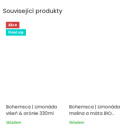
Související produkty
Akce
Final sip
Bohemsca | Limonáda
Bohemsca | Limonáda
višeň & arónie 330ml
malina a máta BIO
330ml
Skladem
Skladem