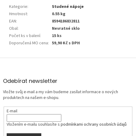
Kategorie
:
Studené nápoje
Hmotnost
:
0.55 kg
EAN
:
8594186832811
Obal
:
Nevratné sklo
Počet ks v balení
:
15 ks
Doporučená MO cena
:
59,90 Kč s DPH
Z
á
p
a
Odebírat newsletter
t
Vložte svůj e-mail a my vám budeme zasílat informace o nových
í
produktech na našem e-shopu.
E-mail
Vložením e-mailu souhlasíte s
podmínkami ochrany osobních údajů