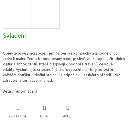
Skladem
Objevte osvěžující spojení jemně perlivé kombuchy a lahodné chuti
zralých malin. Tento fermentovaný nápoj je skvělým zdrojem přírodních
kultur a antioxidantů, které přispívají k podpoře trávení i celkové
vitality. Vychutnejte si jedinečný chuťový zážitek, který potěší při
každém doušku – ideální pro chvíle odpočinku, setkání s přáteli i jako
zdravější alternativa limonád.
Detailní informace
ZEPTAT SE
HLÍDAT
SDÍLET