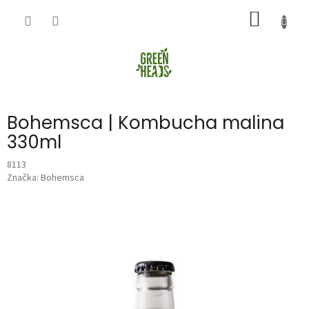
Přejít
NÁKUP
na
obsah
KOŠÍK
Bohemsca | Kombucha malina
330ml
8113
Značka:
Bohemsca