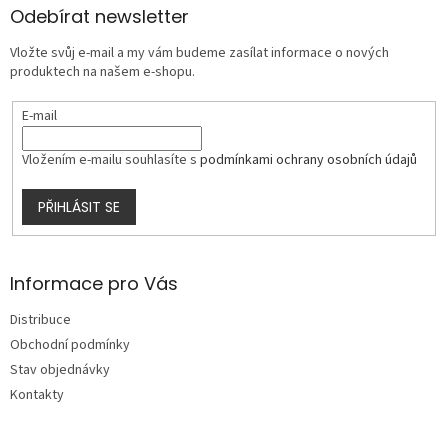
a
Odebírat newsletter
t
Vložte svůj e-mail a my vám budeme zasílat informace o nových
í
produktech na našem e-shopu.
E-mail
Vložením e-mailu souhlasíte s
podmínkami ochrany osobních údajů
PŘIHLÁSIT SE
Informace pro Vás
Distribuce
Obchodní podmínky
Stav objednávky
Kontakty