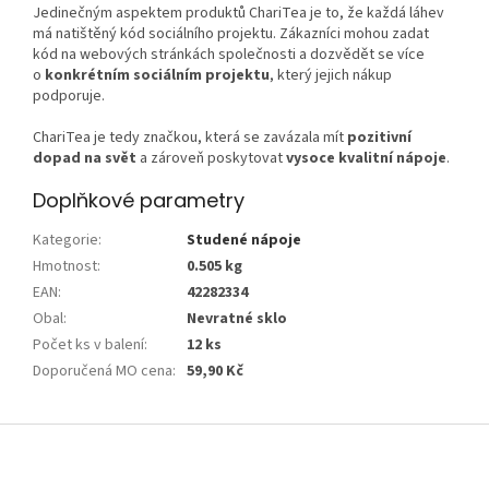
Jedinečným aspektem produktů ChariTea je to, že každá láhev
má natištěný kód sociálního projektu. Zákazníci mohou zadat
kód na webových stránkách společnosti a dozvědět se více
o
konkrétním sociálním projektu
, který jejich nákup
podporuje.
ChariTea je tedy značkou, která se zavázala mít
pozitivní
dopad na svět
a zároveň poskytovat
vysoce kvalitní nápoje
.
Doplňkové parametry
Kategorie
:
Studené nápoje
Hmotnost
:
0.505 kg
EAN
:
42282334
Obal
:
Nevratné sklo
Počet ks v balení
:
12 ks
Doporučená MO cena
:
59,90 Kč
Z
á
p