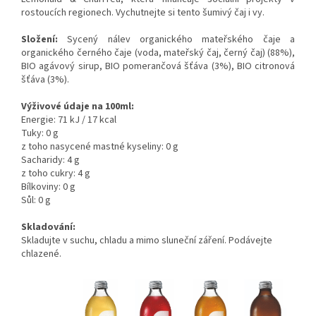
rostoucích regionech. Vychutnejte si tento šumivý čaj i vy.
Složení:
Sycený nálev organického mateřského čaje a
organického černého čaje (voda, mateřský čaj, černý čaj) (88%),
BIO agávový sirup, BIO pomerančová šťáva (3%), BIO citronová
šťáva (3%).
Výživové údaje na 100ml:
Energie: 71 kJ / 17 kcal
Tuky: 0 g
z toho nasycené mastné kyseliny: 0 g
Sacharidy: 4 g
z toho cukry: 4 g
Bílkoviny: 0 g
Sůl: 0 g
Skladování:
Skladujte v suchu, chladu a mimo sluneční záření.
Podávejte
chlazené.