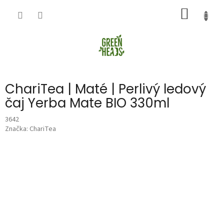
Přejít
NÁKUP
na
obsah
KOŠÍK
ChariTea | Maté | Perlivý ledový
čaj Yerba Mate BIO 330ml
3642
Značka:
ChariTea