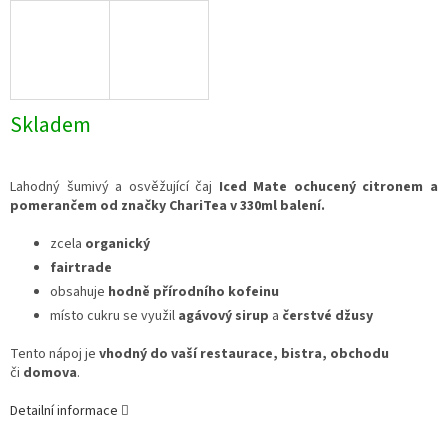
Skladem
Lahodný šumivý a osvěžující čaj
Iced Mate
ochucený citronem a
pomerančem od značky ChariTea v 330ml balení.
zcela
organický
fairtrade
obsahuje
hodně přírodního kofeinu
místo cukru se využil
agávový sirup
a
čerstvé džusy
Tento nápoj je
vhodný do vaší restaurace, bistra, obchodu
či
domova
.
Detailní informace