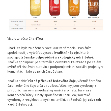
Více o značce
ChariTea
:
ChariTea byla založena v roce 2009 v Německu. Posláním
společnosti je vytvářet vysoce
kvalitní nápoje
, které
jsou
společensky odpovědné
a
ekologicky udržitelné
.
Značka spolupracuje s farmáři s certifikací
Fairtrade
po celém
světě při získávání surovin a podporuje místní sociální projekty v
komunitách, kde se jejich čaj pěstuje.
Značka nabízí
různé příchutě ledového čaje
, včetně černého
čaje, zeleného čaje a čaje rooibos. Všechny jsou vyrobeny z
přírodních surovin a neobsahují umělá aromata, barviva a
konzervační látky. Obaly společnosti ChariTea jsou také
vyrobeny z recyklovatelných materiálů, což odráží její
závazek
k udržitelnosti
.