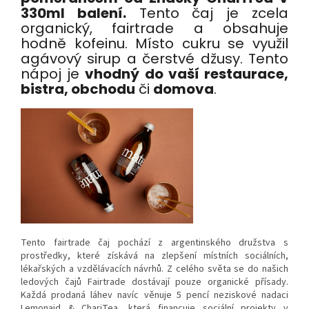
330ml balení.
Tento čaj je zcela
organický, fairtrade a obsahuje
hodně kofeinu. Místo cukru se využil
agávový sirup a čerstvé džusy. Tento
nápoj je
vhodný do vaší restaurace,
bistra, obchodu
či
domova
.
Tento fairtrade čaj pochází z argentinského družstva s
prostředky, které získává na zlepšení místních sociálních,
lékařských a vzdělávacích návrhů. Z celého světa se do našich
ledových čajů Fairtrade dostávají pouze organické přísady.
Každá prodaná láhev navíc věnuje 5 pencí neziskové nadaci
Lemonaid & ChariTea, která financuje sociální projekty v