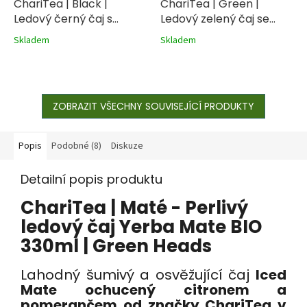
ChariTea | Black |
ChariTea | Green |
Ledový černý čaj s
Ledový zelený čaj se
citronem BIO 330ml
zázvorem a medem BIO
Skladem
Skladem
330ml
ZOBRAZIT VŠECHNY SOUVISEJÍCÍ PRODUKTY
Popis
Podobné (8)
Diskuze
Detailní popis produktu
ChariTea | Maté - Perlivý
ledový čaj Yerba Mate BIO
330ml | Green Heads
Lahodný šumivý a osvěžující čaj
Iced
Mate
ochucený citronem a
pomerančem od značky ChariTea v