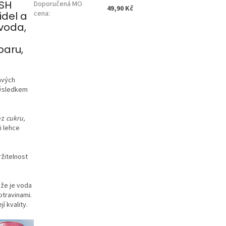
ASH
Doporučená MO
49,90 Kč
cena
:
idel a
 voda,
k
baru,
avých
Výsledkem
ez
cukru,
i lehce
ržitelnost
 že je voda
otravinami.
í kvality.