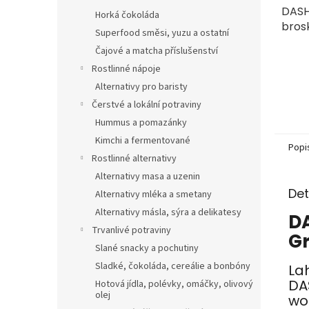
DASH 
Horká čokoláda
bros
Superfood směsi, yuzu a ostatní
Čajové a matcha příslušenství
Rostlinné nápoje
Alternativy pro baristy
Čerstvé a lokální potraviny
Hummus a pomazánky
Kimchi a fermentované
Popi
Rostlinné alternativy
Alternativy masa a uzenin
Det
Alternativy mléka a smetany
Alternativy másla, sýra a delikatesy
DA
Trvanlivé potraviny
G
Slané snacky a pochutiny
Sladké, čokoláda, cereálie a bonbóny
La
DA
Hotová jídla, polévky, omáčky, olivový
olej
wo