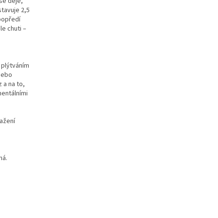
 se děje,
tavuje 2,5
popředí
le chuti –
s plýtváním
 nebo
 a na to,
mentálními
ažení
ná.