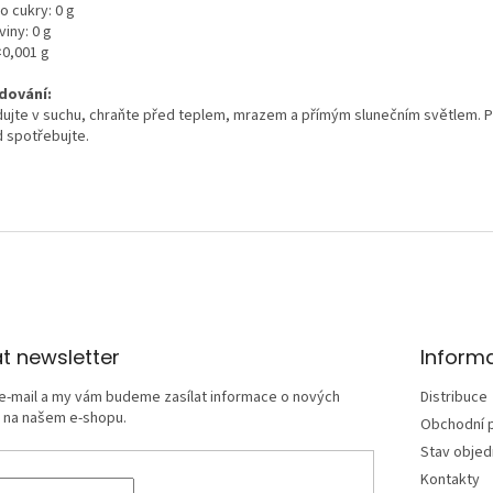
o cukry: 0 g
viny: 0 g
<0,001 g
dování:
dujte v suchu, chraňte před teplem, mrazem a přímým slunečním světlem. P
d spotřebujte.
t newsletter
Inform
 e-mail a my vám budeme zasílat informace o nových
Distribuce
 na našem e-shopu.
Obchodní 
Stav obje
Kontakty