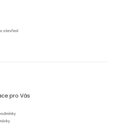
o otevření
ace pro Vás
podmínky
dnávky