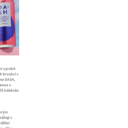
ni vyrobit
ch broskví v
ime DASH,
lenou v
ít kdekoliv
terým
máhají v
ědělec