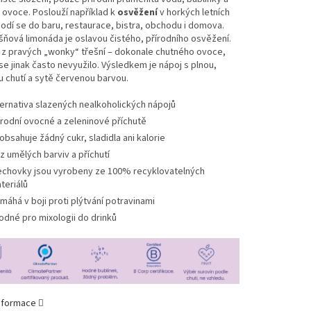
ovoce. Poslouží například k
osvěžení
v horkých letních
odí se do baru, restaurace, bistra, obchodu i domova.
šňová limonáda je oslavou čistého, přírodního osvěžení.
 z pravých „wonky“ třešní – dokonale chutného ovoce,
se jinak často nevyužilo. Výsledkem je nápoj s plnou,
 chutí a sytě červenou barvou.
ternativa slazených nealkoholických nápojů
írodní ovocné a zeleninové příchutě
obsahuje žádný cukr, sladidla ani kalorie
z umělých barviv a příchutí
echovky jsou vyrobeny ze 100% recyklovatelných
teriálů
máhá v boji proti plýtvání potravinami
odné pro mixologii do drinků
informace