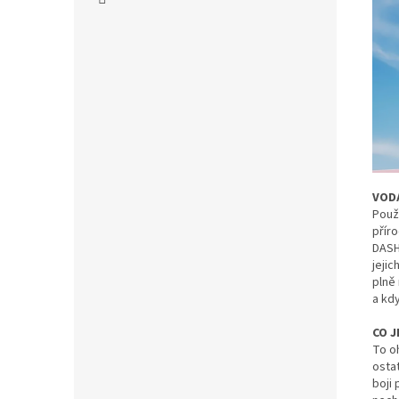
VODA
Použi
příro
DASH
jeji
plně
a kdy
CO 
To o
ostat
boji