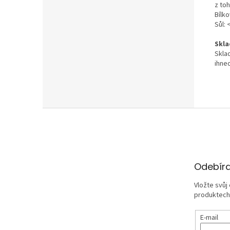
z toh
Bílko
Sůl:
Skla
Skla
ihne
Z
á
p
a
t
Odebíra
í
Vložte svůj
produktech
E-mail