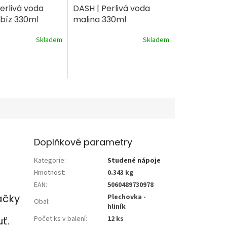
erlivá voda
DASH | Perlivá voda
ybíz 330ml
malina 330ml
Skladem
Skladem
Doplňkové parametry
Kategorie
:
Studené nápoje
Hmotnost
:
0.343 kg
EAN
:
5060489730978
ačky
Plechovka -
Obal
:
hliník
Počet ks v balení
:
12 ks
ť.