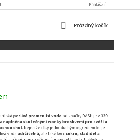
NTAKTY
Přihlášení
NÁKUPNÍ
Prázdný košík
KOŠÍK
dem
britská
perlivá pramenitá voda
od značky DASH je v 330
 a
naplněna skutečnými wonky broskvemi pro svěží a
ocnou chuť
. Nejen že díky jednoduchým ingrediencím je
livá voda
udržitelná
, ale také
bez cukru, sladidel a
Čisté složení, pouze přírodní pramenitá voda, bublinky a