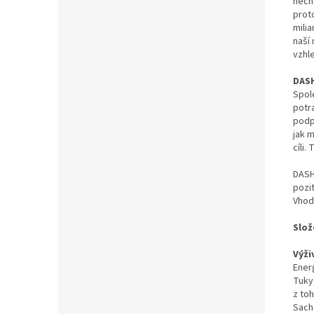
nechc
prot
mili
naší 
vzhle
DAS
Spole
potra
podp
jak m
cíli.
DASH
pozi
Vhod
Slož
Výži
Energ
Tuky:
z to
Sacha