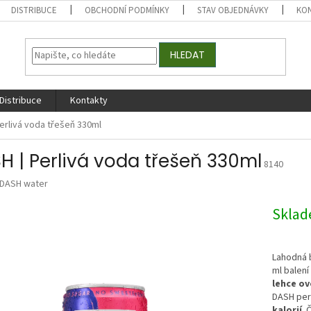
DISTRIBUCE
OBCHODNÍ PODMÍNKY
STAV OBJEDNÁVKY
KO
HLEDAT
Distribuce
Kontakty
erlivá voda třešeň 330ml
H | Perlivá voda třešeň 330ml
8140
DASH water
Skla
Lahodná 
ml balení
lehce ov
DASH per
kalorií
. 