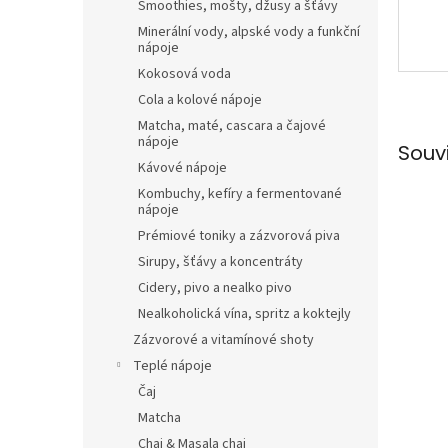
Smoothies, mošty, džusy a šťávy
Minerální vody, alpské vody a funkční
nápoje
Kokosová voda
Cola a kolové nápoje
Matcha, maté, cascara a čajové
nápoje
Souv
Kávové nápoje
Kombuchy, kefíry a fermentované
nápoje
Prémiové toniky a zázvorová piva
Sirupy, šťávy a koncentráty
Cidery, pivo a nealko pivo
Nealkoholická vína, spritz a koktejly
Zázvorové a vitamínové shoty
Teplé nápoje
Čaj
Matcha
Chai & Masala chai