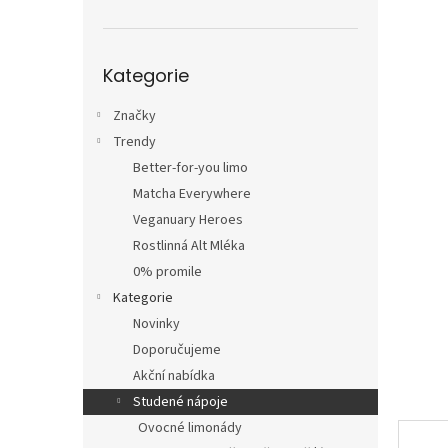
n
e
l
Přeskočit
Kategorie
kategorie
Značky
Trendy
Better-for-you limo
Matcha Everywhere
Veganuary Heroes
Rostlinná Alt Mléka
0% promile
Kategorie
Novinky
Doporučujeme
Akční nabídka
Studené nápoje
Ovocné limonády