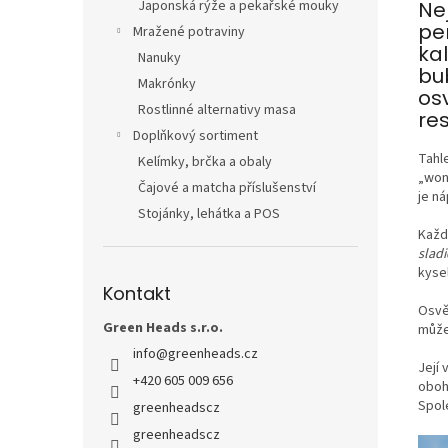
Japonská rýže a pekařské mouky
Ne
per
Mražené potraviny
kal
Nanuky
bu
Makrónky
os
Rostlinné alternativy masa
re
Doplňkový sortiment
Tahl
Kelímky, brčka a obaly
„won
Čajové a matcha příslušenství
je ná
Stojánky, lehátka a POS
Každ
sladi
kysel
Kontakt
Osvěž
Green Heads s.r.o.
může
info
@
greenheads.cz
Její 
+420 605 009 656
oboh
Spole
greenheadscz
greenheadscz