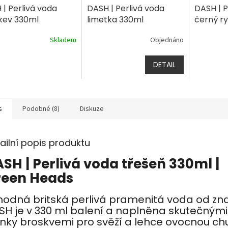
| Perlivá voda
DASH | Perlivá voda
DASH | P
kev 330ml
limetka 330ml
černý r
Skladem
Objednáno
DETAIL
s
Podobné (8)
Diskuze
ailní popis produktu
SH | Perlivá voda třešeň 330ml |
reen Heads
hodná britská perlivá pramenitá voda od zn
SH je v 330 ml balení a naplněna skutečnými
nky broskvemi pro svěží a lehce ovocnou chu