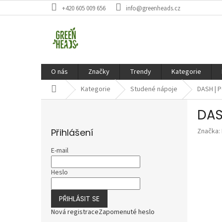
Přejít
+420 605 009 656
info@greenheads.cz
na
obsah
O nás
Značky
Trendy
Kategorie
Domů
Kategorie
Studené nápoje
DASH | P
P
DAS
o
s
Přihlášení
Značka:
t
r
E-mail
a
n
Heslo
n
í
PŘIHLÁSIT SE
p
a
Nová registrace
Zapomenuté heslo