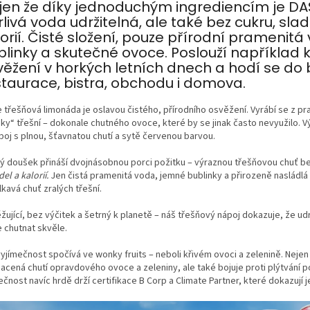
jen že díky jednoduchým ingrediencím je D
livá voda udržitelná, ale také bez cukru, slad
orií. Čisté složení, pouze přírodní pramenitá
blinky a skutečné ovoce. Poslouží například 
věžení v horkých letních dnech a hodí se do 
staurace, bistra, obchodu i domova.
e třešňová limonáda je oslavou čistého, přírodního osvěžení. Vyrábí se z pr
ky“ třešní – dokonale chutného ovoce, které by se jinak často nevyužilo. 
poj s plnou, šťavnatou chutí a sytě červenou barvou.
ý doušek přináší dvojnásobnou porci požitku – výraznou třešňovou chuť b
del a kalorií.
Jen čistá pramenitá voda, jemné bublinky a přirozeně nasládlá 
kavá chuť zralých třešní.
ující, bez výčitek a šetrný k planetě – náš třešňový nápoj dokazuje, že ud
 chutnat skvěle.
vyjímečnost spočívá ve wonky fruits – neboli křivém ovoci a zelenině. Nejen
acená chutí opravdového ovoce a zeleniny, ale také bojuje proti plýtvání p
čnost navíc hrdě drží certifikace B Corp a Climate Partner, které dokazují jej