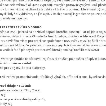
e vidět, jak jeho práce končí v odpadu, ale v tuto chvíli je to přesně to, co
ože se celosvětově až 40 % vyprodukovaných potravin vyplýtvá, což předs
ardy tun ročně. Vážně děsivá statistika vážného problému, který musí být v 
mysli, když si vybíráme, co jíst a pít. V Dash posuzují ingredience pouze pod
d nikdy nehraje roli.
H PARTNERSTVÍ PRO DOBRO
čnost DASH je hrdá na pozitivní dopad, kterého dosahují – ať už jde o boj 
vinami, získání pozice Climate Partner Positive, získání certifikace B Corp
oru skvělého místa pro práci.
Ve společnosti DASH vždy myslí na širší obraz
ůžou vyvážit finanční přínosy podnikání s jejich širšími sociálními a environ
 To vedlo k řadě plodných partnerství, která pomáhají rozšířit misi DASH.
 Water je zkrátka nadčasová. Pojďte s ní doušek po doušku přispívat k dos
tivních změn ve světě!
né pro vegany, keto a diabetiky.
ení:
Perlivá pramenitá voda, třešňový výtažek, přírodní aroma, kyselina vin
vové údaje na 100ml:
etická hodnota: 7 kJ / 2 kcal
 0 g
ho nasycené mastné kyseliny: 0 g
ridy: 0 g