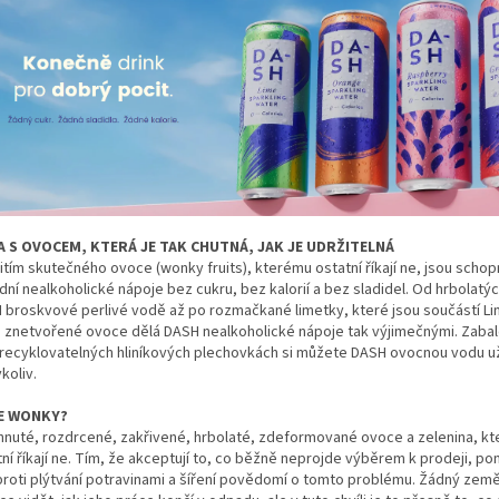
 S OVOCEM, KTERÁ JE TAK CHUTNÁ, JAK JE UDRŽITELNÁ
tím skutečného ovoce (wonky fruits), kterému ostatní říkají ne, jsou schop
dní nealkoholické nápoje bez cukru, bez kalorií a bez sladidel. Od hrbolatý
 broskvové perlivé vodě až po rozmačkané limetky, které jsou součástí L
ch znetvořené ovoce dělá DASH nealkoholické nápoje tak výjimečnými. Zaba
 recyklovatelných hliníkových plechovkách si můžete DASH ovocnou vodu už
koliv.
JE WONKY?
hnuté, rozdrcené, zakřivené, hrbolaté, zdeformované ovoce a zelenina, k
ní říkají ne. Tím, že akceptují to, co běžně neprojde výběrem k prodeji, po
 proti plýtvání potravinami a šíření povědomí o tomto problému. Žádný zem