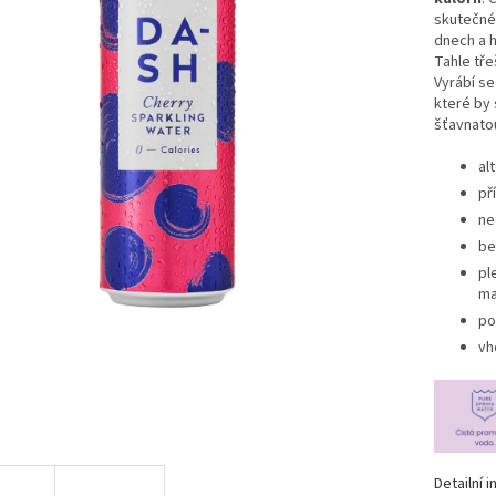
skutečné 
dnech a h
Tahle tře
Vyrábí se
které by 
šťavnatou
al
př
ne
be
pl
ma
po
vh
Detailní 