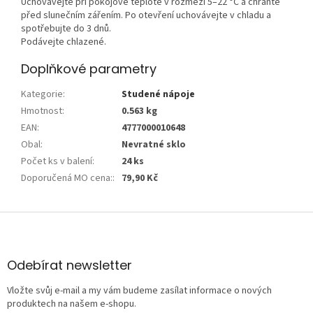
Uchovávejte při pokojové teplotě v rozmezí 5–22 °C a chraňte
před slunečním zářením. Po otevření uchovávejte v chladu a
spotřebujte do 3 dnů.
Podávejte chlazené.
Doplňkové parametry
Kategorie
:
Studené nápoje
Hmotnost
:
0.563 kg
EAN
:
4777000010648
Obal
:
Nevratné sklo
Počet ks v balení
:
24 ks
Doporučená MO cena:
:
79,90 Kč
Z
á
p
a
Odebírat newsletter
t
Vložte svůj e-mail a my vám budeme zasílat informace o nových
í
produktech na našem e-shopu.