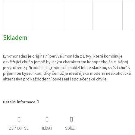
Skladem
Lynxmonadas je originální perlivá limonáda z Litvy, která kombinuje
osvěžující chuť s jemně bylinným charakterem konopného čaje. Nápoj
je vyroben z přírodních ingrediencí a nabízí lehce sladkou, svěží chuť s
příjemnou kyselinkou, díky čemuž je ideální jako moderní nealkoholická
alternativa pro každodenní osvěžení i společenské chvíle.
Detailní informace
ZEPTAT SE
HLÍDAT
SDÍLET