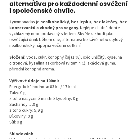
alternativa pro každodenní osvěžení
i společenské chvíle.
Lynxmonadas je
nealkoholický, bez lepku, bez laktózy, bez
konzervantů a vhodný pro vegany
.
Nejlépe chutná dobře
vychlazený nebo podávaný s ledem. Skvěle se hodí jako
osvěžující drink během dne, alternativa ke kávě nebo stylový
nealkoholický nápoj na večerní setkání.
Složení:
V
oda, cukr, konopný čaj (1 %), oxid uhličitý, kyselina
citronová, kyselina askorbová (vitamin C), akáciová guma,
přírodní konopné aroma.
Výživové údaje na 100ml:
Energetická hodnota: 83 kJ / 17 kcal
Tuky: 0 g
z toho nasycené mastné kyseliny: 0 g
Sacharidy: 5,9 g
z toho cukry: 5,9 g
Bílkoviny: 0 g
Sůl: 0 g
Skladování: