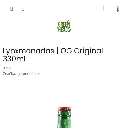
Přejít
NÁKUP
na
obsah
KOŠÍK
Lynxmonadas | OG Original
330ml
8716
Značka:
Lynxmonadas