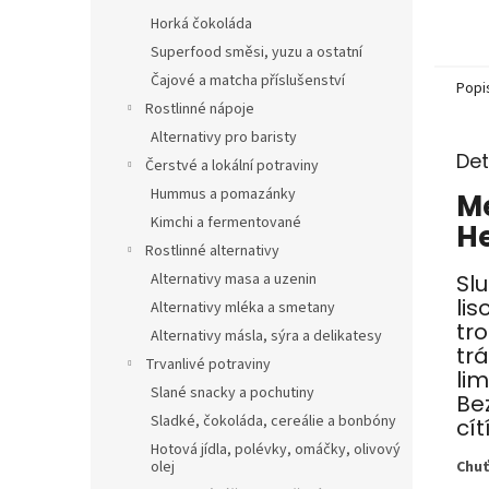
Horká čokoláda
Superfood směsi, yuzu a ostatní
Čajové a matcha příslušenství
Popi
Rostlinné nápoje
Alternativy pro baristy
Det
Čerstvé a lokální potraviny
Hummus a pomazánky
Me
Kimchi a fermentované
H
Rostlinné alternativy
Sl
Alternativy masa a uzenin
li
Alternativy mléka a smetany
tr
Alternativy másla, sýra a delikatesy
trá
Trvanlivé potraviny
lim
Slané snacky a pochutiny
Be
Sladké, čokoláda, cereálie a bonbóny
cít
Hotová jídla, polévky, omáčky, olivový
olej
Chuť