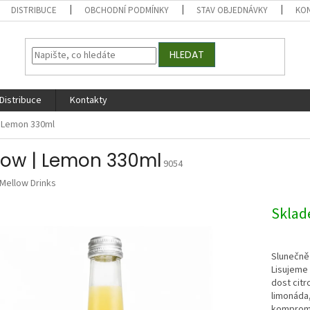
DISTRIBUCE
OBCHODNÍ PODMÍNKY
STAV OBJEDNÁVKY
KO
HLEDAT
Distribuce
Kontakty
| Lemon 330ml
low | Lemon 330ml
9054
Mellow Drinks
Skla
Slunečně 
Lisujeme 
dost citr
limonáda,
kompromis