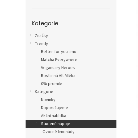
n
e
l
Přeskočit
Kategorie
kategorie
Značky
Trendy
Better-for-you limo
Matcha Everywhere
Veganuary Heroes
Rostlinná Alt Mléka
0% promile
Kategorie
Novinky
Doporučujeme
Akční nabídka
Studené nápoje
Ovocné limonády