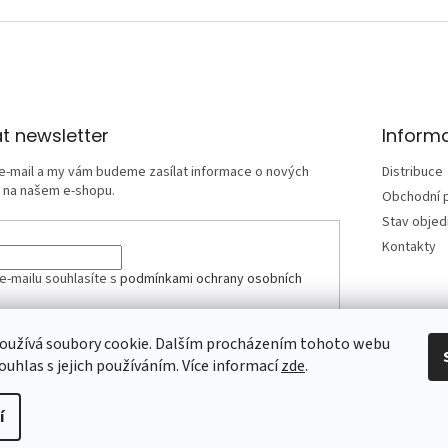
t newsletter
Inform
 e-mail a my vám budeme zasílat informace o nových
Distribuce
 na našem e-shopu.
Obchodní 
Stav obje
Kontakty
e-mailu souhlasíte s
podmínkami ochrany osobních
oužívá soubory cookie. Dalším procházením tohoto webu
SIT SE
ouhlas s jejich používáním. Více informací
zde
.
í