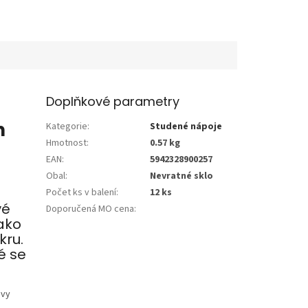
Doplňkové parametry
n
Kategorie
:
Studené nápoje
Hmotnost
:
0.57 kg
EAN
:
5942328900257
Obal
:
Nevratné sklo
Počet ks v balení
:
12 ks
vé
Doporučená MO cena
:
jako
kru.
é se
ávy