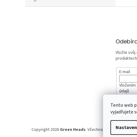
Z
á
p
a
t
Odebíra
í
Vložte svůj
produktech
E-mail
Vložením 
údajů
Tento web p
PŘIHLÁ
vyjadřujete s
Nastaven
Copyright 2026
Green Heads
. Všechna práva vyhrazena.