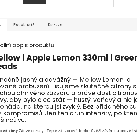
s
Podobné (8)
Diskuze
ailní popis produktu
llow | Apple Lemon 330ml | Gree
eads
unečně jasný a odvážný — Mellow Lemon je
sované probuzení. Lisujeme skutečné citrony s
ochou ohnivého zázvoru a právě dost citrono
vy, aby bylo o co stát — hustý, voňavý a nic 
onáda, na kterou jsi zvyklý. Bez přidaného cu
z kompromisů. Jen ten druh intenzity, po kter
íš naživu.
ové tóny
Zářivé citrusy · Teplé zázvorové teplo · Svěží závěr citronové tr