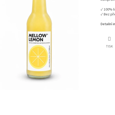
✓ 100% l
✓ Bez př
Detailní 
TISK