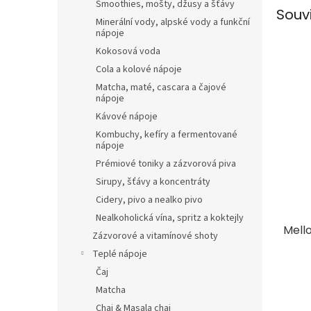
Smoothies, mošty, džusy a šťávy
Souv
Minerální vody, alpské vody a funkční
nápoje
Kokosová voda
Cola a kolové nápoje
Matcha, maté, cascara a čajové
nápoje
Kávové nápoje
Kombuchy, kefíry a fermentované
nápoje
Prémiové toniky a zázvorová piva
Sirupy, šťávy a koncentráty
Cidery, pivo a nealko pivo
Nealkoholická vína, spritz a koktejly
Mell
Zázvorové a vitamínové shoty
Teplé nápoje
Čaj
Matcha
Chai & Masala chai