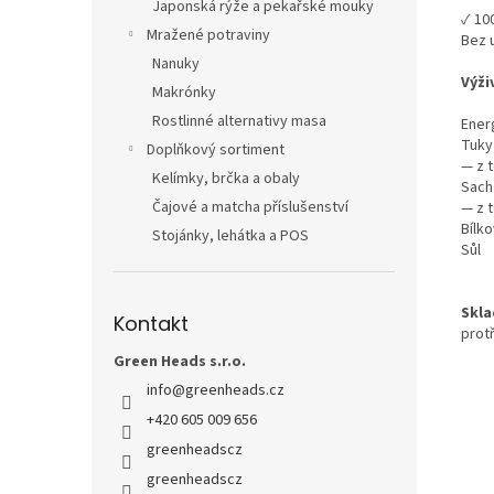
Japonská rýže a pekařské mouky
✓ 10
Mražené potraviny
Bez 
Nanuky
Výži
Makrónky
Rostlinné alternativy masa
Ener
Tuky
Doplňkový sortiment
— z 
Kelímky, brčka a obaly
Sach
Čajové a matcha příslušenství
— z 
Bílko
Stojánky, lehátka a POS
Sůl
Skla
Kontakt
prot
Green Heads s.r.o.
info
@
greenheads.cz
+420 605 009 656
greenheadscz
greenheadscz