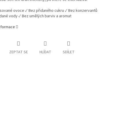
isované ovoce ✓ Bez přidaného cukru ✓ Bez konzervantů
idané vody ✓ Bez umělých barviv a aromat
informace
ZEPTAT SE
HLÍDAT
SDÍLET