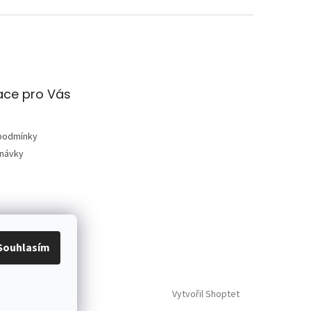
ace pro Vás
podmínky
dnávky
Souhlasím
Vytvořil Shoptet