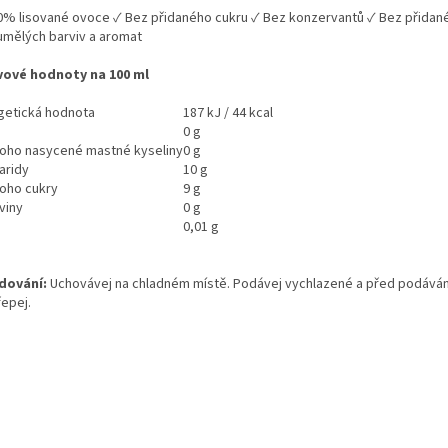
0% lisované ovoce ✓ Bez přidaného cukru ✓ Bez konzervantů ✓ Bez přidan
umělých barviv a aromat
vové hodnoty na 100 ml
getická hodnota
187 kJ / 44 kcal
0 g
toho nasycené mastné kyseliny
0 g
aridy
10 g
toho cukry
9 g
viny
0 g
0,01 g
dování:
Uchovávej na chladném místě. Podávej vychlazené a před podává
řepej.