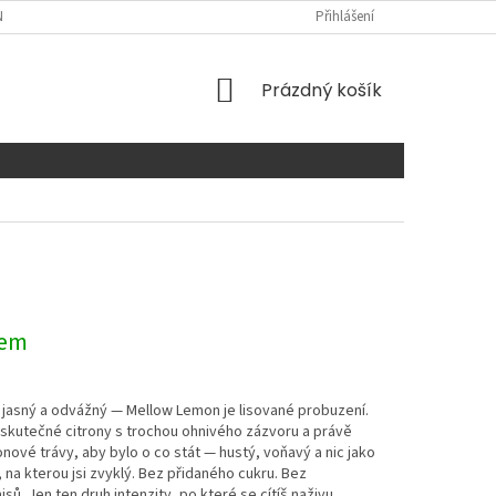
NTAKTY
Přihlášení
NÁKUPNÍ
Prázdný košík
KOŠÍK
dem
jasný a odvážný — Mellow Lemon je lisované probuzení.
skutečné citrony s trochou ohnivého zázvoru a právě
onové trávy, aby bylo o co stát — hustý, voňavý a nic jako
 na kterou jsi zvyklý. Bez přidaného cukru. Bez
ů. Jen ten druh intenzity, po které se cítíš naživu.