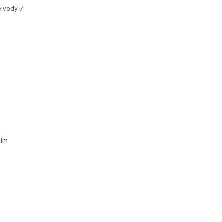
é vody ✓
ním