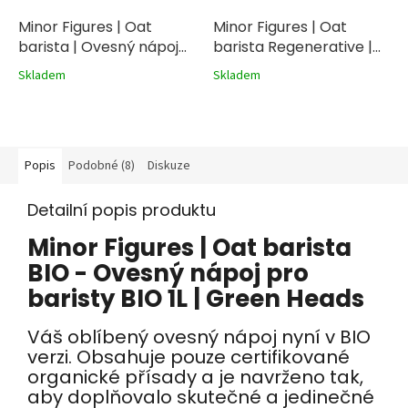
Minor Figures | Oat
Minor Figures | Oat
barista | Ovesný nápoj
barista Regenerative |
pro baristy 1L
Ovesný nápoj pro
Skladem
Skladem
baristy 1L
Popis
Podobné (8)
Diskuze
Detailní popis produktu
Minor Figures | Oat barista
BIO - Ovesný nápoj pro
baristy BIO 1L | Green Heads
Váš oblíbený ovesný nápoj nyní v BIO
verzi. Obsahuje pouze certifikované
organické přísady a je navrženo tak,
aby doplňovalo skutečné a jedinečné