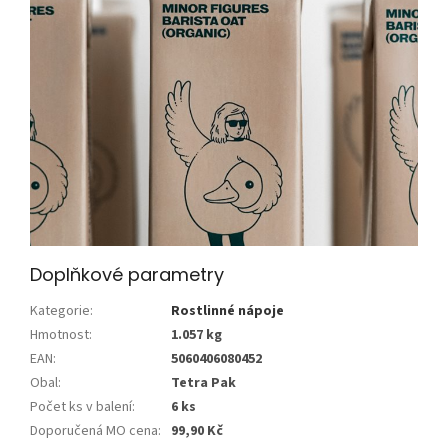
Doplňkové parametry
Kategorie
:
Rostlinné nápoje
Hmotnost
:
1.057 kg
EAN
:
5060406080452
Obal
:
Tetra Pak
Počet ks v balení
:
6 ks
Doporučená MO cena
:
99,90 Kč