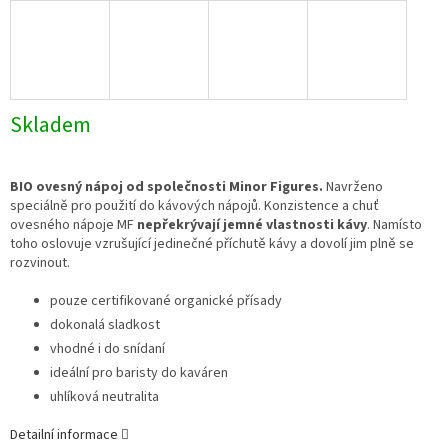
Skladem
BIO ovesný nápoj od společnosti Minor Figures.
N
avrženo
speciálně pro použití do kávových nápojů. Konzistence a chuť
ovesného nápoje MF
nepřekrývají jemné vlastnosti kávy
. Namísto
toho oslovuje vzrušující jedinečné příchutě kávy a dovolí jim plně se
rozvinout.
pouze certifikované organické přísady
dokonalá sladkost
vhodné i do snídaní
ideální pro baristy do kaváren
uhlíková neutralita
Detailní informace