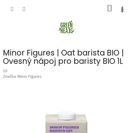
Přejít
NÁKUP
na
obsah
KOŠÍK
Minor Figures | Oat barista BIO |
Ovesný nápoj pro baristy BIO 1L
10
Značka:
Minor Figures