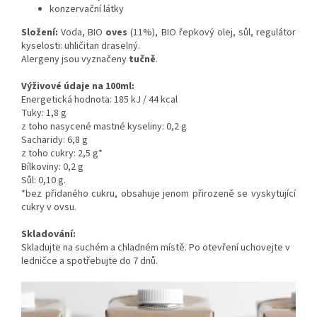
konzervační látky
Složení:
Voda, BIO
oves
(11%), BIO řepkový olej, sůl, regulátor
kyselosti: uhličitan draselný.
Alergeny jsou vyznačeny
tučně
.
Výživové údaje na 100ml:
Energetická hodnota: 185 kJ / 44 kcal
Tuky: 1,8 g
z toho nasycené mastné kyseliny: 0,2 g
Sacharidy: 6,8 g
z toho cukry: 2,5 g*
Bílkoviny: 0,2 g
Sůl: 0,10 g.
*bez přidaného cukru, obsahuje jenom přirozeně se vyskytující
cukry v ovsu.
Skladování:
Skladujte na suchém
a chladném
místě. Po otevření uchovejte v
ledničce a spotřebujte do 7 dnů.