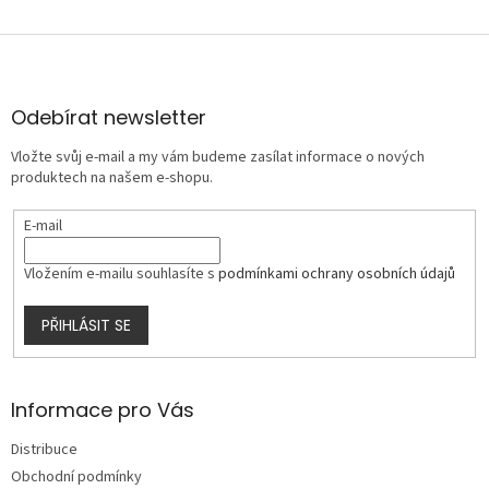
Z
á
p
a
Odebírat newsletter
t
Vložte svůj e-mail a my vám budeme zasílat informace o nových
í
produktech na našem e-shopu.
E-mail
Vložením e-mailu souhlasíte s
podmínkami ochrany osobních údajů
PŘIHLÁSIT SE
Informace pro Vás
Distribuce
Obchodní podmínky