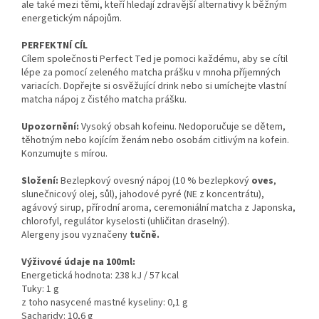
ale také mezi těmi, kteří hledají zdravější alternativy k běžným
energetickým nápojům.
PERFEKTNÍ CÍL
Cílem společnosti Perfect Ted je pomoci každému, aby se cítil
lépe za pomocí zeleného matcha prášku v mnoha příjemných
variacích. Dopřejte si osvěžující drink nebo si umíchejte vlastní
matcha nápoj z čistého matcha prášku.
Upozornění:
Vysoký obsah kofeinu. Nedoporučuje se dětem,
těhotným nebo kojícím ženám nebo osobám citlivým na kofein.
Konzumujte s mírou.
Složení:
Bezlepkový ovesný nápoj (10 % bezlepkový
oves
,
slunečnicový olej, sůl), jahodové pyré (NE z koncentrátu),
agávový sirup, přírodní aroma, ceremoniální matcha z Japonska,
chlorofyl, regulátor kyselosti (uhličitan draselný).
Alergeny jsou vyznačeny
tučně.
Výživové údaje na 100ml:
Energetická hodnota: 238 kJ / 57 kcal
Tuky: 1 g
z toho nasycené mastné kyseliny: 0,1 g
Sacharidy: 10,6 g