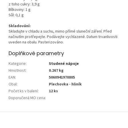
z toho cukry: 3,9 g
Bílkoviny: 1 g
Sůl: 0,1 g
Skladování:
Skladujte v chladu a suchu, mimo přímé sluneční záření. Před
načnutím protřepejte. Podávejte vychlazené. Datum trvanlivosti
uveden na obalu. Pasterizováno.
Doplňkové parametry
Kategorie
:
Studené nápoje
Hmotnost
:
0.267 kg
EAN
:
5060941970805
Obal
:
Plechovka - hliník
Počet ks v balení
:
12 ks
Doporučená MO cena
:
Z
á
p