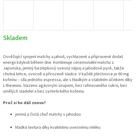
Skladem
Osvěžující spojení matchy a jahod, vychlazené a připravené dodat
energii kdykoli během dne. Kombinuje ceremoniální matchu z
Japonska, jemný bezlepkový ovesný nápoj a jahodové pyré, takže
chutná lehce, ovocně a přirozeně sladce. V každé plechovce je 60 mg
kofeinu – síla jednoho espressa, ale s hladkým a stabilním účinkem díky
L-theaninu. Slazeno agávovým sirupem, bez rafinovaného cukru, bez
umělých sladidel a bez syntetického kofeinu.
Proč si ho dáš znovu?
jemná a čistá chuť matchy s jahodou
hladká textura díky kvalitnímu ovesnému mléku