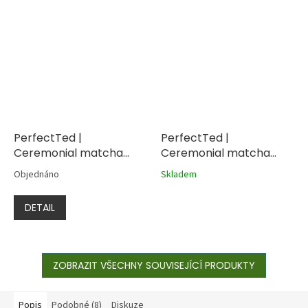
PerfectTed |
PerfectTed |
Ceremonial matcha
Ceremonial matcha
100% 30g
100% 7x1,5g
Objednáno
Skladem
DETAIL
ZOBRAZIT VŠECHNY SOUVISEJÍCÍ PRODUKTY
Popis
Podobné (8)
Diskuze