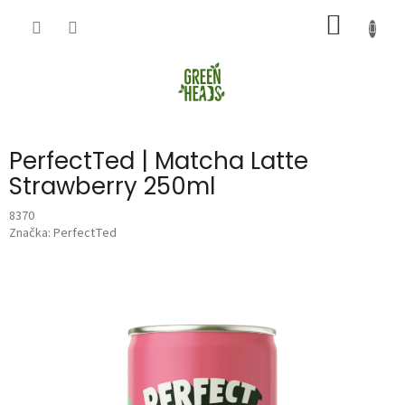
Přejít
NÁKUP
na
obsah
KOŠÍK
PerfectTed | Matcha Latte
Strawberry 250ml
8370
Značka:
PerfectTed