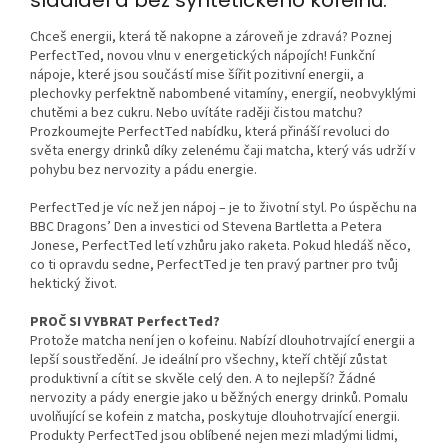
sladidel a bez syntetického kofeinu.
Chceš energii, která tě nakopne a zároveň je zdravá? Poznej
PerfectTed, novou vlnu v energetických nápojích! Funkční
nápoje, které jsou součástí mise šířit pozitivní energii, a
plechovky perfektně nabombené vitamíny, energií, neobvyklými
chutěmi a bez cukru. Nebo uvítáte raději čistou matchu?
Prozkoumejte PerfectTed nabídku, která přináší revoluci do
světa energy drinků díky zelenému čaji matcha, který vás udrží v
pohybu bez nervozity a pádu energie.
PerfectTed je víc než jen nápoj – je to životní styl. Po úspěchu na
BBC Dragons’ Den a investici od Stevena Bartletta a Petera
Jonese, PerfectTed letí vzhůru jako raketa​. Pokud hledáš něco,
co ti opravdu sedne, PerfectTed je ten pravý partner pro tvůj
hektický život.
PROČ SI VYBRAT PerfectTed?
Protože matcha není jen o kofeinu. Nabízí dlouhotrvající energii a
lepší soustředění. Je ideální pro všechny, kteří chtějí zůstat
produktivní a cítit se skvěle celý den. A to nejlepší? Žádné
nervozity a pády energie jako u běžných energy drinků​. Pomalu
uvolňující se kofein z matcha, poskytuje dlouhotrvající energii.
Produkty PerfectTed jsou oblíbené nejen mezi mladými lidmi,