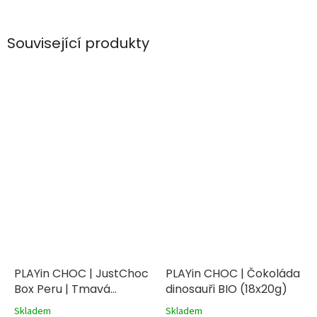
Související produkty
PLAYin CHOC | JustChoc
PLAYin CHOC | Čokoláda
Box Peru | Tmavá
dinosauři BIO (18x20g)
čokoláda BIO (20x30g)
Skladem
Skladem