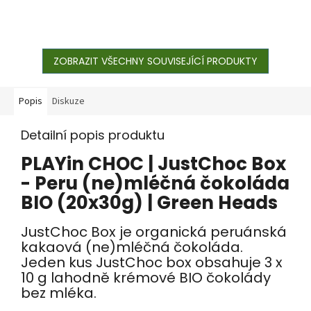
ZOBRAZIT VŠECHNY SOUVISEJÍCÍ PRODUKTY
Popis
Diskuze
Detailní popis produktu
PLAYin CHOC | JustChoc Box
- Peru (ne)mléčná čokoláda
BIO (20x30g) | Green Heads
JustChoc Box je organická peruánská
kakaová (ne)mléčná čokoláda.
Jeden kus JustChoc box obsahuje 3 x
10 g lahodně krémové BIO čokolády
bez mléka.