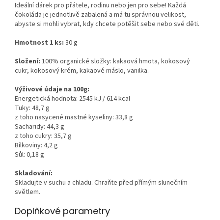
Ideální dárek pro přátele, rodinu nebo jen pro sebe! Každá
čokoláda je jednotlivě zabalená a má tu správnou velikost,
abyste si mohli vybrat, kdy chcete potěšit sebe nebo své děti.
Hmotnost 1 ks:
30 g
Složení:
100% organické složky: kakaová hmota, kokosový
cukr, kokosový krém, kakaové máslo, vanilka.
Výživové údaje na 100g:
Energetická hodnota: 2545 kJ / 614 kcal
Tuky: 48,7 g
z toho nasycené mastné kyseliny: 33,8 g
Sacharidy: 44,3 g
z toho cukry: 35,7 g
Bílkoviny: 4,2 g
Sůl: 0,18 g
Skladování:
Skladujte v suchu a chladu. Chraňte před přímým slunečním
světlem.
Doplňkové parametry