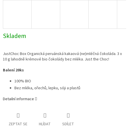
Skladem
JustChoc Box Organická peruánská kakaová (ne)mléčná čokoláda. 3 x
10 g lahodně krémové bio čokolády bez mléka. Just the Choc!
Balení 20ks
100% BIO
Bez mléka, ořechů, lepku, sóji a plastů
Detailní informace
ZEPTAT SE
HLÍDAT
SDÍLET