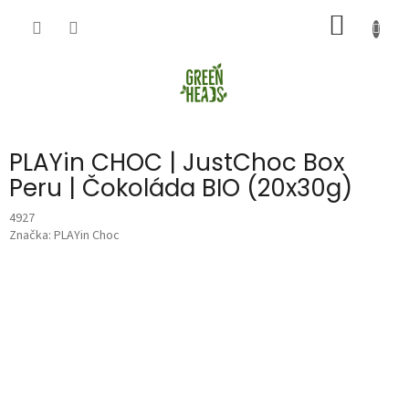
Přejít
NÁKUP
na
obsah
KOŠÍK
PLAYin CHOC | JustChoc Box
Peru | Čokoláda BIO (20x30g)
4927
Značka:
PLAYin Choc