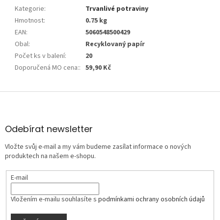
Kategorie
:
Trvanlivé potraviny
Hmotnost
:
0.75 kg
EAN
:
5060548500429
Obal
:
Recyklovaný papír
Počet ks v balení
:
20
Doporučená MO cena:
:
59,90 Kč
Z
á
p
a
Odebírat newsletter
t
Vložte svůj e-mail a my vám budeme zasílat informace o nových
í
produktech na našem e-shopu.
E-mail
Vložením e-mailu souhlasíte s
podmínkami ochrany osobních údajů