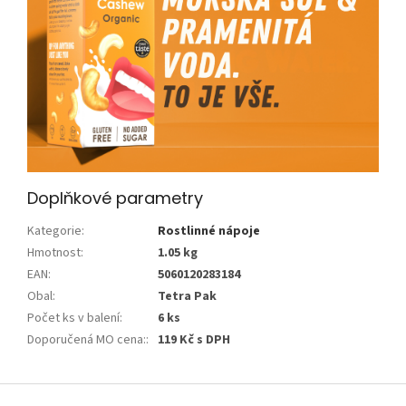
Doplňkové parametry
Kategorie
:
Rostlinné nápoje
Hmotnost
:
1.05 kg
EAN
:
5060120283184
Obal
:
Tetra Pak
Počet ks v balení
:
6 ks
Doporučená MO cena:
:
119 Kč s DPH
Z