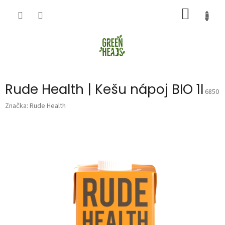
Přejít
NÁKUP
na
obsah
KOŠÍK
Rude Health | Kešu nápoj BIO 1l
6850
Značka:
Rude Health