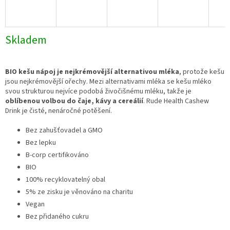
Skladem
BIO kešu nápoj je nejkrémovější alternativou mléka
, protože kešu
jsou nejkrémovější ořechy. Mezi alternativami mléka se kešu mléko
svou strukturou nejvíce podobá živočišnému mléku, takže je
oblíbenou volbou do čaje, kávy a cereálií
. Rude Health Cashew
Drink je čisté, nenáročné potěšení.
Bez zahušťovadel a GMO
Bez lepku
B-corp certifikováno
BIO
100% recyklovatelný obal
5% ze zisku je věnováno na charitu
Vegan
Bez přidaného cukru