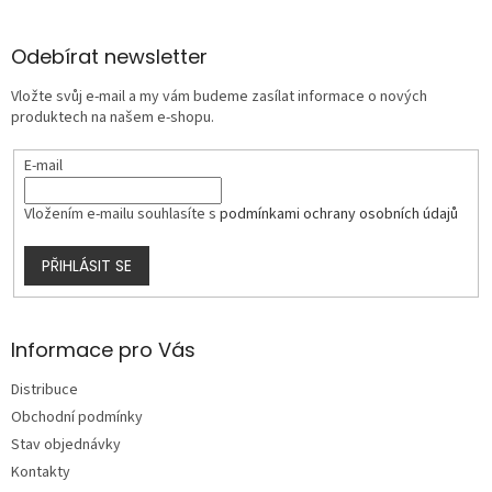
á
p
a
Odebírat newsletter
t
Vložte svůj e-mail a my vám budeme zasílat informace o nových
í
produktech na našem e-shopu.
E-mail
Vložením e-mailu souhlasíte s
podmínkami ochrany osobních údajů
PŘIHLÁSIT SE
Informace pro Vás
Distribuce
Obchodní podmínky
Stav objednávky
Kontakty