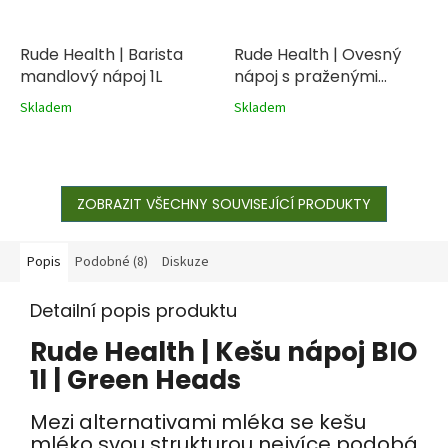
Rude Health | Barista
Rude Health | Ovesný
mandlový nápoj 1L
nápoj s praženými
mandlemi BIO 1l
Skladem
Skladem
ZOBRAZIT VŠECHNY SOUVISEJÍCÍ PRODUKTY
Popis
Podobné (8)
Diskuze
Detailní popis produktu
Rude Health | Kešu nápoj BIO
1l | Green Heads
Mezi alternativami mléka se kešu
mléko svou strukturou nejvíce podobá