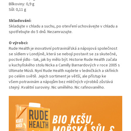
Bílkoviny: 0,9 g
Sůl: 0,11 g
Skladování:
Skladujte v chladu a suchu, po otevření uchovávejte v chladu a
spotřebujte do 5 dnů. Nezamrazujte.
O výrobci:
Rude Health je inovativní potravinářská a nápojová společnost
se sídlem v Londýně, která se nebojí postavit se za skutečné,
poctivé jídlo - tak, jak by mělo být. Historie Rude Health začala
u kuchyňského stolu Nicka a Camilly Barnardových v roce 2005 s
Ultimate Müsli. Nyní Rude Health najdete v ledničkách a skříních
po celém světě. Jejich sortiment je větší, ale přístup ke
všem potravinám a nápojům bez mléčných výrobků zůstává
stejný. Kvalitní suroviny. Nic umělého. Nic rafinovaného.