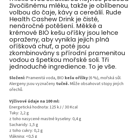
živočišnému mléku, takže je oblíbenou
volbou do čaje, kávy a cereálií. Rude
Health Cashew Drink je čisté,
nenáročné potěšení. Měkké a
krémové BIO kešu oříšky jsou lehce
opraženy, aby vynikla jejich plná
oříšková chuť, a poté jsou
zkombinovány s přírodní pramenitou
vodou a špetkou mořské soli. Tři
jednoduché ingredience. To je vše.
Složení:
Pramenitá voda, BIO
kešu oříšky
(6 %), mořská sůl.
Alergeny jsou vyznačeny
tučně.
Může obsahovat stopy jiných
ořechů.
Výživové údaje na 100 ml:
Energetická hodnota: 125 kJ / 30 Kcal
Tuky: 2,2 g
z toho nasycené mastné kyseliny: 0,4 g
Sacharidy: 1,5 g
z toho cukry: 0,2 g
Vláknina: <0,5 g