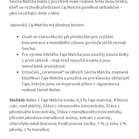
Seicha Matcha bublá
z prostředí malé rodinné firmy dvou bratrů,
kteří se rozhodli představit čaj Matcha poněkud netradičně –
jako osvěžující drink v láhvi
Japonský čaj Matcha má dlouhou historii
:
Císaři ve starověku ho pili především pro zvýšení
koncentrace a mentálního výkonu (protože ještě neznali
Seichu).
Pro výrobu mletého čaje Matcha jsou použity pouze lístky
z první sklizně – mají totiž nejvyšší kvalitu a jsou
mimořádně aromatické.
Označení
„ceremonial“
na láhvích Seicha Matcha znamená
klasifikaci čaje Matcha a používá se pro klasický obřad pití
čaje,
kterým jsme se inspirovali přímo v Japonsku na
rodinné farmě Nishio.
Složení:
Nálev z čaje Matcha (voda, 0,3 % čaje matcha), třtinový
cukr, oxid uhličitý, šťáva z citronového koncentrátu, šťáva z
jahodového koncentrátu, šťáva z meruňkového koncentrátu,
přírodní jahodovo-meruňkové aroma, extrakt z aceroly,
chlorofylin mědi (barvivo). Podíl ovocné složky: 7 % (z toho 2 %
jahoda, 2 % meruňka).