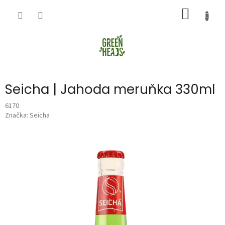
Přejít
NÁKUP
na
obsah
KOŠÍK
Seicha | Jahoda meruňka 330ml
6170
Značka:
Seicha