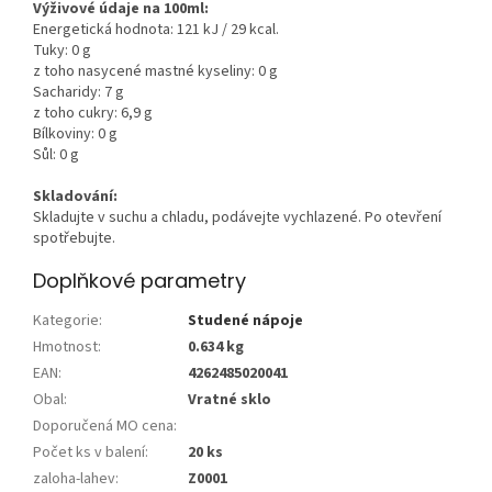
Výživové údaje na 100ml:
Energetická hodnota: 121 kJ / 29 kcal.
Tuky: 0 g
z toho nasycené mastné kyseliny: 0 g
Sacharidy: 7 g
z toho cukry: 6,9 g
Bílkoviny: 0 g
Sůl: 0 g
Skladování:
Skladujte v suchu a chladu, podávejte vychlazené. Po otevření
spotřebujte.
Doplňkové parametry
Kategorie
:
Studené nápoje
Hmotnost
:
0.634 kg
EAN
:
4262485020041
Obal
:
Vratné sklo
Doporučená MO cena
:
Počet ks v balení
:
20 ks
zaloha-lahev
:
Z0001