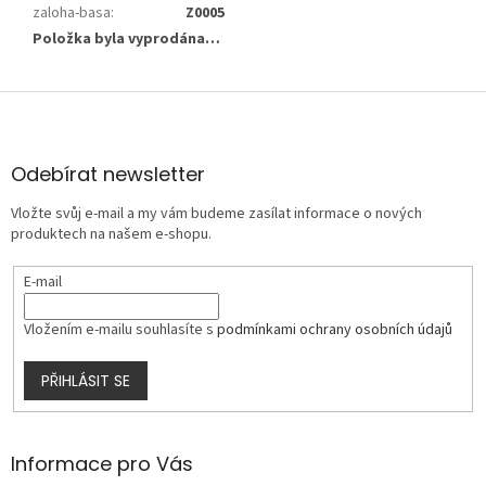
zaloha-basa
:
Z0005
Položka byla vyprodána…
Z
á
p
a
Odebírat newsletter
t
Vložte svůj e-mail a my vám budeme zasílat informace o nových
í
produktech na našem e-shopu.
E-mail
Vložením e-mailu souhlasíte s
podmínkami ochrany osobních údajů
PŘIHLÁSIT SE
Informace pro Vás