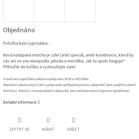
Objednáno
Položka byla vyprodána…
Nová nadupaná matcha je zde! Letní speciál, aneb kombinace, která by
vás ani ve snu nenapadla: jahoda a meruňka. Jak to spolu funguje?
Přihoďte do košíku a vyzkoušejte sami.
V ceně není započítána záloha na přepravku 50 Kč a 3 Kč/láhev.
Navrácení zálohovaných lahví a přepravek zajišťujeme pouze u zákazníků, kam zavážíme vlastní
distribucí. Nikoliv u mimopražských zákazníků, kam zasíláme externí dopravní společností.
Detailní informace
ZEPTAT SE
HLÍDAT
SDÍLET