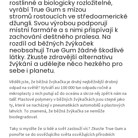
rostlinné a biologicky rozložitelné,
vyrábí True Gum s mízou
stromů rostoucích ve středoamerické
džungli. Svou výrobou podporují
místní farmáře a s nimi přispívají k
zachování deštného pralesa. Na
rozdíl od běžných žvýkaček
neobsahují True Gum žádné škodlivé
látky. Zkuste zdravější alternativu
žvýkání a udělejte něco hezkého pro
sebe i planetu.
Věděli jste, že běžná žvýkačka je druhý nejběžnější drobný
odpad na světě? Vytváří asi 100 000 tun odpadu ročně a
mikroplasty z nich putují až do oceánu a skrze něj zpět k nám na
talíř. Plastové polymery v běžných žvýkačkách jsou stejné jako
ty, které se nacházejí v pneumatikách automobilů a plastových
lahvích. To znamená, že běžná žvýkačka se nemůže
biodegradovat.
Taky si myslíte že si lidé a svět zaslouží víc? Zkuste True Gum a
ponořte se do osvěžujícího světa osvěžujících přírodních