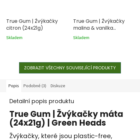
True Gum | Žvýkačky
True Gum | Žvýkačky
citron (24x21g)
malina & vanilka
(24x21g)
Skladem
Skladem
ZOBRAZIT VŠECHNY SOUVISEJÍCÍ PRODUKTY
Popis
Podobné (3)
Diskuze
Detailní popis produktu
True Gum | Žvýkačky máta
(24x21g) | Green Heads
Žvýkačky, které jsou plastic-free,