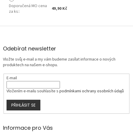
Doporučená MO cena
49,90 Kč
za ks:
:
Z
á
p
a
Odebírat newsletter
t
Vložte svůj e-mail a my vám budeme zasílat informace o nových
í
produktech na našem e-shopu.
E-mail
Vložením e-mailu souhlasíte s
podmínkami ochrany osobních údajů
PŘIHLÁSIT SE
Informace pro Vás