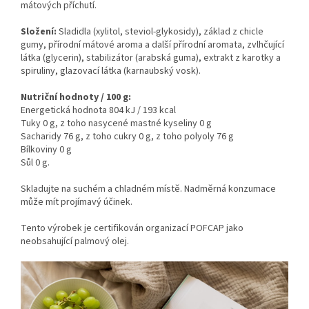
mátových příchutí.
Složení:
Sladidla (xylitol, steviol-glykosidy), základ z chicle
gumy, přírodní mátové aroma a další přírodní aromata, zvlhčující
látka (glycerin), stabilizátor (arabská guma), extrakt z karotky a
spiruliny, glazovací látka (karnaubský vosk).
Nutriční hodnoty / 100 g:
Energetická hodnota 804 kJ / 193 kcal
Tuky 0 g, z toho nasycené mastné kyseliny 0 g
Sacharidy 76 g, z toho cukry 0 g, z toho polyoly 76 g
Bílkoviny 0 g
Sůl 0 g.
Skladujte na suchém a chladném místě. Nadměrná konzumace
může mít projímavý účinek.
Tento výrobek je certifikován organizací POFCAP jako
neobsahující palmový olej.