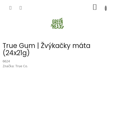
Přejít
NÁKUP
na
obsah
KOŠÍK
True Gum | Žvýkačky máta
(24x21g)
6624
Značka:
True Co.