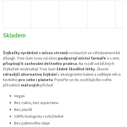
Skladem
Žvýkačky vyráběné s mízou stromů
rostoucích ve středoamerické
džungli. True Gum svou výrobou
podporují místní farmáře
a s nimi
přispívají k zachování deštného pralesa
. Na rozdíl od běžných
žvýkaček neobsahují True Gum
žádné škodlivé látky
. Zkuste
zdravější alternativu žvýkání
v ekologickém balení a udělejte něco
hezkého
pro sebe i planetu
. Ponořte se do osvěžujícího světa
přírodních
mátových
příchutí.
Vegan
Bez cukru, bez aspartamu
Bez plastů
100% biologicky rozložitelné
Bez palmového oleje