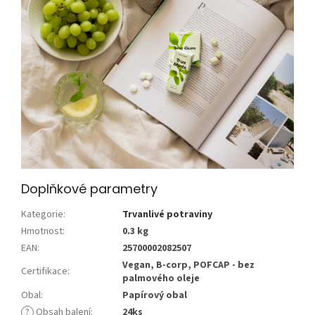
Doplňkové parametry
Kategorie
:
Trvanlivé potraviny
Hmotnost
:
0.3 kg
EAN
:
25700002082507
Vegan, B-corp, POFCAP - bez
Certifikace
:
palmového oleje
Obal
:
Papírový obal
?
Obsah balení
:
24ks