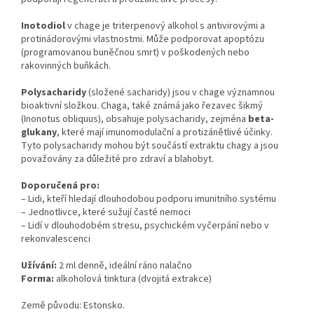
Inotodiol
v chage je triterpenový alkohol s antivirovými a
protinádorovými vlastnostmi. Může podporovat apoptózu
(programovanou buněčnou smrt) v poškodených nebo
rakovinných buňkách.
Polysacharidy
(složené sacharidy) jsou v chage významnou
bioaktivní složkou. Chaga, také známá jako řezavec šikmý
(Inonotus obliquus), obsahuje polysacharidy, zejména
beta-
glukany
, které mají imunomodulační a protizánětlivé účinky.
Tyto polysacharidy mohou být součástí extraktu chagy a jsou
považovány za důležité pro zdraví a blahobyt.
Doporučená pro:
– Lidi, kteří hledají dlouhodobou podporu imunitního systému
– Jednotlivce, které sužují časté nemoci
– Lidí v dlouhodobém stresu, psychickém vyčerpání nebo v
rekonvalescenci
Užívání:
2 ml denně, ideální ráno nalačno
Forma:
alkoholová tinktura (dvojitá extrakce)
Země původu: Estonsko.