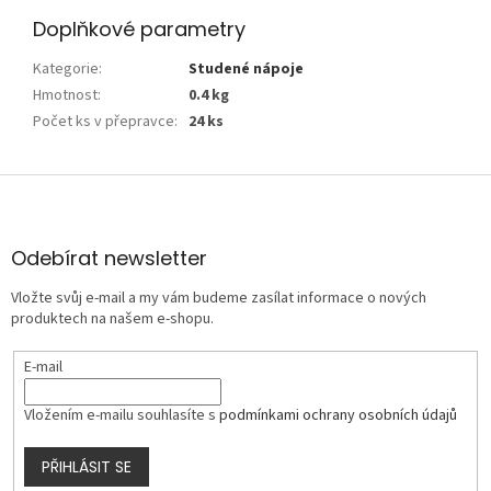
Doplňkové parametry
Kategorie
:
Studené nápoje
Hmotnost
:
0.4 kg
Počet ks v přepravce
:
24 ks
Z
á
p
a
Odebírat newsletter
t
Vložte svůj e-mail a my vám budeme zasílat informace o nových
í
produktech na našem e-shopu.
E-mail
Vložením e-mailu souhlasíte s
podmínkami ochrany osobních údajů
PŘIHLÁSIT SE