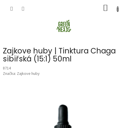
Přejít
NÁKUP
na
obsah
KOŠÍK
Zajkove huby | Tinktura Chaga
sibiřská (15:1) 50ml
8714
Značka:
Zajkove huby