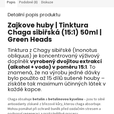
Popis
Podobné (8)
Diskuze
Detailní popis produktu
Zajkove huby | Tinktura
Chaga sibiřská (15:1) 50ml |
Green Heads
Tinktura z Chagy sibiřské (Inonotus
obliquus) je koncentrovaný výživový
doplněk
vyrobený dvojitou extrakcí
(alkohol + voda) v poměru 15:1
. To
znamená, že na výrobu jedné dávky
bylo použito až 15 dílů sušené houby –
získáte tak maximum účinných látek v
každé kapce.
Chaga obsahuje
betulin
a
betulinovou kyselinu
– jsou to silné
antioxidanty získané z březové kůry, kterou chaga absorbuje.
Mohou pomáhat při ochraně buněk před oxidačním stresem a
podporují regeneraci a protizánětlivé procesy.