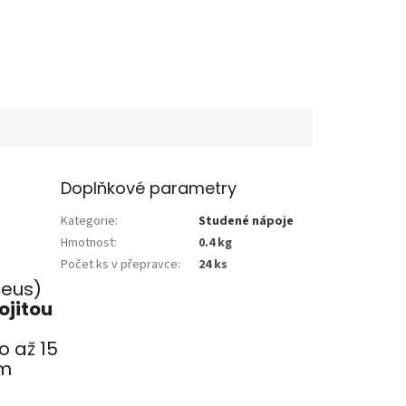
Doplňkové parametry
Kategorie
:
Studené nápoje
Hmotnost
:
0.4 kg
Počet ks v přepravce
:
24 ks
ceus)
ojitou
o až 15
um