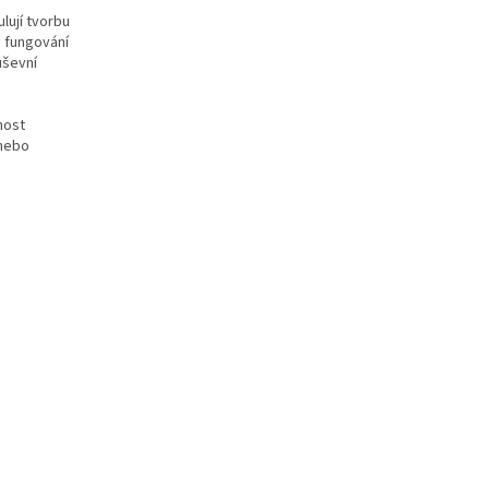
lují tvorbu
é fungování
uševní
nost
 nebo