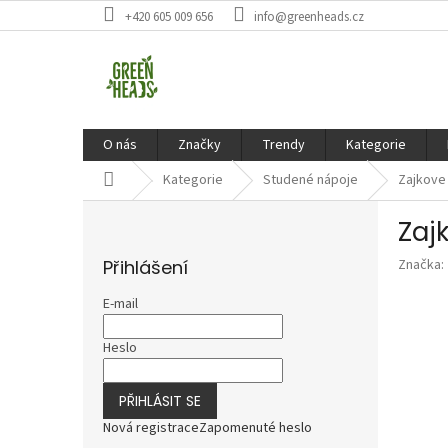
Přejít
+420 605 009 656
info@greenheads.cz
na
obsah
O nás
Značky
Trendy
Kategorie
Domů
Kategorie
Studené nápoje
Zajkove 
P
Zaj
o
s
Přihlášení
Značka:
t
r
E-mail
a
n
Heslo
n
í
PŘIHLÁSIT SE
p
a
Nová registrace
Zapomenuté heslo