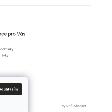
ace pro Vás
podmínky
dnávky
Souhlasím
Vytvořil Shoptet