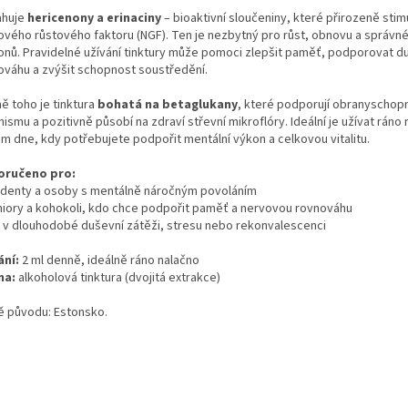
huje
hericenony a erinaciny
– bioaktivní sloučeniny, které přirozeně stimu
ového růstového faktoru (NGF). Ten je nezbytný pro růst, obnovu a správn
onů. Pravidelné užívání tinktury může pomoci zlepšit paměť, podporovat d
ováhu a zvýšit schopnost soustředění.
ě toho je tinktura
bohatá na betaglukany
, které podporují obranyschop
ismu a pozitivně působí na zdraví střevní mikroflóry. Ideální je užívat ráno
m dne, kdy potřebujete podpořit mentální výkon a celkovou vitalitu.
oručeno pro:
udenty a osoby s mentálně náročným povoláním
niory a kohokoli, kdo chce podpořit paměť a nervovou rovnováhu
di v dlouhodobé duševní zátěži, stresu nebo rekonvalescenci
ání:
2 ml denně, ideálně ráno nalačno
ma:
alkoholová tinktura (dvojitá extrakce)
 původu: Estonsko.