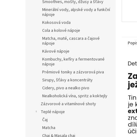
Smoothies, mošty, džusy a šťávy
Minerální vody, alpské vody a funkční
nápoje
Kokosová voda
Cola a kolové nápoje
Matcha, maté, cascara a čajové
Popi
nápoje
Kávové nápoje
Kombuchy, kefíry a fermentované
Det
nápoje
Prémiové toniky a zázvorová piva
Za
Sirupy, šťávy a koncentráty
je
Cidery, pivo a nealko pivo
Nealkoholická vína, spritz a koktejly
Ti
je
Zázvorové a vitamínové shoty
ex
Teplé nápoje
zn
Čaj
dí
Matcha
úč
Chai & Masala chai