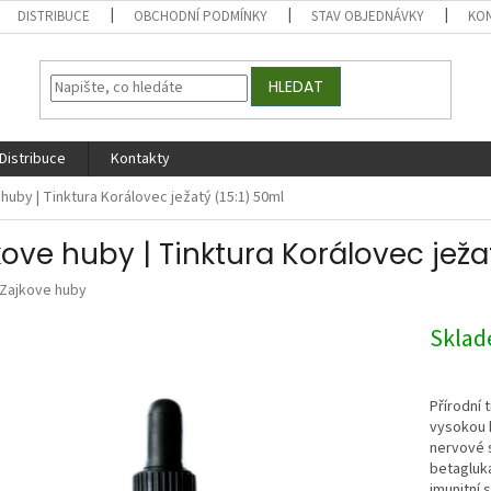
DISTRIBUCE
OBCHODNÍ PODMÍNKY
STAV OBJEDNÁVKY
KO
HLEDAT
Distribuce
Kontakty
huby | Tinktura Korálovec ježatý (15:1) 50ml
kove huby | Tinktura Korálovec ježat
Zajkove huby
Skla
Přírodní 
vysokou 
nervové s
betagluka
imunitní 