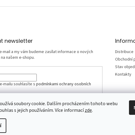
t newsletter
Inform
 e-mail a my vám budeme zasílat informace o nových
Distribuce
 na našem e-shopu.
Obchodní 
Stav obje
Kontakty
e-mailu souhlasíte s
podmínkami ochrany osobních
oužívá soubory cookie. Dalším procházením tohoto webu
SIT SE
ouhlas s jejich používáním. Více informací
zde
.
í