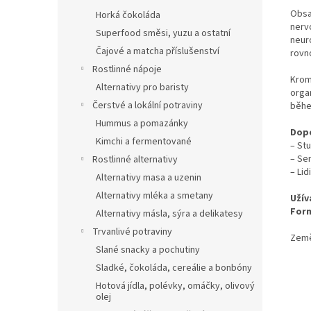
Obsa
Horká čokoláda
nerv
Superfood směsi, yuzu a ostatní
neur
Čajové a matcha příslušenství
rovn
Rostlinné nápoje
Krom
Alternativy pro baristy
organ
Čerstvé a lokální potraviny
běhe
Hummus a pomazánky
Dop
Kimchi a fermentované
– St
– Se
Rostlinné alternativy
– Li
Alternativy masa a uzenin
Alternativy mléka a smetany
Užív
For
Alternativy másla, sýra a delikatesy
Trvanlivé potraviny
Země
Slané snacky a pochutiny
Sladké, čokoláda, cereálie a bonbóny
Hotová jídla, polévky, omáčky, olivový
olej