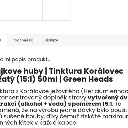
s
Podobné (8)
Diskuze
ailní popis produktu
jkove huby | Tinktura Korálovec
žatý (15:1) 50ml | Green Heads
nktura z Korálovce ježovitého (Hericium erina
 koncentrovaný doplněk stravy
vytvořený dv
trakcí (alkohol + voda) s poměrem 15:1
. To
amená, že na výrobu jedné dávky bylo použit
lů sušené houby, díky čemuž získáte maxim
inných látek v každé kapce.