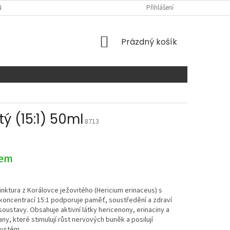
NTAKTY
Přihlášení
NÁKUPNÍ
Prázdný košík
KOŠÍK
ý (15:1) 50ml
8713
dem
tinktura z Korálovce ježovitého (Hericium erinaceus) s
koncentrací 15:1 podporuje paměť, soustředění a zdraví
oustavy. Obsahuje aktivní látky hericenony, erinaciny a
ny, které stimulují růst nervových buněk a posilují
systém.