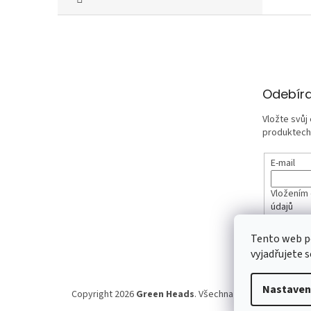
Z
á
p
a
t
Odebíra
í
Vložte svůj
produktech
E-mail
Vložením 
údajů
Tento web p
PŘIHLÁ
vyjadřujete s
Nastaven
Copyright 2026
Green Heads
. Všechna práva vyhrazena.