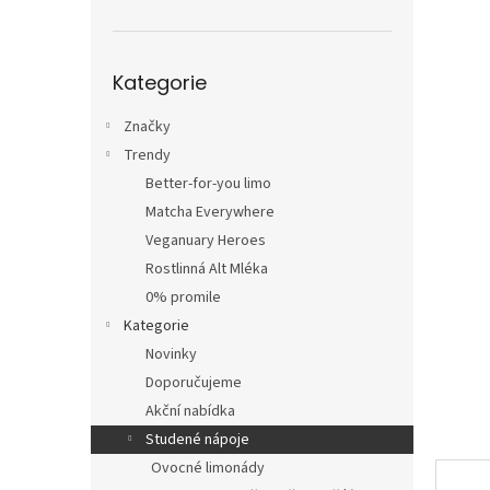
n
e
l
Přeskočit
Kategorie
kategorie
Značky
Trendy
Better-for-you limo
Matcha Everywhere
Veganuary Heroes
Rostlinná Alt Mléka
0% promile
Kategorie
Novinky
Doporučujeme
Akční nabídka
Studené nápoje
Ovocné limonády