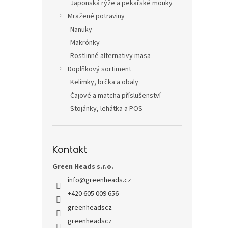
Japonská rýže a pekařské mouky
Mražené potraviny
Nanuky
Makrónky
Rostlinné alternativy masa
Doplňkový sortiment
Kelímky, brčka a obaly
Čajové a matcha příslušenství
Stojánky, lehátka a POS
Kontakt
Green Heads s.r.o.
info
@
greenheads.cz
+420 605 009 656
greenheadscz
greenheadscz