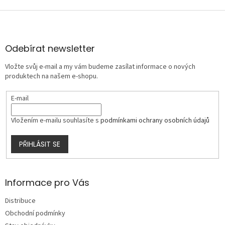
Z
á
p
a
Odebírat newsletter
t
Vložte svůj e-mail a my vám budeme zasílat informace o nových
í
produktech na našem e-shopu.
E-mail
Vložením e-mailu souhlasíte s
podmínkami ochrany osobních údajů
PŘIHLÁSIT SE
Informace pro Vás
Distribuce
Obchodní podmínky