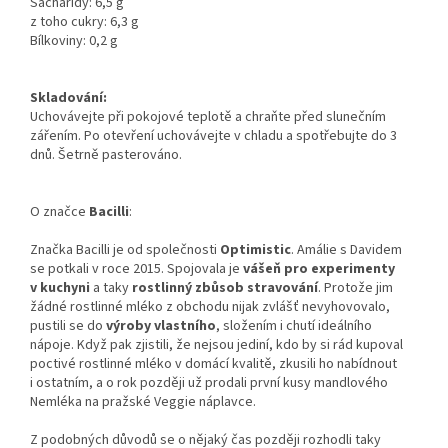
Sacharidy: 6,5 g
z toho cukry: 6,3 g
Bílkoviny: 0,2 g
Skladování:
Uchovávejte při pokojové teplotě a chraňte před slunečním
zářením. Po otevření uchovávejte v chladu a spotřebujte do 3
dnů. Šetrně pasterováno.
O značce
Bacilli
:
Značka Bacilli je od společnosti
Optimistic
. Amálie s Davidem
se potkali v roce 2015. Spojovala je
vášeň pro experimenty
v kuchyni
a taky
rostlinný zbůsob stravování
. Protože jim
žádné rostlinné mléko z obchodu nijak zvlášť nevyhovovalo,
pustili se do
výroby vlastního
, složením i chutí ideálního
nápoje. Když pak zjistili, že nejsou jediní, kdo by si rád kupoval
poctivé rostlinné mléko v domácí kvalitě, zkusili ho nabídnout
i ostatním, a o rok později už prodali první kusy mandlového
Nemléka na pražské Veggie náplavce.
Z podobných důvodů se o nějaký čas později rozhodli taky