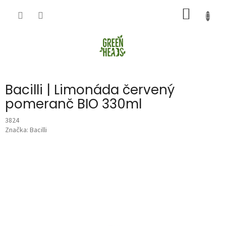
Přejít
NÁKUP
na
obsah
KOŠÍK
Bacilli | Limonáda červený
pomeranč BIO 330ml
3824
Značka:
Bacilli