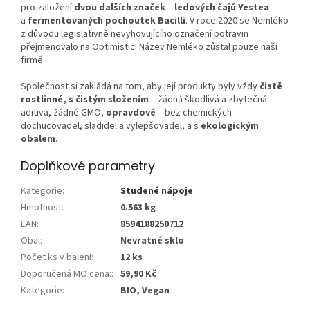
pro založení
dvou dalších značek
–
ledových čajů Yestea
a
fermentovaných pochoutek Bacilli
. V roce 2020 se Nemléko
z důvodu legislativně nevyhovujícího označení potravin
přejmenovalo na Optimistic. Název Nemléko zůstal pouze naší
firmě.
Společnost si zakládá na tom, aby její produkty byly vždy
čistě
rostlinné, s čistým složením
– žádná škodlivá a zbytečná
aditiva, žádné GMO,
opravdové
– bez chemických
dochucovadel, sladidel a vylepšovadel, a s
ekologickým
obalem
.
Doplňkové parametry
Kategorie
:
Studené nápoje
Hmotnost
:
0.563 kg
EAN
:
8594188250712
Obal
:
Nevratné sklo
Počet ks v balení
:
12 ks
Doporučená MO cena:
:
59,90 Kč
Kategorie
:
BIO, Vegan