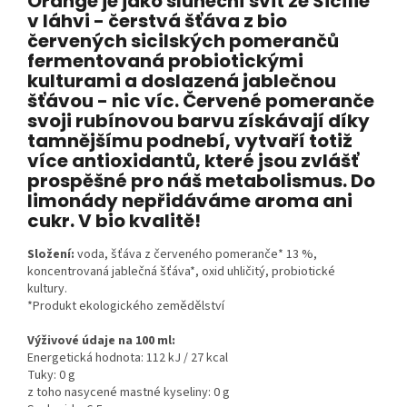
Orange je jako sluneční svit ze Sicílie
v láhvi - čerstvá šťáva z bio
červených sicilských pomerančů
fermentovaná probiotickými
kulturami a doslazená jablečnou
šťávou - nic víc. Červené pomeranče
svoji rubínovou barvu získávají díky
tamnějšímu podnebí, vytvaří totiž
více antioxidantů, které jsou zvlášť
prospěšné pro náš metabolismus. Do
limonády nepřidáváme aroma ani
cukr. V bio kvalitě!
Složení:
voda, šťáva z červeného pomeranče* 13 %,
koncentrovaná jablečná šťáva*, oxid uhličitý, probiotické
kultury.
*Produkt ekologického zemědělství
Výživové údaje na 100 ml:
Energetická hodnota: 112 kJ / 27 kcal
Tuky: 0 g
z toho nasycené mastné kyseliny: 0 g