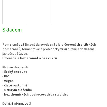
Skladem
Pomerančová limonáda vyrobená z bio červených sicilských
pomerančů
, fermentovaná probiotickými kulturami a doslazená
jablečnou šťávou.
Limonáda je
bez aromat
a
bez cukru
.
Klíčové vlastnosti:
-
český produkt
-
BIO
-
Vegan
-
čistě rostlinné
-
s čistým složením
-
bez chemických dochucovadel a sladidel
Detailní informace