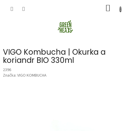
Přejít
NÁKUP
na
obsah
KOŠÍK
VIGO Kombucha | Okurka a
koriandr BIO 330ml
2396
Značka:
VIGO KOMBUCHA