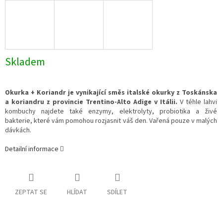
Skladem
Okurka + Koriandr je vynikající směs italské okurky z Toskánska
a koriandru z provincie Trentino-Alto Adige v Itálii.
V téhle lahvi
kombuchy najdete také enzymy, elektrolyty, probiotika a živé
bakterie, které vám pomohou rozjasnit váš den. Vařená pouze v malých
dávkách.
Detailní informace
ZEPTAT SE
HLÍDAT
SDÍLET