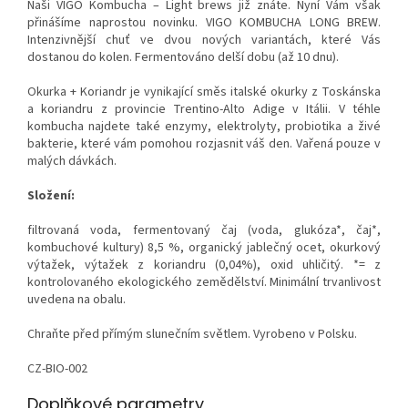
Naši VIGO Kombucha – Light brews již znáte. Nyní Vám však
přinášíme naprostou novinku. VIGO KOMBUCHA LONG BREW.
Intenzivnější chuť ve dvou nových variantách, které Vás
dostanou do kolen. Fermentováno delší dobu (až 10 dnu).
Okurka + Koriandr je vynikající směs italské okurky z Toskánska
a koriandru z provincie Trentino-Alto Adige v Itálii. V téhle
kombucha najdete také enzymy, elektrolyty, probiotika a živé
bakterie, které vám pomohou rozjasnit váš den. Vařená pouze v
malých dávkách.
Složení:
filtrovaná voda, fermentovaný čaj (voda, glukóza*, čaj*,
kombuchové kultury) 8,5 %, organický jablečný ocet, okurkový
výtažek, výtažek z koriandru (0,04%), oxid uhličitý. *= z
kontrolovaného ekologického zemědělství. Minimální trvanlivost
uvedena na obalu.
Chraňte před přímým slunečním světlem. Vyrobeno v Polsku.
CZ-BIO-002
Doplňkové parametry