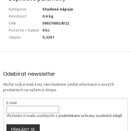
Kategorie
:
Studené nápoje
Hmotnost
:
0.6 kg
EAN
:
5902768514322
Počet ks v balení
:
8 ks
Objem
:
0,330 l
Z
á
p
a
Odebírat newsletter
t
Vložte svůj e-mail a my vám budeme zasílat informace o nových
í
produktech na našem e-shopu.
E-mail
Vložením e-mailu souhlasíte s
podmínkami ochrany osobních údajů
PŘIHLÁSIT SE