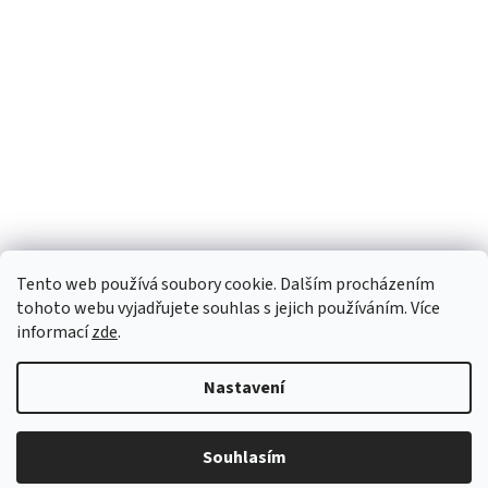
Tento web používá soubory cookie. Dalším procházením
tohoto webu vyjadřujete souhlas s jejich používáním. Více
informací
zde
.
Nastavení
Vytvořil Shoptet
Souhlasím
Copyright 2026
Green Heads
. Všechna práva vyhrazena.