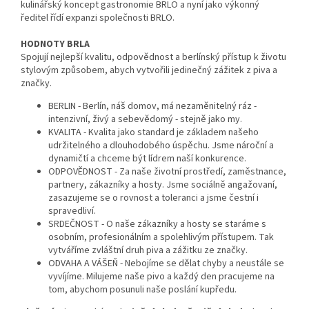
kulinářský koncept gastronomie BRLO a nyní jako výkonný
ředitel řídí expanzi společnosti BRLO.
HODNOTY BRLA
Spojují nejlepší kvalitu, odpovědnost a berlínský přístup k životu
stylovým způsobem, abych vytvořili jedinečný zážitek z piva a
značky.
BERLIN - Berlín, náš domov, má nezaměnitelný ráz -
intenzivní, živý a sebevědomý - stejně jako my.
KVALITA - Kvalita jako standard je základem našeho
udržitelného a dlouhodobého úspěchu. Jsme nároční a
dynamičtí a chceme být lídrem naší konkurence.
ODPOVĚDNOST - Za naše životní prostředí, zaměstnance,
partnery, zákazníky a hosty. Jsme sociálně angažovaní,
zasazujeme se o rovnost a toleranci a jsme čestní i
spravedliví.
SRDEČNOST - O naše zákazníky a hosty se staráme s
osobním, profesionálním a spolehlivým přístupem. Tak
vytváříme zvláštní druh piva a zážitku ze značky.
ODVAHA A VÁŠEŇ - Nebojíme se dělat chyby a neustále se
vyvíjíme. Milujeme naše pivo a každý den pracujeme na
tom, abychom posunuli naše poslání kupředu.