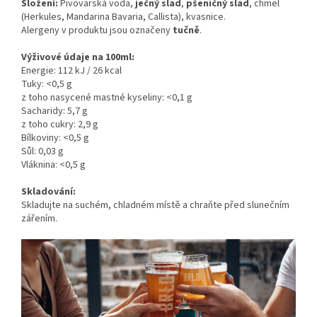
Složení:
Pivovarská voda,
ječný slad
,
pšeničný slad
, chmel
(Herkules, Mandarina Bavaria, Callista), kvasnice.
Alergeny v produktu jsou označeny
tučně
.
Výživové údaje na 100ml:
Energie: 112 kJ / 26 kcal
Tuky: <0,5 g
z toho nasycené mastné kyseliny: <0,1 g
Sacharidy: 5,7 g
z toho cukry: 2,9 g
Bílkoviny: <0,5 g
Sůl: 0,03 g
Vláknina: <0,5 g
Skladování:
Skladujte na suchém, chladném místě a chraňte před slunečním
zářením.