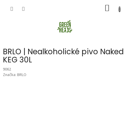
Přejít
NÁKUP
na
obsah
KOŠÍK
BRLO | Nealkoholické pivo Naked
KEG 30L
9062
Značka:
BRLO