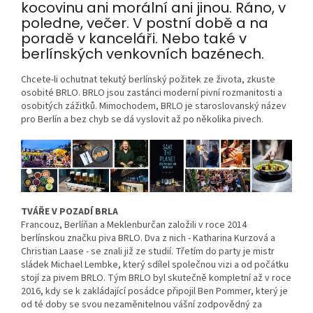
kocovinu ani morální ani jinou. Ráno, v
poledne, večer. V postní době a na
poradě v kanceláři. Nebo také v
berlínských venkovních bazénech.
Chcete-li ochutnat tekutý berlínský požitek ze života, zkuste
osobité BRLO. BRLO jsou zastánci moderní pivní rozmanitosti a
osobitých zážitků. Mimochodem, BRLO je staroslovanský název
pro Berlín a bez chyb se dá vyslovit až po několika pivech.
TVÁŘE V POZADÍ BRLA
Francouz, Berlíňan a Meklenburčan založili v roce 2014
berlínskou značku piva BRLO. Dva z nich - Katharina Kurzová a
Christian Laase - se znali již ze studií. Třetím do party je mistr
sládek Michael Lembke, který sdílel společnou vizi a od počátku
stojí za pivem BRLO. Tým BRLO byl skutečně kompletní až v roce
2016, kdy se k zakládající posádce připojil Ben Pommer, který je
od té doby se svou nezaměnitelnou vášní zodpovědný za