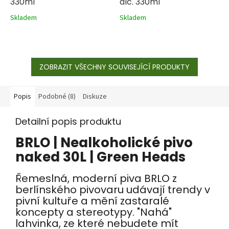
330ml
alc. 330ml
Skladem
Skladem
ZOBRAZIT VŠECHNY SOUVISEJÍCÍ PRODUKTY
Popis
Podobné (8)
Diskuze
Detailní popis produktu
BRLO | Nealkoholické pivo
naked 30L | Green Heads
Řemeslná, moderní piva BRLO z
berlínského pivovaru udávají trendy v
pivní kultuře a mění zastaralé
koncepty a stereotypy. "Nahá"
lahvinka, ze které nebudete mít