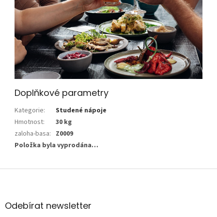
Doplňkové parametry
Kategorie
:
Studené nápoje
Hmotnost
:
30 kg
zaloha-basa
:
Z0009
Položka byla vyprodána…
Z
á
p
a
Odebírat newsletter
t