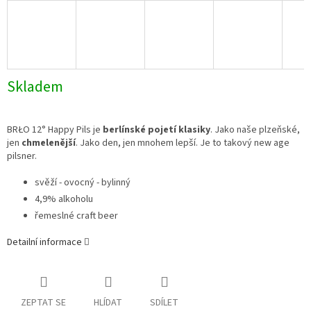
Skladem
BRŁO 12° Happy Pils je
berlínské pojetí klasiky
. Jako naše plzeňské,
jen
chmelenější
. Jako den, jen mnohem lepší. Je to takový new age
pilsner.
svěží - ovocný - bylinný
4,9% alkoholu
řemeslné craft beer
Detailní informace
ZEPTAT SE
HLÍDAT
SDÍLET