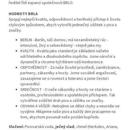
ředitel řídí expanzi společnosti BRLO.
HODNOTY BRLA
Spojují nejlepší kvalitu, odpovědnost a berlínský přístup k životu
stylovým způsobem, abych vytvořili jedinečný zážitek z piva a
značky.
BERLIN - Berlín, náš domov, má nezaměnitelný ráz -
intenzivní, živý a sebevědomý - stejně jako my.
KVALITA - Kvalita jako standard je základem našeho
udržitelného a dlouhodobého úspěchu. Jsme nároční a
dynamičtí a chceme být lídrem naší konkurence.
ODPOVĚDNOST - Za naše životní prostředí, zaměstnance,
partnery, zákazníky a hosty. Jsme sociálně angažovaní,
zasazujeme se o rovnost a toleranci a jsme čestní i
spravedliví.
SRDEČNOST - O naše zákazníky a hosty se staráme s
osobním, profesionálním a spolehlivým přístupem. Tak
vytváříme zvláštní druh piva a zážitku ze značky.
ODVAHA A VÁŠEŇ - Nebojíme se dělat chyby a neustále se
vyvíjíme. Milujeme naše pivo a každý den pracujeme na
tom, abychom posunuli naše poslání kupředu.
Složení:
Pivovarská voda,
ječný slad
, chmel (Herkules, Ariana,