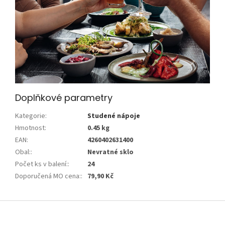
Doplňkové parametry
Kategorie
:
Studené nápoje
Hmotnost
:
0.45 kg
EAN
:
4260402631400
Obal:
:
Nevratné sklo
Počet ks v balení:
:
24
Doporučená MO cena:
:
79,90 Kč
Z
á