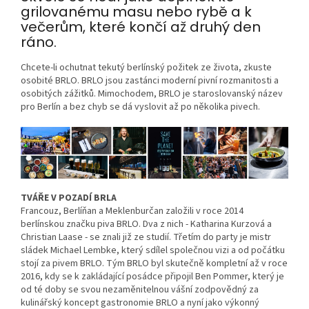
grilovanému masu nebo rybě a k
večerům, které končí až druhý den
ráno.
Chcete-li ochutnat tekutý berlínský požitek ze života, zkuste
osobité BRLO. BRLO jsou zastánci moderní pivní rozmanitosti a
osobitých zážitků. Mimochodem, BRLO je staroslovanský název
pro Berlín a bez chyb se dá vyslovit až po několika pivech.
TVÁŘE V POZADÍ BRLA
Francouz, Berlíňan a Meklenburčan založili v roce 2014
berlínskou značku piva BRLO. Dva z nich - Katharina Kurzová a
Christian Laase - se znali již ze studií. Třetím do party je mistr
sládek Michael Lembke, který sdílel společnou vizi a od počátku
stojí za pivem BRLO. Tým BRLO byl skutečně kompletní až v roce
2016, kdy se k zakládající posádce připojil Ben Pommer, který je
od té doby se svou nezaměnitelnou vášní zodpovědný za
kulinářský koncept gastronomie BRLO a nyní jako výkonný