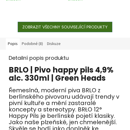
ZOBRAZIT VŠECHNY SOUVISEJÍCÍ PRODUKTY
Popis
Podobné (8)
Diskuze
Detailní popis produktu
BRLO | Pivo happy pils 4,9%
alc. 330ml | Green Heads
Řemeslná, moderní piva BRLO z
berlínského pivovaru udávají trendy v
pivní kultuře a mění zastaralé
koncepty a stereotypy. BRŁO 12°
Happy Pils je berlínské pojetí klasiky.
Jako naše plzeňské, jen chmelenější.
Skvěle se hodí jako doplněk ke