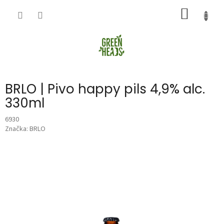
Přejít
NÁKUP
na
obsah
KOŠÍK
BRLO | Pivo happy pils 4,9% alc.
330ml
6930
Značka:
BRLO