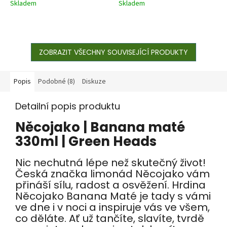
Skladem
Skladem
ZOBRAZIT VŠECHNY SOUVISEJÍCÍ PRODUKTY
Popis
Podobné (8)
Diskuze
Detailní popis produktu
Něcojako | Banana maté
330ml | Green Heads
Nic nechutná lépe než skutečný život!
Česká značka limonád Něcojako vám
přináší sílu, radost a osvěžení. Hrdina
Něcojako Banana Maté je tady s vámi
ve dne i v noci a inspiruje vás ve všem,
co děláte. Ať už tančíte, slavíte, tvrdě