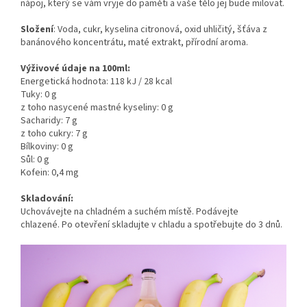
nápoj, který se vám vryje do paměti a vaše tělo jej bude milovat.
Složení
: Voda, cukr, kyselina citronová, oxid uhličitý, šťáva z
banánového koncentrátu, maté extrakt, přírodní aroma.
Výživové údaje na 100ml:
Energetická hodnota: 118 kJ / 28 kcal
Tuky: 0 g
z toho nasycené mastné kyseliny: 0 g
Sacharidy: 7 g
z toho cukry: 7 g
Bílkoviny: 0 g
Sůl: 0 g
Kofein: 0,4 mg
Skladování:
Uchovávejte na chladném a suchém místě. Podávejte
chlazené. Po otevření skladujte v chladu a spotřebujte do 3 dnů.