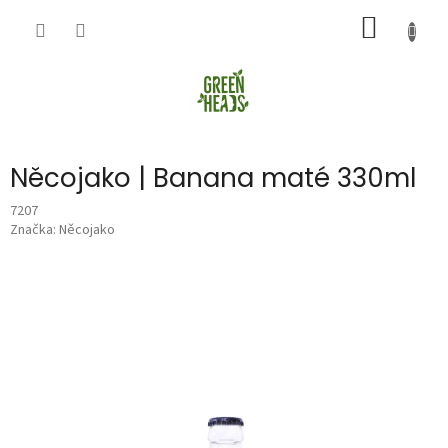
Přejít
NÁKUP
na
obsah
KOŠÍK
Něcojako | Banana maté 330ml
7207
Značka:
Něcojako