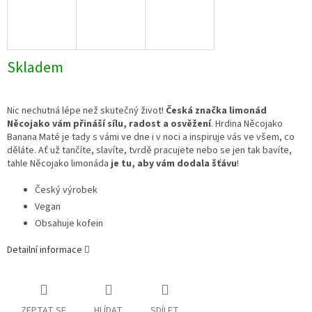
Skladem
Nic nechutná lépe než skutečný život!
Česká značka limonád
Něcojako vám přináší sílu, radost a osvěžení
. Hrdina Něcojako
Banana Maté je tady s vámi ve dne i v noci a inspiruje vás ve všem, co
děláte. Ať už tančíte, slavíte, tvrdě pracujete nebo se jen tak bavíte,
tahle Něcojako limonáda
je tu, aby vám dodala šťávu
!
Český výrobek
Vegan
Obsahuje kofein
Detailní informace
ZEPTAT SE
HLÍDAT
SDÍLET