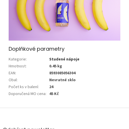
Doplňkové parametry
Kategorie
:
Studené nápoje
Hmotnost
:
0.45 kg
EAN
:
8593085056304
Obal
:
Nevratné sklo
Počet ks v balení
:
24
Doporučená MO cena
:
45 Kč
Z
á
p