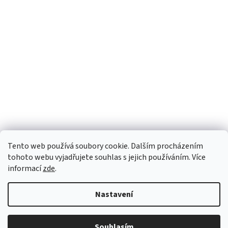
Tento web používá soubory cookie. Dalším procházením
tohoto webu vyjadřujete souhlas s jejich používáním. Více
informací
zde
.
Nastavení
Vytvořil Shoptet
Souhlasím
Copyright 2026
Green Heads
. Všechna práva vyhrazena.