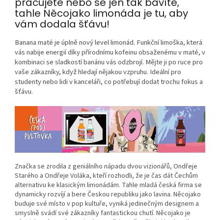
pracujete nebo se jen tak bavíte,
tahle Něcojako limonáda je tu, aby
vám dodala šťávu!
Banana maté je úplně nový level limonád. Funkční limoška, která
vás nabije energií díky přírodnímu kofeinu obsaženému v maté, v
kombinaci se sladkostí banánu vás odzbrojí. Mějte ji po ruce pro
vaše zákazníky, když hledají nějakou vzpruhu. Ideální pro
studenty nebo lidi v kanceláři, co potřebují dodat trochu fokus a
šťávu.
Značka se zrodila z geniálního nápadu dvou vizionářů, Ondřeje
Starého a Ondřeje Voláka, kteří rozhodli, že je čas dát Čechům
alternativu ke klasickým limonádám. Tahle mladá česká firma se
dynamicky rozvíjí a bere Českou republiku jako lavina. Něcojako
buduje své místo v pop kultuře, vyniká jedinečným designem a
smyslně svádí své zákazníky fantastickou chutí. Něcojako je