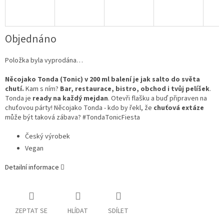
Objednáno
Položka byla vyprodána…
Něcojako Tonda (Tonic) v 200 ml balení je jak salto do světa
chutí.
Kam s ním?
Bar, restaurace, bistro, obchod i tvůj pelíšek
.
Tonda je
ready na každý mejdan
. Otevři flašku a buď připraven na
chuťovou párty! Něcojako Tonda - kdo by řekl, že
chuťová extáze
může být taková zábava? #TondaTonicFiesta
Český výrobek
Vegan
Detailní informace
ZEPTAT SE
HLÍDAT
SDÍLET