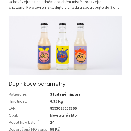
Uchovávejte na chladném a suchém místě. Podávejte
chlazené. Po otevření skladujte v chladu a spotřebujte do 3 dnů.
Doplňkové parametry
Kategorie
:
Studené nápoje
Hmotnost
:
0.35 kg
EAN
:
8593085056366
Obal
:
Nevratné sklo
Počet ks v balení
:
24
Doporučená MO cena
:
59 Kč