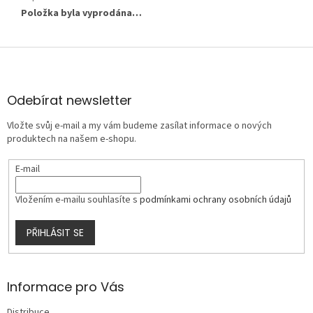
Položka byla vyprodána…
Z
á
p
a
Odebírat newsletter
t
Vložte svůj e-mail a my vám budeme zasílat informace o nových
í
produktech na našem e-shopu.
E-mail
Vložením e-mailu souhlasíte s
podmínkami ochrany osobních údajů
PŘIHLÁSIT SE
Informace pro Vás
Distribuce