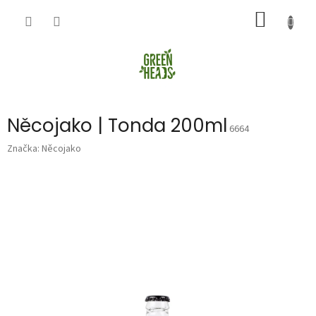
Přejít
NÁKUP
na
obsah
KOŠÍK
Něcojako | Tonda 200ml
6664
Značka:
Něcojako