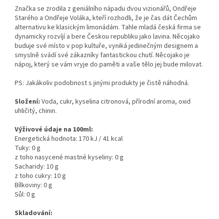
Značka se zrodila z geniálního nápadu dvou vizionářů, Ondřeje
Starého a Ondřeje Voláka, kteří rozhodli, že je čas dát Čechům
alternativu ke klasickým limonádám. Tahle mladá česká firma se
dynamicky rozvíjí a bere Českou republiku jako lavina. Něcojako
buduje své místo v pop kultuře, vyniká jedinečným designem a
smyslně svádí své zákazníky fantastickou chutí. Něcojako je
nápoj, který se vám vryje do paměti a vaše tělo jej bude milovat.
PS: Jakákoliv podobnost s jinými produkty je čistě náhodná.
Složení:
Voda, cukr, kyselina citronová, přírodní aroma, oxid
uhličitý, chinin.
Výživové údaje na 100ml:
Energetická hodnota: 170 kJ / 41 kcal
Tuky: 0 g
z toho nasycené mastné kyseliny: 0 g
Sacharidy: 10 g
z toho cukry: 10 g
Bílkoviny: 0 g
Sůl: 0 g
Skladování: