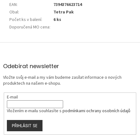
EAN
:
7394376623714
Obal
:
Tetra Pak
Počet ks v balení
:
6 ks
Doporučená MO cena
:
Z
á
p
a
Odebírat newsletter
t
Vložte svůj e-mail a my vám budeme zasílat informace o nových
í
produktech na našem e-shopu.
E-mail
Vložením e-mailu souhlasíte s
podmínkami ochrany osobních údajů
PŘIHLÁSIT SE