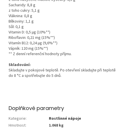
Sacharidy: 8,8 g
z toho cukry: 5,1 g
Vláknina: 0,8 g
Bílkoviny: 1,1 g
Sůl: 0,1 g
Vitamin D: 0,5 µg (10%**)
Riboflavin: 0,21 mg (15%**)
Vitamín B12: 0,24 µg (9,6%**)
Vápník: 120 mg (15%**)
** Z denní referenční hodnoty příjmu.
Skladování:
Skladujte v pokojové teplotě. Po otevření skladujte při teplotě
do 8 °C a spotřebujte do 5 dnů.
Doplňkové parametry
Kategorie
:
Rostlinné nápoje
Hmotnost
:
1.068 kg