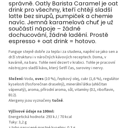
správně. Oatly Barista Caramel je oat
drink pro všechny, kteří chtějí sladší
latte bez sirupů, pumpiček a chemie
navíc. Jemná karamelová chuť je už
součástí nápoje – žádné
dochucování, žádné ladění. Prostě
espresso + oat drink = hotovo.
Funguje stejně dobře za tepla i za studena, napění se jako sen a
drží strukturu i v náročných kávových receptech. Doma, v
kavárně, na baru. Tohle není dezert v krabici. Tohle je pracovní
nástroj pro sladší kávu, který šetří čas, suroviny i nervy.
Složení:
Voda,
oves
(10 %), řepkový olej, cukr (1,6 %), regulátor
kyselosti (fosforečnan draselný), minerální látka (uhličitan
vápenatý), aroma, přírodní aroma, sůl, vitamíny (D2, riboflavin,
B12).
Alergeny jsou vyznačeny
tučně
.
Výživové údaje na 100ml:
Energetická hodnota: 293 kJ / 70 kcal
Tuky: 3,2 g
z toho nasycené mastné kyseliny: 0,3 g