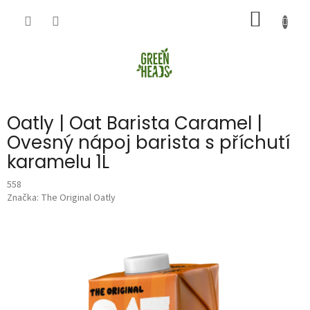
Přejít
NÁKUP
na
obsah
KOŠÍK
Oatly | Oat Barista Caramel |
Ovesný nápoj barista s příchutí
karamelu 1L
558
Značka:
The Original Oatly