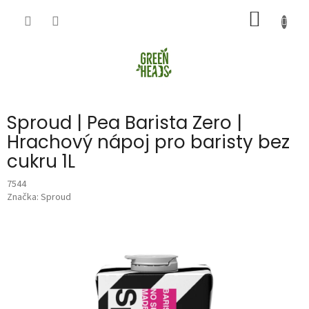
Přejít
NÁKUP
na
obsah
KOŠÍK
Sproud | Pea Barista Zero |
Hrachový nápoj pro baristy bez
cukru 1L
7544
Značka:
Sproud