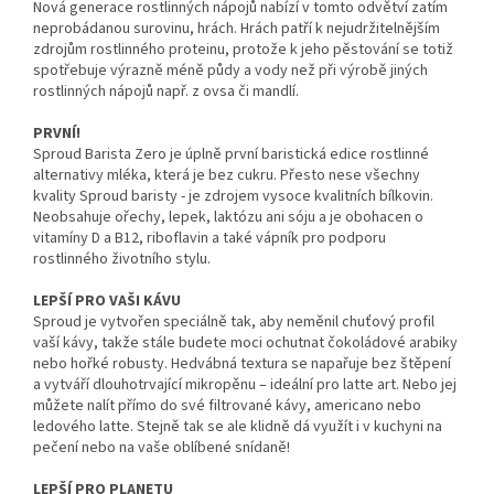
Nová generace rostlinných nápojů nabízí v tomto odvětví zatím
neprobádanou surovinu, hrách. Hrách patří k nejudržitelnějším
zdrojům rostlinného proteinu, protože k jeho pěstování se totiž
spotřebuje výrazně méně půdy a vody než při výrobě jiných
rostlinných nápojů např. z ovsa či mandlí.
PRVNÍ!
Sproud Barista Zero je úplně první baristická edice rostlinné
alternativy mléka, která je bez cukru. Přesto nese všechny
kvality Sproud baristy - je zdrojem vysoce kvalitních bílkovin.
Neobsahuje ořechy, lepek, laktózu ani sóju a je obohacen o
vitamíny D a B12, riboflavin a také vápník pro podporu
rostlinného životního stylu.
LEPŠÍ PRO VAŠI KÁVU
Sproud je vytvořen speciálně tak, aby neměnil chuťový profil
vaší kávy, takže stále budete moci ochutnat čokoládové arabiky
nebo hořké robusty. Hedvábná textura se napařuje bez štěpení
a vytváří dlouhotrvající mikropěnu – ideální pro latte art. Nebo jej
můžete nalít přímo do své filtrované kávy, americano nebo
ledového latte. Stejně tak se ale klidně dá využít i v kuchyni na
pečení nebo na vaše oblíbené snídaně!
LEPŠÍ PRO PLANETU