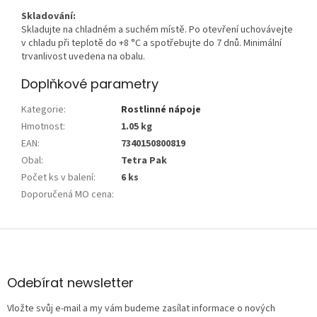
Skladování:
Skladujte na chladném a suchém místě. Po otevření uchovávejte
v chladu při teplotě do +8 °C a spotřebujte do 7 dnů. Minimální
trvanlivost uvedena na obalu.
Doplňkové parametry
Kategorie
:
Rostlinné nápoje
Hmotnost
:
1.05 kg
EAN
:
7340150800819
Obal
:
Tetra Pak
Počet ks v balení
:
6 ks
Doporučená MO cena
:
Z
á
p
a
Odebírat newsletter
t
Vložte svůj e-mail a my vám budeme zasílat informace o nových
í