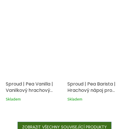
Sproud | Pea Vanilla |
Sproud | Pea Barista |
Vanilkový hrachový
Hrachový nápoj pro
nápoj 1L
baristy 1L
Skladem
Skladem
ZOBRAZIT VŠECHNY SOUVISEJÍCÍ PRODUKTY