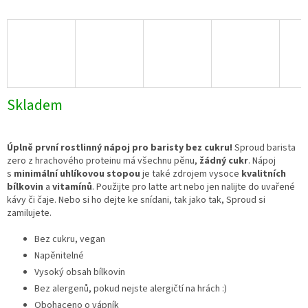
Skladem
Úplně první rostlinný nápoj pro baristy bez cukru!
Sproud barista
zero z hrachového proteinu má všechnu pěnu,
žádný cukr
. Nápoj
s
minimální uhlíkovou stopou
je také zdrojem vysoce
kvalitních
bílkovin
a
vitamínů
. Použijte pro latte art nebo jen nalijte do uvařené
kávy či čaje. Nebo si ho dejte ke snídani, tak jako tak, Sproud si
zamilujete.
Bez cukru, vegan
Napěnitelné
Vysoký obsah bílkovin
Bez alergenů, pokud nejste alergičtí na hrách :)
Obohaceno o vápník