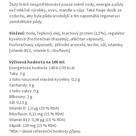
Žlutý hrách nespotřebovává pouze méně vody, energie a půdy
než mléčné výrobky, oves, mandle a sója. Také fixuje dusík ze
vzduchu, aby byla půda úrodnější a tím napomáhá regeneraci
zemědělské půdy.
Složení:
Voda, řepkový olej, hrachový protein (2,5%), regulátor
kyselosti (fosforečnan draselný), u
hličitan vápenatý,
fosforečnany vápenaté,
přírodní aromata, lecitin, sůl, vitamíny
[vitamín B12, vitamín D, riboflavin].
Výživová hodnota na 100 ml:
Energetická hodnota: 140 kJ/30 kcal
Tuky: 3 g
z toho nasycené mastné kyseliny: 0,2 g
Sacharidy: 0 g
z toho cukry: 0 g
Bílkoviny: 2 g
Sůl: 0,13 g
Vitamín D: 1,0 μg (20 % RDA)
Riboflavin: 0,21 mg (15 % RDA)
Vitamín B12: 0,38 μg (15 % RDA)
Vápník: 120 mg (15 % RDA)
*RDA = denní referenční hodnoty příjmu