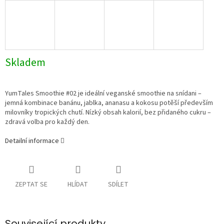
Skladem
YumTales Smoothie #02 je ideální veganské smoothie na snídani –
jemná kombinace banánu, jablka, ananasu a kokosu potěší především
milovníky tropických chutí. Nízký obsah kalorií, bez přidaného cukru –
zdravá volba pro každý den.
Detailní informace
ZEPTAT SE
HLÍDAT
SDÍLET
Související produkty