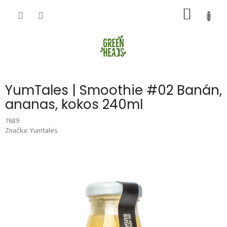
Přejít
NÁKUP
na
obsah
KOŠÍK
YumTales | Smoothie #02 Banán,
ananas, kokos 240ml
7689
Značka:
Yumtales