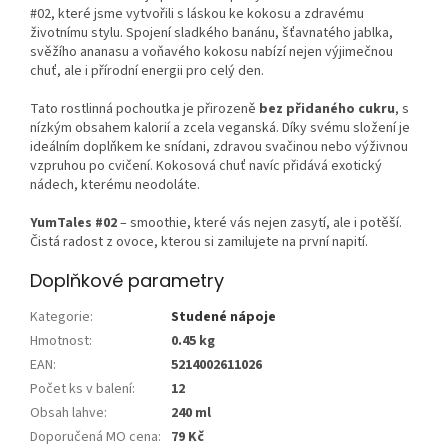
#02, které jsme vytvořili s láskou ke kokosu a zdravému
životnímu stylu. Spojení sladkého banánu, šťavnatého jablka,
svěžího ananasu a voňavého kokosu nabízí nejen výjimečnou
chuť, ale i přírodní energii pro celý den.
Tato rostlinná pochoutka je přirozeně
bez přidaného cukru
, s
nízkým obsahem kalorií a zcela veganská. Díky svému složení je
ideálním doplňkem ke snídani, zdravou svačinou nebo výživnou
vzpruhou po cvičení. Kokosová chuť navíc přidává exotický
nádech, kterému neodoláte.
YumTales #02
– smoothie, které vás nejen zasytí, ale i potěší.
Čistá radost z ovoce, kterou si zamilujete na první napití.
Doplňkové parametry
Kategorie
:
Studené nápoje
Hmotnost
:
0.45 kg
EAN
:
5214002611026
Počet ks v balení
:
12
Obsah lahve
:
240 ml
Doporučená MO cena
:
79 Kč