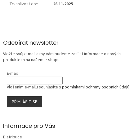
Trvanlivost do:
:
26.11.2025
Z
á
p
a
Odebírat newsletter
t
Vložte svůj e-mail a my vám budeme zasílat informace o nových
í
produktech na našem e-shopu.
E-mail
Vložením e-mailu souhlasíte s
podmínkami ochrany osobních údajů
PŘIHLÁSIT SE
Informace pro Vás
Distribuce