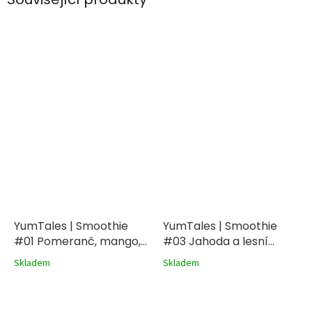
YumTales | Smoothie
YumTales | Smoothie
#01 Pomeranč, mango,
#03 Jahoda a lesní
banán 240ml
ovoce 240ml
Skladem
Skladem