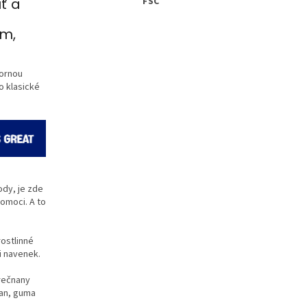
ť a
FSC
am,
bornou
o klasické
e
ody, je zde
pomoci. A to
rostlinné
i navenek.
orečnany
lan, guma