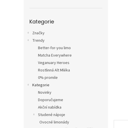
n
e
l
Přeskočit
Kategorie
kategorie
Značky
Trendy
Better-for-you limo
Matcha Everywhere
Veganuary Heroes
Rostlinná Alt Mléka
0% promile
Kategorie
Novinky
Doporučujeme
Akční nabídka
Studené nápoje
Ovocné limonády