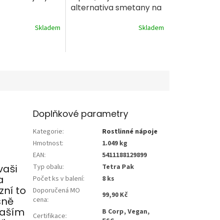
alternativa smetany na
vaření 1L
Skladem
Skladem
Doplňkové parametry
Kategorie
:
Rostlinné nápoje
Hmotnost
:
1.049 kg
EAN
:
5411188129899
vaši
Typ obalu
:
Tetra Pak
a
Počet ks v balení
:
8 ks
zní to
Doporučená MO
99,90 Kč
sně
cena
:
 naším
B Corp, Vegan,
Certifikace
: