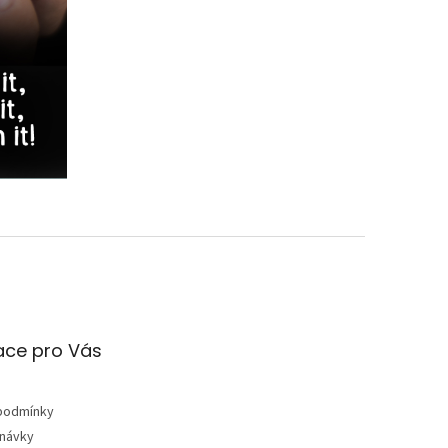
ace pro Vás
podmínky
dnávky