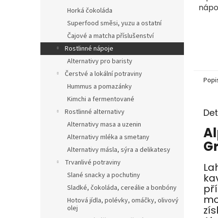
nápoj
Horká čokoláda
Superfood směsi, yuzu a ostatní
Čajové a matcha příslušenství
Rostlinné nápoje
Alternativy pro baristy
Čerstvé a lokální potraviny
Popi
Hummus a pomazánky
Kimchi a fermentované
Det
Rostlinné alternativy
Alternativy masa a uzenin
Al
Alternativy mléka a smetany
G
Alternativy másla, sýra a delikatesy
Trvanlivé potraviny
La
Slané snacky a pochutiny
kav
př
Sladké, čokoláda, cereálie a bonbóny
mo
Hotová jídla, polévky, omáčky, olivový
zís
olej