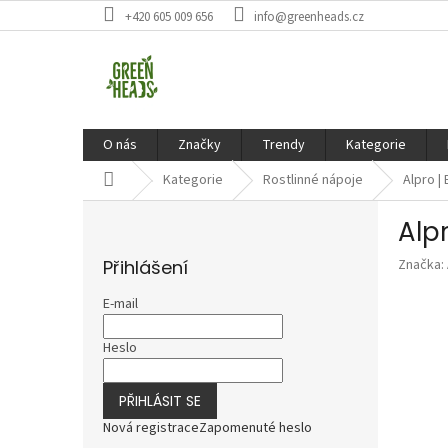
Přejít
+420 605 009 656
info@greenheads.cz
na
obsah
O nás
Značky
Trendy
Kategorie
Domů
Kategorie
Rostlinné nápoje
Alpro |
P
Alp
o
s
Přihlášení
Značka:
t
r
E-mail
a
n
Heslo
n
í
PŘIHLÁSIT SE
p
a
Nová registrace
Zapomenuté heslo