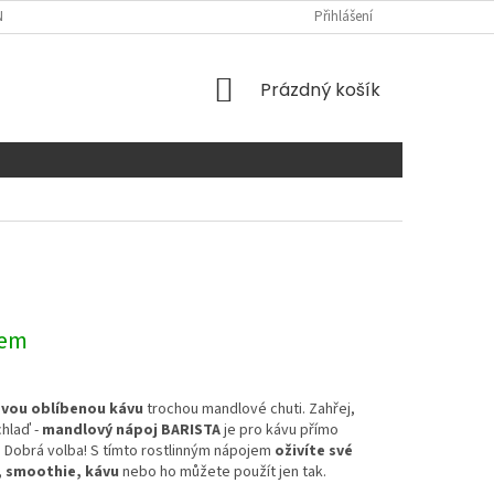
NTAKTY
Přihlášení
NÁKUPNÍ
Prázdný košík
KOŠÍK
dem
svou oblíbenou kávu
trochou mandlové chuti. Zahřej,
hlaď -
mandlový nápoj BARISTA
je pro kávu přímo
 Dobrá volba! S tímto rostlinným nápojem
oživíte své
, smoothie, kávu
nebo ho můžete použít jen tak.