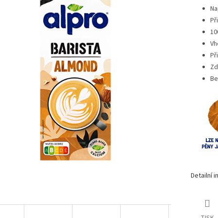
Na
Př
10
Vh
Př
Zd
Be
Detailní 
TISK