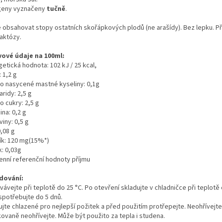
geny vyznačeny
tučně
.
 obsahovat stopy ostatních skořápkových plodů (ne arašídy).
Bez lepku. P
laktózy.
vové údaje na 100ml:
etická hodnota: 102 kJ / 25 kcal,
 1,2 g
ho nasycené mastné kyseliny: 0,1g
ridy: 2,5 g
o cukry: 2,5 g
ina: 0,2 g
viny: 0,5 g
0,08 g
ík: 120 mg(15%*)
k: 0,03g
denní referenční hodnoty příjmu
dování:
ávejte při teplotě do 25 °C. Po otevření skladujte v chladničce při teplotě
spotřebujte do 5 dnů.
ujte chlazené pro nejlepší požitek a před použitím protřepejte. Neohřívejte
ovaně neohřívejte. Může být použito za tepla i studena.