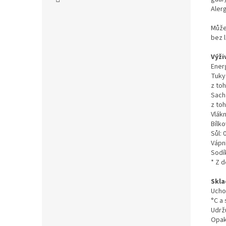
Aler
Může
bez 
Výži
Energ
Tuky:
z to
Sacha
z toh
Vlákn
Bílko
Sůl: 
Vápn
Sodí
* Z 
Skla
Uchov
°C a 
Udrž
Opak