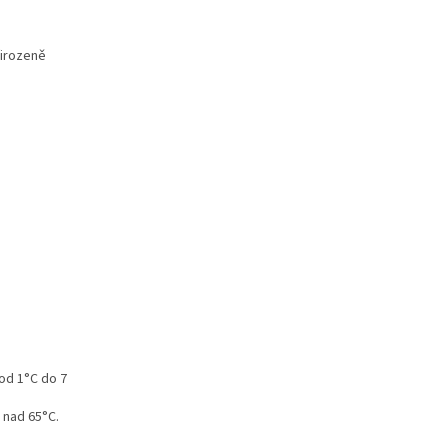
řirozeně
 od 1°C do 7
 nad 65°C.