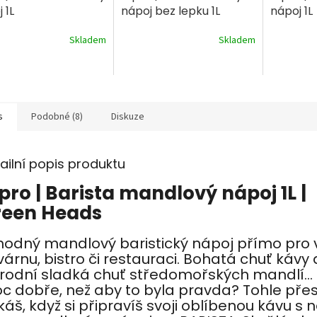
 1L
nápoj bez lepku 1L
nápoj 1L
Skladem
Skladem
s
Podobné (8)
Diskuze
ailní popis produktu
pro | Barista mandlový nápoj 1L |
reen Heads
hodný mandlový baristický nápoj přímo pro 
árnu, bistro či restauraci. Bohatá chuť kávy 
írodní sladká chuť středomořských mandlí... 
c dobře, než aby to byla pravda? Tohle pře
káš, když si připravíš svoji oblíbenou kávu s