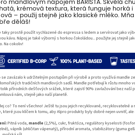
pro mandlovým nápojem BARISTA. Skvělá chu
hatá, krémová textura, která funguje horká i
dová – použij stejně jako klasické mléko. Mň
bře děláš!
e taky prostě použít vychlazené do espressa s ledem a servírovat jako vý
ou kávu. Nápoj je také výborný s horkou čokoládou... použijte jej stejně jak
. Na cokoliv!
o se zavázalo k udržitelným postupům při výrobě a proto využívá mandle z
domořských tradičních mandlových sadů. Mandle potřebují k růstu mnoho v
tolik přírodních dešťových srážek, které zajistí 90% zavlažování bez naší 
amlouvá nám, stejně jako naší planetě.
ej co? To není všechno! Ještě tu jsou jejich recyklované, recyklovatelné a 
, které jsou klíčem k tomu, aby Alpro produkty byly dobré nejen uvnitř, ale 
ení:
Pitná voda,
mandle
(2,5%), cukr, fruktóza, regulátory kyselosti (fosf
lné), vápník (uhličitan vápenatý), přírodní aromata, stabilizátory (guma gel
), mořská sůl.