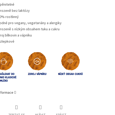
pěnitelné
irozeně bez laktózy
0% rostlinný
odné pro vegany, vegetariány a alergiky
irozeně s nízkým obsahem tuku a cukru
roj bílkovin a vápníku
zlepkové
informace
ZEPTAT SE
HLÍDAT
SDÍLET