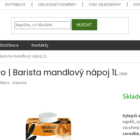
DISTRIBUCE
OBCHODNÍ PODMÍNKY
STAV OBJEDNÁVKY
KO
HLEDAT
Distribuce
Kontakty
 Barista mandlový nápoj 1L
ro | Barista mandlový nápoj 1L
2968
Alpro - Danone
Skla
Vylepši 
napěň, zc
stvořený.
cereálie