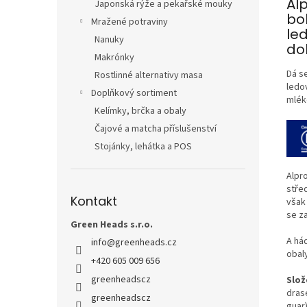
Al
Japonská rýže a pekařské mouky
bo
Mražené potraviny
le
Nanuky
do
Makrónky
Dá s
Rostlinné alternativy masa
ledov
Doplňkový sortiment
mléko
Kelímky, brčka a obaly
Čajové a matcha příslušenství
Stojánky, lehátka a POS
Alpr
stře
Kontakt
však 
se z
Green Heads s.r.o.
A hád
info
@
greenheads.cz
obaly
+420 605 009 656
greenheadscz
Slož
drase
greenheadscz
guar