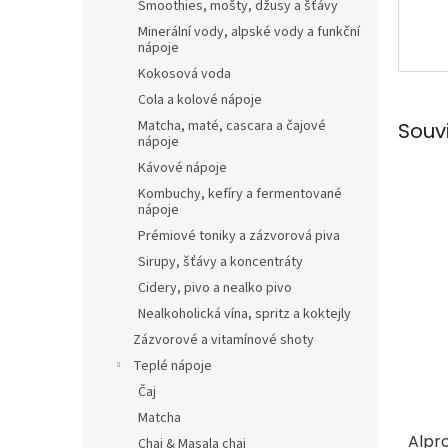
Smoothies, mošty, džusy a šťávy
Minerální vody, alpské vody a funkční
nápoje
Kokosová voda
Cola a kolové nápoje
Matcha, maté, cascara a čajové
Souv
nápoje
Kávové nápoje
Kombuchy, kefíry a fermentované
nápoje
Prémiové toniky a zázvorová piva
Sirupy, šťávy a koncentráty
Cidery, pivo a nealko pivo
Nealkoholická vína, spritz a koktejly
Zázvorové a vitamínové shoty
Teplé nápoje
Čaj
Matcha
Alpro
Chai & Masala chai