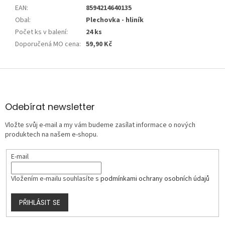
EAN
:
8594214640135
Obal
:
Plechovka - hliník
Počet ks v balení
:
24 ks
Doporučená MO cena
:
59,90 Kč
Z
á
p
a
Odebírat newsletter
t
Vložte svůj e-mail a my vám budeme zasílat informace o nových
í
produktech na našem e-shopu.
E-mail
Vložením e-mailu souhlasíte s
podmínkami ochrany osobních údajů
PŘIHLÁSIT SE