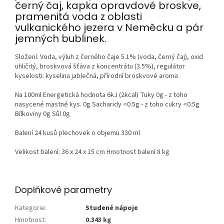
černý čaj, kapka opravdové broskve,
pramenitá voda z oblasti
vulkanického jezera v Neměcku a pár
jemných bublinek.
Složení:
Voda, výluh z černého čaje 5.1% (voda, černý čaj), oxid
uhličitý, broskvová šťáva z koncentrátu (3.5%), regulátor
kyselosti: kyselina jablečná, přírodní broskvové aroma
Na 100ml Energetická hodnota 6kJ (2kcal) Tuky 0g - z toho
nasycené mastné kys. 0g Sacharidy <0.5g - z toho cukry <0.5g
Bílkoviny 0g Sůl 0g
Balení 24 kusů plechovek o objemu 330 ml
Velikost balení: 36 x 24 x 15 cm Hmotnost balení 8 kg
Doplňkové parametry
Kategorie
:
Studené nápoje
Hmotnost
:
0.343 kg