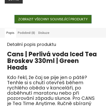
ZOBRAZIT VŠECHNY SOUVISEJÍCÍ PRODUKTY
Popis
Podobné (8)
Diskuze
Detailní popis produktu
Cans | Perlivá voda Iced Tea
Broskev 330ml | Green
Heads
Kdo řekl, že čaj se pije jen o páté?
Tenhle si s chutí otevřeš během
rychlého oběda v kanceláři, po
doběhnutí maratonu nebo při
pozorování západu slunce. Pro CANS
je Tea Time Anytime. Ručně sbíraný