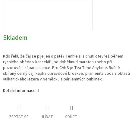
Skladem
Kdo řekl, že čaj se pije jen o páté? Tenhle si s chutí otevřeš během
rychlého oběda v kanceláři, po doběhnutí maratonu nebo při
pozorování západu slunce. Pro CANS je Tea Time Anytime. Ručně
sbíraný černý čaj, kapka opravdové broskve, pramenitá voda z oblasti
vulkanického jezera v Neměcku a pár jemných bublinek.
Detailní informace
ZEPTAT SE
HLÍDAT
SDÍLET