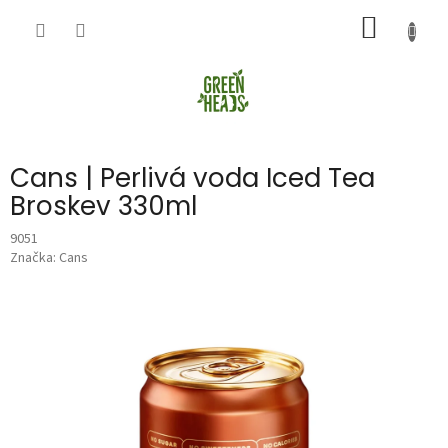
Přejít
NÁKUP
na
obsah
KOŠÍK
Cans | Perlivá voda Iced Tea
Broskev 330ml
9051
Značka:
Cans