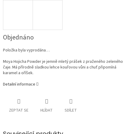
Objednáno
Položka byla vyprodána…
Moya Hojicha Powder je jemně mletý prášek z praženého zeleného
čaje. Má přírodně sladkou lehce kouřovou vůni a chuť připomíná
karamel a oříšek.
Detailní informace
ZEPTAT SE
HLÍDAT
SDÍLET
Související produkty