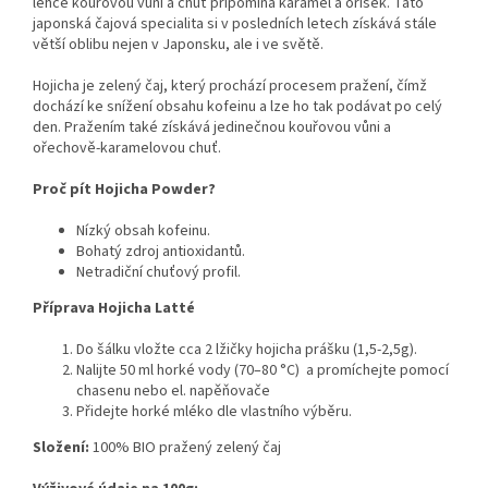
lehce kouřovou vůni a chuť připomíná karamel a oříšek. Tato
japonská čajová specialita si v posledních letech získává stále
větší oblibu nejen v Japonsku, ale i ve světě.
Hojicha je zelený čaj, který prochází procesem pražení, čímž
dochází ke snížení obsahu kofeinu a lze ho tak podávat po celý
den. Pražením také získává jedinečnou kouřovou vůni a
ořechově-karamelovou chuť.
Proč pít Hojicha Powder?
Nízký obsah kofeinu.
Bohatý zdroj antioxidantů.
Netradiční chuťový profil.
Příprava Hojicha Latté
Do šálku vložte cca 2 lžičky hojicha prášku (1,5-2,5g).
Nalijte 50 ml horké vody (70–80 °C) a
promíchejte p
omocí
chasenu nebo el. napěňovače
Přidejte horké mléko dle vlastního výběru.
Složení:
100% BIO pražený zelený čaj