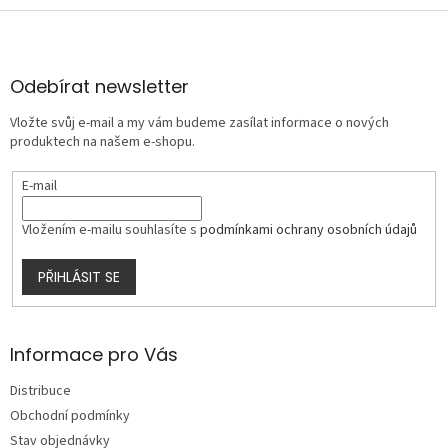
Z
á
p
a
Odebírat newsletter
t
Vložte svůj e-mail a my vám budeme zasílat informace o nových
í
produktech na našem e-shopu.
E-mail
Vložením e-mailu souhlasíte s
podmínkami ochrany osobních údajů
PŘIHLÁSIT SE
Informace pro Vás
Distribuce
Obchodní podmínky
Stav objednávky