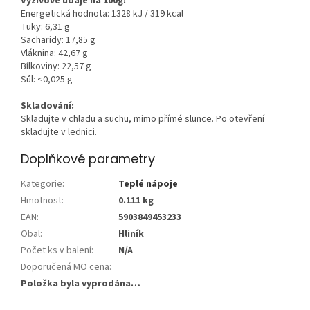
Výživové údaje na 100g:
Energetická hodnota: 1328 kJ / 319 kcal
Tuky: 6,31 g
Sacharidy: 17,85 g
Vláknina: 42,67 g
Bílkoviny: 22,57 g
Sůl: <0,025 g
Skladování:
Skladujte v chladu a suchu, mimo přímé slunce. Po otevření
skladujte v lednici.
Doplňkové parametry
Kategorie
:
Teplé nápoje
Hmotnost
:
0.111 kg
EAN
:
5903849453233
Obal
:
Hliník
Počet ks v balení
:
N/A
Doporučená MO cena
:
Položka byla vyprodána…