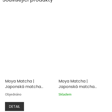
Moya Matcha |
Moya Matcha |
Japonská matcha
Japonská matcha
culinary BIO 1000g
culinary BIO 250g
Objednáno
Skladem
DETAIL