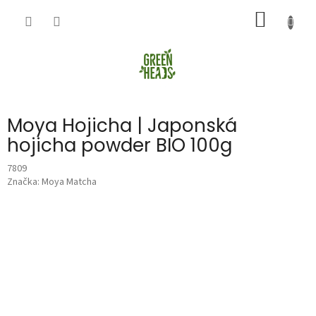
Přejít
NÁKUP
na
obsah
KOŠÍK
Moya Hojicha | Japonská
hojicha powder BIO 100g
7809
Značka:
Moya Matcha