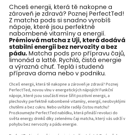
Chceš energii, která tě nakopne a
zároveň je zdravá? Poznej PerfectTed!
Z matcha pods si snadno vyrobíš
nápoje, které jsou perfektně
nabombené vitamíny a energií.
Prémiová matcha z Uji, která dodává
stabilní energii bez nervozity a bez
pádu.
Matcha pods pro přípravu čajů,
limonád a latté. Rychlá, čistá energie
a výrazná chuť. Teplá i studená
příprava doma nebo v podniku.
Chceš energii, která tě nakopne a zároveň je zdravá? Poznej
PerfectTed, novou vlnu v energetických nápojích! Funkční
nápoje, které jsou součástí mise šířit pozitivní energii, a
plechovky perfektně nabombené vitamíny, energií, neobvyklými
chutěmi a bez cukru. Nebo uvítáte raději čistou matchu?
Prozkoumejte PerfectTed nabídku, která přináší revoluci do
světa energy drinků díky zelenému čaji matcha, který vás udrží v
pohybu bez nervozity a pádu energie.