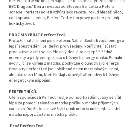
PerfectTed je víc než jen nápoj – je to životní styl. Po úspěchu na
BBC Dragons’ Den a investici od Stevena Bartletta a Petera
Jonese, PerfectTed letí vzhůru jako raketa​. Pokud hledáš něco,
co ti opravdu sedne, PerfectTed je ten pravý partner pro tvůj
hektický život.
PROČ SI VYBRAT PerfectTed?
Protože matcha není jen o kofeinu. Nabízí dlouhotrvající energii a
lepší soustředění. Je ideální pro všechny, kteří chtějí zůstat
produktivní a cítit se skvěle celý den. A to nejlepší? Žádné
nervozity a pády energie jako u běžných energy drinků​. Pomalu
uvolňující se kofein z matcha, poskytuje dlouhotrvající energii.
Produkty PerfectTed jsou oblíbené nejen mezi mladými lidmi,
ale také mezi těmi, kteří hledají zdravější alternativy k běžným
energetickým nápojům.
PERFEKTNÍ CÍL
Cílem společnosti Perfect Ted je pomoci každému, aby se cítil
lépe za pomocí zeleného matcha prášku v mnoha příjemných
variacích. Dopřejte si osvěžující drink nebo si umíchejte vlastní
matcha nápoj z čistého matcha prášku.
Proč PerfectTed