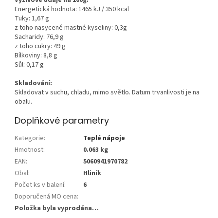
Energetická hodnota: 1465 kJ / 350 kcal
Tuky: 1,67 g
z toho nasycené mastné kyseliny: 0,3g
Sacharidy: 76,9 g
z toho cukry: 49 g
Bílkoviny: 8,8 g
Sůl: 0,17 g
Skladování:
Skladovat v suchu, chladu, mimo světlo. Datum trvanlivosti je na
obalu.
Doplňkové parametry
Kategorie
:
Teplé nápoje
Hmotnost
:
0.063 kg
EAN
:
5060941970782
Obal
:
Hliník
Počet ks v balení
:
6
Doporučená MO cena
:
Položka byla vyprodána…