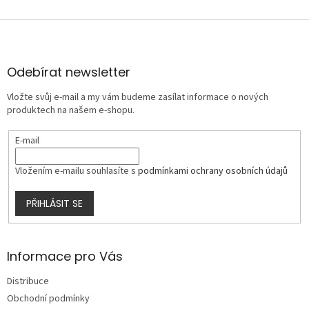
Z
á
p
a
Odebírat newsletter
t
Vložte svůj e-mail a my vám budeme zasílat informace o nových
í
produktech na našem e-shopu.
E-mail
Vložením e-mailu souhlasíte s
podmínkami ochrany osobních údajů
PŘIHLÁSIT SE
Informace pro Vás
Distribuce
Obchodní podmínky