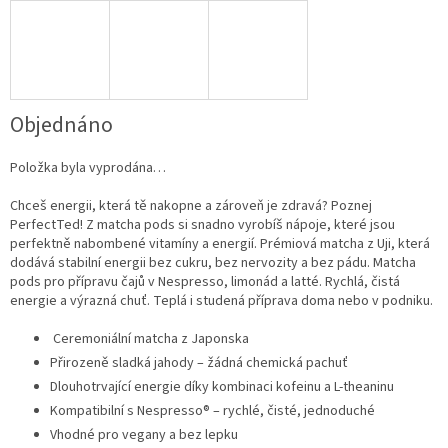
Objednáno
Položka byla vyprodána…
Chceš energii, která tě nakopne a zároveň je zdravá? Poznej
PerfectTed! Z matcha pods si snadno vyrobíš nápoje, které jsou
perfektně nabombené vitamíny a energií. Prémiová matcha z Uji, která
dodává stabilní energii bez cukru, bez nervozity a bez pádu. Matcha
pods pro přípravu čajů v Nespresso, limonád a latté. Rychlá, čistá
energie a výrazná chuť. Teplá i studená příprava doma nebo v podniku.
Ceremoniální matcha z Japonska
Přirozeně sladká jahody – žádná chemická pachuť
Dlouhotrvající energie díky kombinaci kofeinu a L-theaninu
Kompatibilní s Nespresso® – rychlé, čisté, jednoduché
Vhodné pro vegany a bez lepku