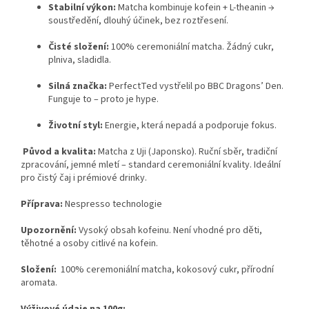
Stabilní výkon:
Matcha kombinuje kofein + L-theanin →
soustředění, dlouhý účinek, bez roztřesení.
Čisté složení:
100% ceremoniální matcha. Žádný cukr,
plniva, sladidla.
Silná značka:
PerfectTed vystřelil po BBC Dragons’ Den.
Funguje to – proto je hype.
Životní styl:
Energie, která nepadá a podporuje fokus.
Původ a kvalita:
Matcha z Uji (Japonsko). Ruční sběr, tradiční
zpracování, jemné mletí – standard ceremoniální kvality. Ideální
pro čistý čaj i prémiové drinky.
Příprava:
Nespresso technologie
Upozornění:
Vysoký obsah kofeinu. Není vhodné pro děti,
těhotné a osoby citlivé na kofein.
Složení:
100% ceremoniální matcha, kokosový cukr, přírodní
aromata.
Výživové údaje na 100g: