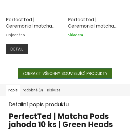
PerfectTed |
PerfectTed |
Ceremonial matcha
Ceremonial matcha
100% 30g
100% 7x1,5g
Objednáno
Skladem
DETAIL
ZOBRAZIT VŠECHNY SOUVISEJÍCÍ PRODUKTY
Popis
Podobné (8)
Diskuze
Detailní popis produktu
PerfectTed | Matcha Pods
jahoda 10 ks | Green Heads