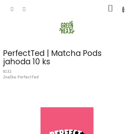
Přejít
NÁKUP
na
obsah
KOŠÍK
PerfectTed | Matcha Pods
jahoda 10 ks
8132
Značka:
PerfectTed