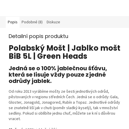
Popis
Podobné (8)
Diskuze
Detailní popis produktu
Polabský Mošt | Jablko mošt
BiB 5L | Green Heads
Jedná se o 100% jablečnou šťávu,
která se lisuje vždy pouze z jedné
odrůdy jablek.
Od roku 2013 vyrábíme mošty ze šesti jednotlivých odrůd,
pěstovaných v regionu středních Čech. Jedná se o odrůdy:
Gala,
Gloster, Jonagold, Jonagored, Rubín a Topaz
. Jednotlivé odrůdy
se znatelně liší jak v chuti (poměr sladký-kyselý), tak v množství
sedliny. Pokud si oblíbíte jednu chuť, můžete se k ní s důvěrou
vracet.