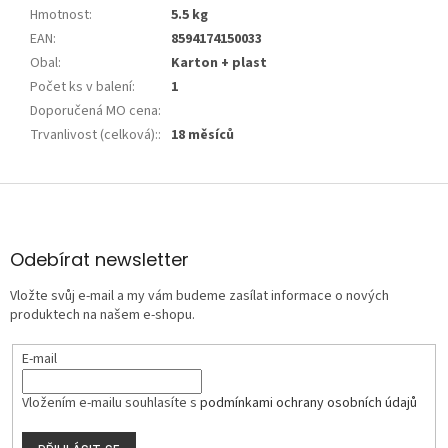
Hmotnost
:
5.5 kg
EAN
:
8594174150033
Obal
:
Karton + plast
Počet ks v balení
:
1
Doporučená MO cena
:
Trvanlivost (celková):
:
18 měsíců
Z
á
p
a
Odebírat newsletter
t
Vložte svůj e-mail a my vám budeme zasílat informace o nových
í
produktech na našem e-shopu.
E-mail
Vložením e-mailu souhlasíte s
podmínkami ochrany osobních údajů