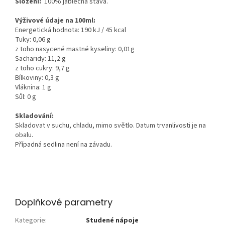
Složení:
100% jablečná šťáva.
Výživové údaje na 100ml:
Energetická hodnota: 190 kJ / 45 kcal
Tuky: 0,06 g
z toho nasycené mastné kyseliny: 0,01g
Sacharidy: 11,2 g
z toho cukry: 9,7 g
Bílkoviny: 0,3 g
Vláknina: 1 g
Sůl: 0 g
Skladování:
Skladovat v suchu, chladu, mimo světlo. Datum trvanlivosti je na
obalu.
Případná sedlina není na závadu.
Doplňkové parametry
Kategorie
:
Studené nápoje