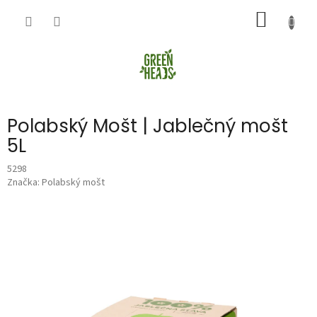
Přejít
NÁKUP
na
obsah
KOŠÍK
Polabský Mošt | Jablečný mošt
5L
5298
Značka:
Polabský mošt