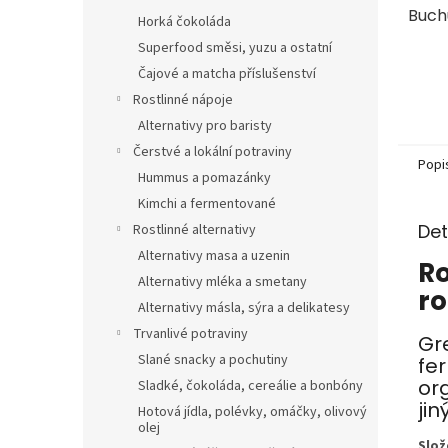
Buch
Horká čokoláda
Superfood směsi, yuzu a ostatní
Čajové a matcha příslušenství
Rostlinné nápoje
Alternativy pro baristy
Čerstvé a lokální potraviny
Popi
Hummus a pomazánky
Kimchi a fermentované
Det
Rostlinné alternativy
Alternativy masa a uzenin
Ro
Alternativy mléka a smetany
ro
Alternativy másla, sýra a delikatesy
Trvanlivé potraviny
Gr
Slané snacky a pochutiny
fe
or
Sladké, čokoláda, cereálie a bonbóny
jin
Hotová jídla, polévky, omáčky, olivový
olej
Slož