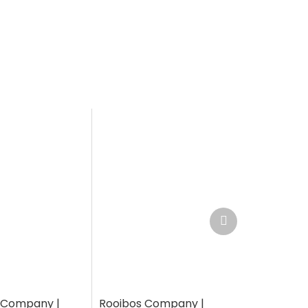
Další
produkt
 Company |
Rooibos Company |