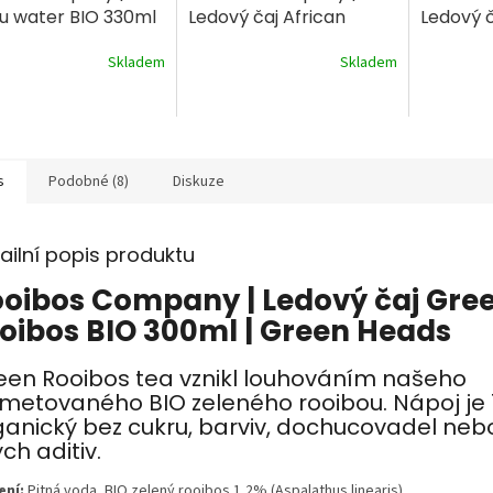
u water BIO 330ml
Ledový čaj African
Ledový č
honeybush BIO 300ml
BIO 300
Skladem
Skladem
s
Podobné (8)
Diskuze
ailní popis produktu
oibos Company | Ledový čaj Gre
oibos BIO 300ml | Green Heads
een Rooibos tea vznikl louhováním našeho
rmetovaného BIO zeleného rooibou. Nápoj je
ganický bez cukru, barviv, dochucovadel neb
ých aditiv.
ení:
Pitná voda, BIO zelený rooibos 1,2% (Aspalathus linearis).