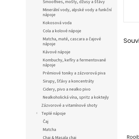
Smoothies, mošty, džusy a šťávy
Minerální vody, alpské vody a funkční
nápoje
Kokosová voda
Cola a kolové nápoje
Matcha, maté, cascara a čajové
Souv
nápoje
Kávové nápoje
Kombuchy, kefíry a fermentované
nápoje
Prémiové toniky a zázvorová piva
Sirupy, šťávy a koncentráty
Cidery, pivo a nealko pivo
Nealkoholická vína, spritz a koktejly
Zázvorové a vitamínové shoty
Teplé nápoje
Čaj
Matcha
Rooi
Chai & Masala chai