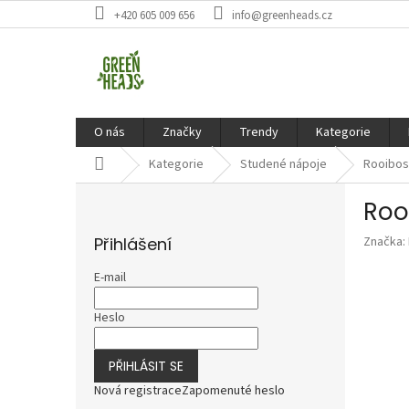
Přejít
+420 605 009 656
info@greenheads.cz
na
obsah
O nás
Značky
Trendy
Kategorie
Domů
Kategorie
Studené nápoje
Rooibos
P
Roo
o
s
Přihlášení
Značka:
t
r
E-mail
a
n
Heslo
n
í
PŘIHLÁSIT SE
p
a
Nová registrace
Zapomenuté heslo