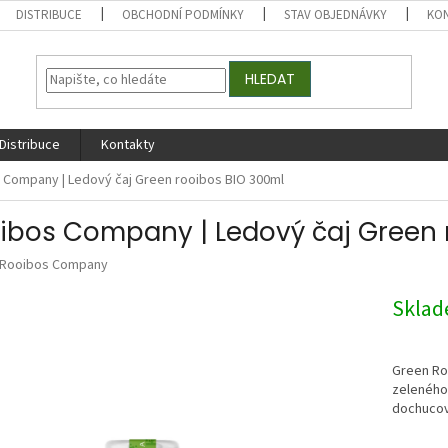
DISTRIBUCE
OBCHODNÍ PODMÍNKY
STAV OBJEDNÁVKY
KO
HLEDAT
Distribuce
Kontakty
 Company | Ledový čaj Green rooibos BIO 300ml
ibos Company | Ledový čaj Green 
Rooibos Company
Skla
Green Ro
zeleného 
dochucova