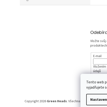
Z
á
p
a
t
Odebíra
í
Vložte svůj
produktech
E-mail
Vložením 
údajů
Tento web p
PŘIHLÁ
vyjadřujete s
Nastaven
Copyright 2026
Green Heads
. Všechna práva vyhrazena.