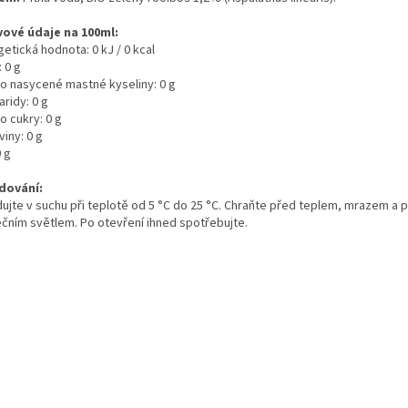
vové údaje na 100ml:
etická hodnota: 0 kJ / 0 kcal
 0 g
ho nasycené mastné kyseliny: 0 g
ridy: 0 g
o cukry: 0 g
viny: 0 g
0
g
dování:
dujte v suchu při teplotě od 5 °C do 25 °C. Chraňte před teplem, mrazem a
ečním světlem. Po otevření ihned spotřebujte.