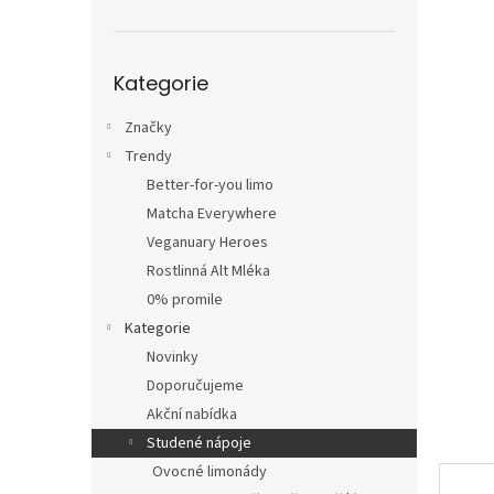
n
e
l
Přeskočit
Kategorie
kategorie
Značky
Trendy
Better-for-you limo
Matcha Everywhere
Veganuary Heroes
Rostlinná Alt Mléka
0% promile
Kategorie
Novinky
Doporučujeme
Akční nabídka
Studené nápoje
Ovocné limonády