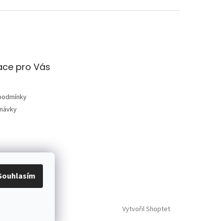
ace pro Vás
podmínky
dnávky
Souhlasím
Vytvořil Shoptet