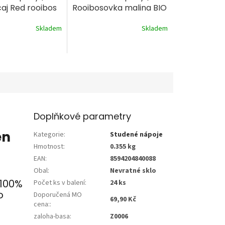
aj Red rooibos
Rooibosovka malina BIO
ml
330ml
Skladem
Skladem
Doplňkové parametry
en
Kategorie
:
Studené nápoje
Hmotnost
:
0.355 kg
EAN
:
8594204840088
Obal
:
Nevratné sklo
 100%
Počet ks v balení
:
24 ks
o
Doporučená MO
69,90 Kč
cena:
:
zaloha-basa
:
Z0006