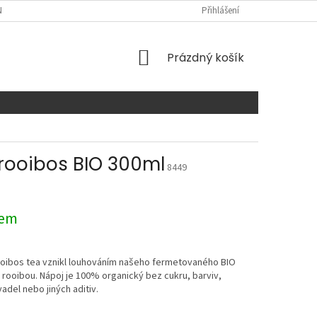
NTAKTY
Přihlášení
NÁKUPNÍ
Prázdný košík
KOŠÍK
rooibos BIO 300ml
8449
dem
oibos tea vznikl louhováním našeho fermetovaného BIO
rooibou. Nápoj je 100% organický bez cukru, barviv,
del nebo jiných aditiv.