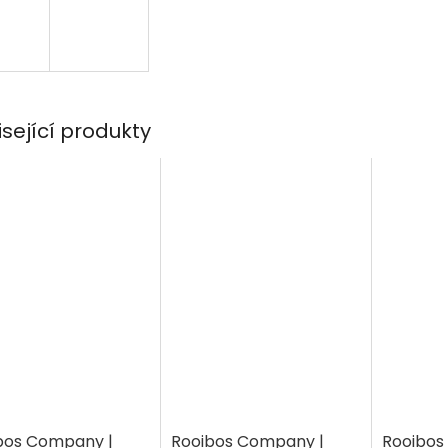
isející produkty
bos Company |
Rooibos Company |
Rooibos