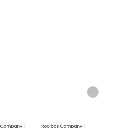
Další
produkt
 Company |
Rooibos Company |