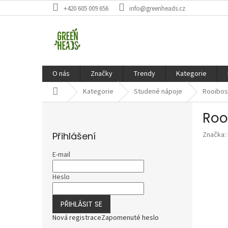
Přejít
+420 605 009 656
info@greenheads.cz
na
obsah
O nás
Značky
Trendy
Kategorie
Domů
Kategorie
Studené nápoje
Rooibos
P
Roo
o
s
Přihlášení
Značka:
t
r
E-mail
a
n
Heslo
n
í
PŘIHLÁSIT SE
p
a
Nová registrace
Zapomenuté heslo