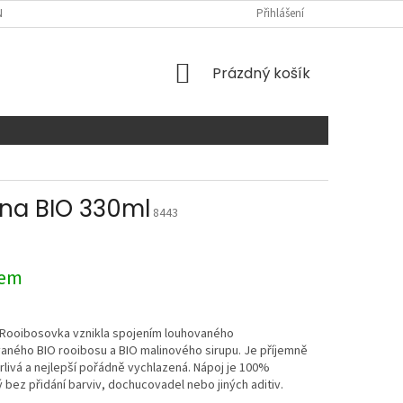
NTAKTY
Přihlášení
NÁKUPNÍ
Prázdný košík
KOŠÍK
na BIO 330ml
8443
dem
 Rooibosovka vznikla spojením louhovaného
aného BIO rooibosu a BIO malinového sirupu. Je příjemně
livá a nejlepší pořádně vychlazená. Nápoj je 100%
 bez přidání barviv, dochucovadel nebo jiných aditiv.