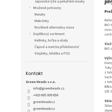
jin
Japonská rýže a pekařské mouky
Mražené potraviny
Proč
Nanuky
Naše
Makrónky
BIO 
Rostlinné alternativy masa
ovoc
Doplňkový sortiment
certi
Kelímky, brčka a obaly
Slož
Čajové a matcha příslušenství
BIO c
Stojánky, lehátka a POS
Výži
Energ
Tuky:
z to
Kontakt
Sacha
z toh
Green Heads s.r.o.
Bílko
info
@
greenheads.cz
Sůl:
+420 605 009 656
Skla
greenheadscz
Skla
greenheadscz
slun