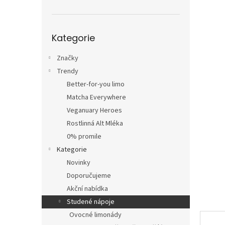
n
e
l
Přeskočit
Kategorie
kategorie
Značky
Trendy
Better-for-you limo
Matcha Everywhere
Veganuary Heroes
Rostlinná Alt Mléka
0% promile
Kategorie
Novinky
Doporučujeme
Akční nabídka
Studené nápoje
Ovocné limonády