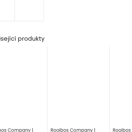
isející produkty
bos Company |
Rooibos Company |
Rooibos