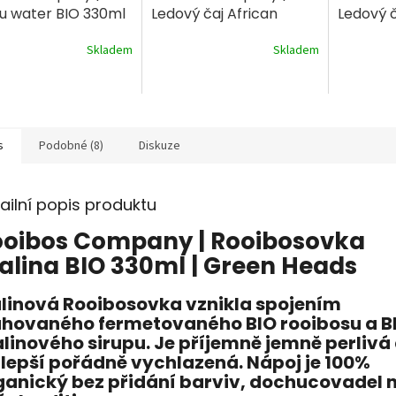
u water BIO 330ml
Ledový čaj African
Ledový 
honeybush BIO 300ml
rooibos
Skladem
Skladem
s
Podobné (8)
Diskuze
ailní popis produktu
ooibos Company | Rooibosovka
lina BIO 330ml | Green Heads
linová Rooibosovka vznikla spojením
uhovaného fermetovaného BIO rooibosu a B
linového sirupu. Je příjemně jemně perlivá
jlepší pořádně vychlazená. Nápoj je 100%
ganický bez přidání barviv, dochucovadel 