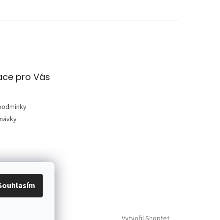
ace pro Vás
podmínky
dnávky
Souhlasím
Vytvořil Shoptet