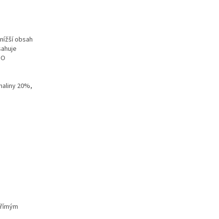
nížší obsah
sahuje
IO
maliny 20%,
 přímým