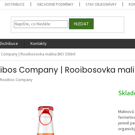
DISTRIBUCE
OBCHODNÍ PODMÍNKY
STAV OBJEDNÁVKY
KO
HLEDAT
Distribuce
Kontakty
 Company | Rooibosovka malina BIO 330ml
ibos Company | Rooibosovka mali
Rooibos Company
Skla
Malinová
fermetov
jemně per
organický