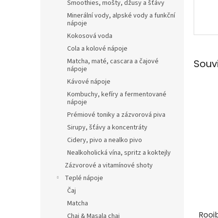
Smoothies, mošty, džusy a šťávy
Minerální vody, alpské vody a funkční
nápoje
Kokosová voda
Cola a kolové nápoje
Matcha, maté, cascara a čajové
Souv
nápoje
Kávové nápoje
Kombuchy, kefíry a fermentované
nápoje
Prémiové toniky a zázvorová piva
Sirupy, šťávy a koncentráty
Cidery, pivo a nealko pivo
Nealkoholická vína, spritz a koktejly
Zázvorové a vitamínové shoty
Teplé nápoje
Čaj
Matcha
Rooi
Chai & Masala chai