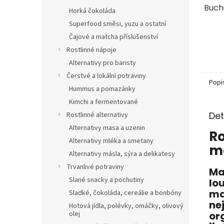
Buch
Horká čokoláda
Superfood směsi, yuzu a ostatní
Čajové a matcha příslušenství
Rostlinné nápoje
Alternativy pro baristy
Čerstvé a lokální potraviny
Popi
Hummus a pomazánky
Kimchi a fermentované
Det
Rostlinné alternativy
Alternativy masa a uzenin
R
Alternativy mléka a smetany
ma
Alternativy másla, sýra a delikatesy
Trvanlivé potraviny
Ma
Slané snacky a pochutiny
lo
ma
Sladké, čokoláda, cereálie a bonbóny
ne
Hotová jídla, polévky, omáčky, olivový
or
olej