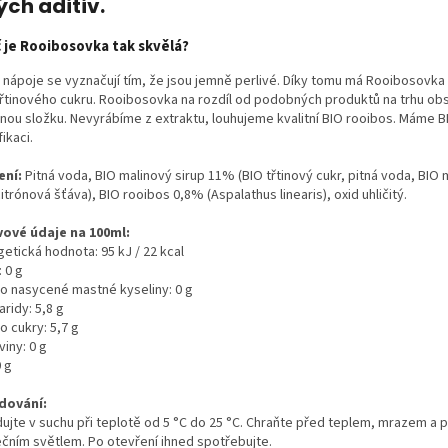
ých aditiv.
 je Rooibosovka tak skvělá?
 nápoje se vyznačují tím, že jsou jemně perlivé. Díky tomu má Rooibosovka 
třtinového cukru. Rooibosovka na rozdíl od podobných produktů na trhu ob
nou složku. Nevyrábíme z extraktu, louhujeme kvalitní BIO rooibos. Máme B
fikaci.
ení:
Pitná voda, BIO malinový sirup 11% (BIO třtinový cukr, pitná voda, BIO 
itrónová šťáva), BIO rooibos 0,8% (Aspalathus linearis), oxid uhličitý.
vové údaje na 100ml:
etická hodnota: 95 kJ / 22 kcal
 0 g
ho nasycené mastné kyseliny: 0 g
ridy: 5,8 g
o cukry: 5,7 g
viny: 0 g
0
g
dování:
dujte v suchu při teplotě od 5 °C do 25 °C. Chraňte před teplem, mrazem a
ečním světlem. Po otevření ihned spotřebujte.