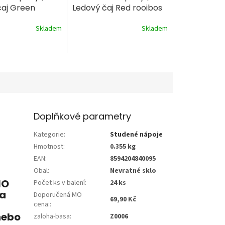
čaj Green
Ledový čaj Red rooibos
 BIO 300ml
BIO 300ml
Skladem
Skladem
Doplňkové parametry
Kategorie
:
Studené nápoje
Hmotnost
:
0.355 kg
EAN
:
8594204840095
Obal
:
Nevratné sklo
IO
Počet ks v balení
:
24 ks
 a
Doporučená MO
69,90 Kč
cena:
:
nebo
zaloha-basa
:
Z0006