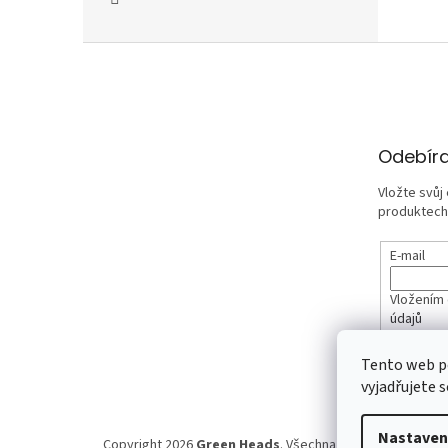
Z
á
p
a
t
Odebíra
í
Vložte svůj
produktech
E-mail
Vložením 
údajů
Tento web p
PŘIHLÁ
vyjadřujete s
Nastaven
Copyright 2026
Green Heads
. Všechna práva vyhrazena.