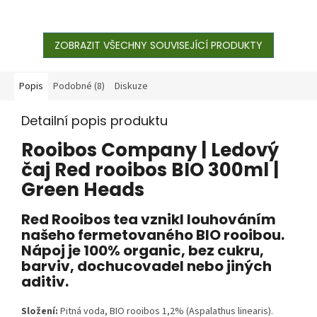
ZOBRAZIT VŠECHNY SOUVISEJÍCÍ PRODUKTY
Popis
Podobné (8)
Diskuze
Detailní popis produktu
Rooibos Company | Ledový
čaj Red rooibos BIO 300ml |
Green Heads
Red Rooibos tea vznikl louhováním
našeho fermetovaného BIO rooibou.
Nápoj je 100% organic, bez cukru,
barviv, dochucovadel nebo jiných
aditiv.
Složení:
Pitná voda, BIO rooibos 1,2% (Aspalathus linearis).