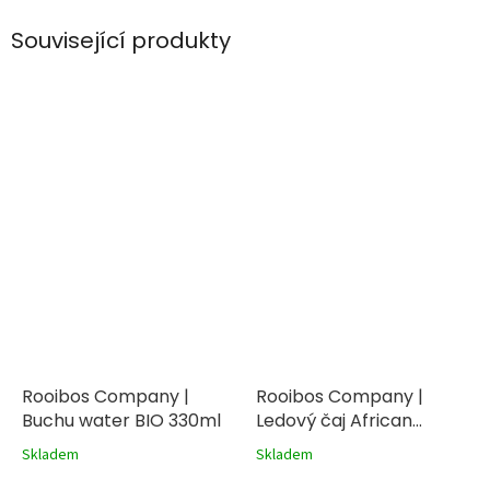
Související produkty
Rooibos Company |
Rooibos Company |
Buchu water BIO 330ml
Ledový čaj African
honeybush BIO 300ml
Skladem
Skladem