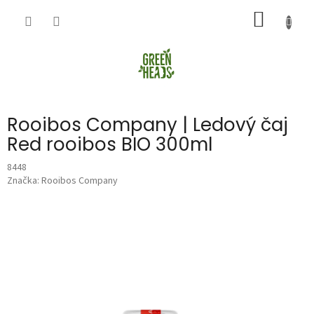
Přejít
NÁKUP
na
obsah
KOŠÍK
Rooibos Company | Ledový čaj
Red rooibos BIO 300ml
8448
Značka:
Rooibos Company