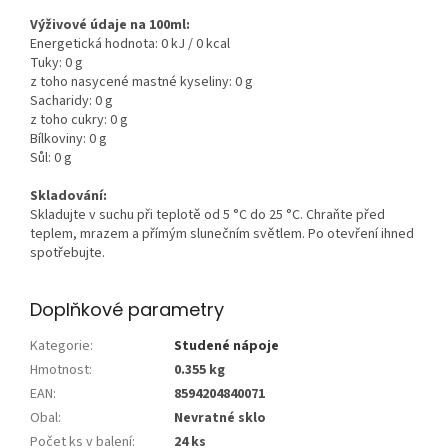
Výživové údaje na 100ml:
Energetická hodnota: 0 kJ / 0 kcal
Tuky: 0 g
z toho nasycené mastné kyseliny: 0 g
Sacharidy: 0 g
z toho cukry: 0 g
Bílkoviny: 0 g
Sůl:
0
g
Skladování:
Skladujte v suchu při teplotě od 5 °C do 25 °C. Chraňte před
teplem, mrazem a přímým slunečním světlem. Po otevření ihned
spotřebujte.
Doplňkové parametry
Kategorie
:
Studené nápoje
Hmotnost
:
0.355 kg
EAN
:
8594204840071
Obal
:
Nevratné sklo
Počet ks v balení
:
24 ks