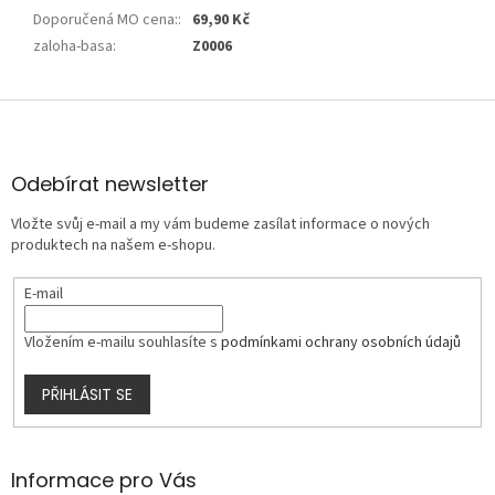
Doporučená MO cena:
:
69,90 Kč
zaloha-basa
:
Z0006
Z
á
p
a
Odebírat newsletter
t
Vložte svůj e-mail a my vám budeme zasílat informace o nových
í
produktech na našem e-shopu.
E-mail
Vložením e-mailu souhlasíte s
podmínkami ochrany osobních údajů
PŘIHLÁSIT SE
Informace pro Vás